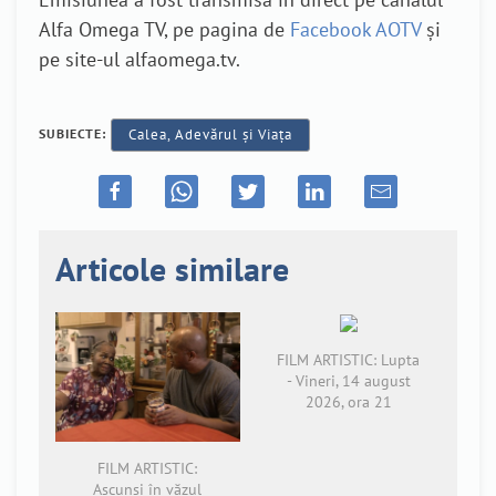
Alfa Omega TV, pe pagina de
Facebook AOTV
și
pe site-ul alfaomega.tv.
SUBIECTE:
Calea, Adevărul și Viața
Articole similare
FILM ARTISTIC: Lupta
- Vineri, 14 august
2026, ora 21
FILM ARTISTIC:
Ascunși în văzul