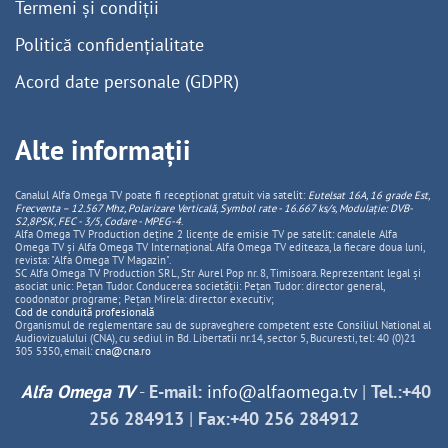
Termeni și condiții
Politică confidențialitate
Acord date personale (GDPR)
Alte informații
Canalul Alfa Omega TV poate fi recepționat gratuit via satelit:
Eutelsat 16A, 16 grade Est,
Frecventa – 12.567 Mhz, Polarizare
Vertica
lă, Symbol rate - 16.667 ks/s, Modulație: DVB-
S2,8PSK, FEC - 3/5, Codare - MPEG-4
.
Alfa Omega TV Production deține 2 licențe de emisie TV pe satelit: canalele Alfa
Omega TV și Alfa Omega TV Internațional. Alfa Omega TV editeaza, la fiecare doua luni,
revista: "Alfa Omega TV Magazin".
SC Alfa Omega TV Production SRL, Str Aurel Pop nr. 8, Timisoara. Reprezentant legal și
asociat unic: Pețan Tudor. Conducerea societății: Pețan Tudor: director general,
coodonator programe; Pețan Mirela: director executiv;
Cod de conduită profesională
Organismul de reglementare sau de supraveghere competent este Consiliul National al
Audiovizualului (CNA), cu sediul in Bd. Libertatii nr.14, sector 5, Bucuresti, tel: 40 (0)21
305 5350, email:
cna@cna.ro
Alfa Omega TV
-
E-mail:
info@alfaomega.tv
|
Tel.:+40
256 284913
|
Fax:+40 256 284912