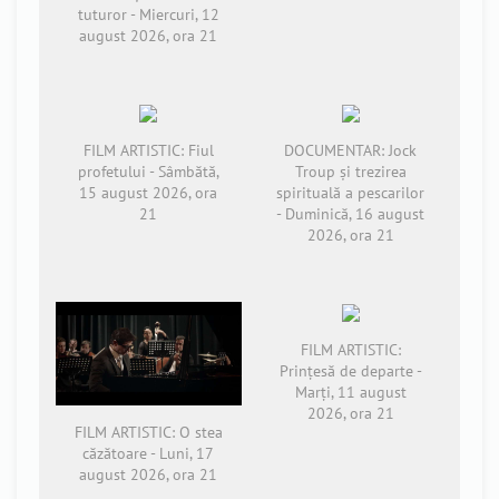
tuturor - Miercuri, 12
august 2026, ora 21
FILM ARTISTIC: Fiul
DOCUMENTAR: Jock
profetului - Sâmbătă,
Troup și trezirea
15 august 2026, ora
spirituală a pescarilor
21
- Duminică, 16 august
2026, ora 21
FILM ARTISTIC:
Prințesă de departe -
Marți, 11 august
2026, ora 21
FILM ARTISTIC: O stea
căzătoare - Luni, 17
august 2026, ora 21