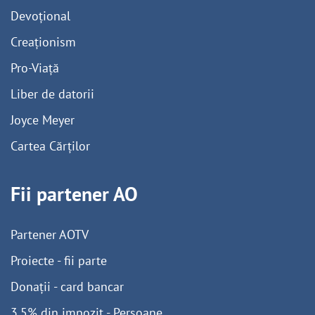
Devoțional
Creaționism
Pro-Viață
Liber de datorii
Joyce Meyer
Cartea Cărților
Fii partener AO
Partener AOTV
Proiecte - fii parte
Donații - card bancar
3,5% din impozit - Persoane