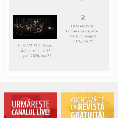
FILM ARTISTIC:
Prințesă de departe -
Marți, 11 august
2026, ora 21
FILM ARTISTIC: O stea
căzătoare - Luni, 17
august 2026, ora 21