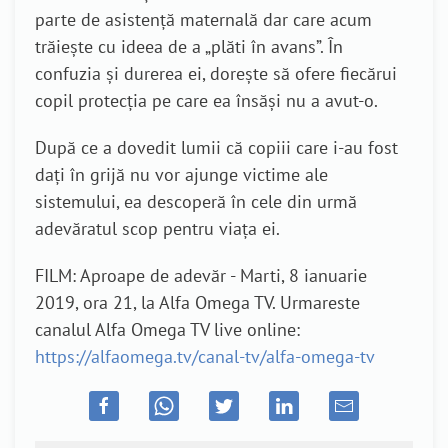
parte de asistență maternală dar care acum
trăiește cu ideea de a „plăti în avans”. În
confuzia și durerea ei, dorește să ofere fiecărui
copil protecția pe care ea însăși nu a avut-o.
După ce a dovedit lumii că copiii care i-au fost
dați în grijă nu vor ajunge victime ale
sistemului, ea descoperă în cele din urmă
adevăratul scop pentru viața ei.
FILM: Aproape de adevăr - Marti, 8 ianuarie
2019, ora 21, la Alfa Omega TV. Urmareste
canalul Alfa Omega TV live online:
https://alfaomega.tv/canal-tv/alfa-omega-tv