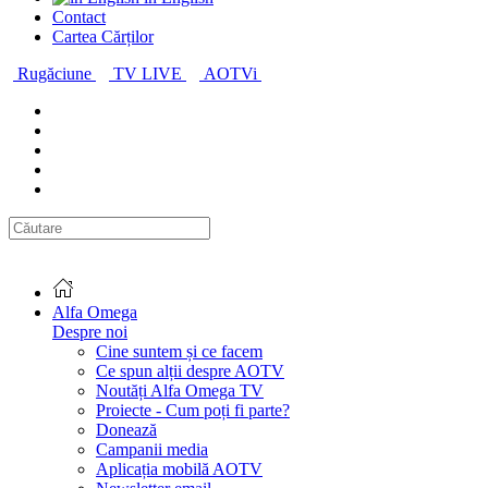
Contact
Cartea Cărților
Rugăciune
TV LIVE
AOTVi
Alfa Omega
Despre noi
Cine suntem și ce facem
Ce spun alții despre AOTV
Noutăți Alfa Omega TV
Proiecte - Cum poți fi parte?
Donează
Campanii media
Aplicația mobilă AOTV