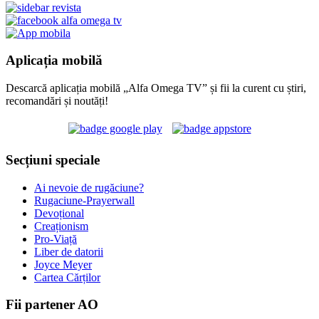
Aplicația mobilă
Descarcă aplicația mobilă „Alfa Omega TV” și fii la curent cu știri,
recomandări și noutăți!
Secțiuni speciale
Ai nevoie de rugăciune?
Rugaciune-Prayerwall
Devoțional
Creaționism
Pro-Viață
Liber de datorii
Joyce Meyer
Cartea Cărților
Fii partener AO