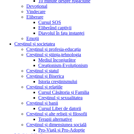
10 minute despre rugăciune
Devoțional
Vindecare
Eliberare
Cursul SOS
Eliberând captivii
Diavolul în fața instanței
Emoții
Creștinul și societatea
Creștinul și profesia-educația
Creștinul și știința-tehnologia
Mediul înconjurător
Creaționism-Evoluționism
Creștinul și statul
Creștinul și Biserica
Istoria creștinismului
Creștinul și relațiile
Cursul Căsătoria și Familia
Creștinul și sexualitatea
Creștinul și banii
Cursul Liber de datorii
Creștinul și alte religii și filosofii
Terapii alternative
Creștinul și dimensiunea socială
Pro-Viață și Pro-Adopție