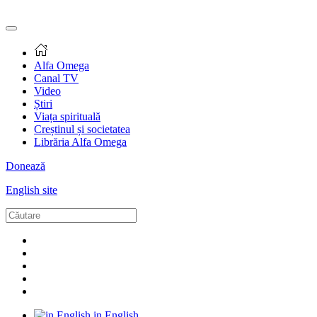
Alfa Omega
Canal TV
Video
Știri
Viața spirituală
Creștinul și societatea
Librăria Alfa Omega
Donează
English site
in English