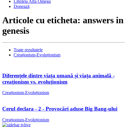
Librăria Alfa Omega
Donează
Articole cu eticheta: answers in
genesis
Toate rezultatele
Creaționism-Evoluționism
Diferențele dintre viața umană și viața animală -
creaționism vs. evoluționism
Creaționism-Evoluționism
Cerul declara - 2 - Provocări aduse Big Bang-ului
Creaționism-Evoluționism