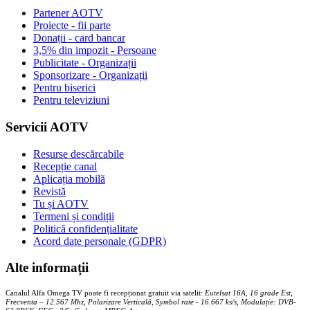
Partener AOTV
Proiecte - fii parte
Donații - card bancar
3,5% din impozit - Persoane
Publicitate - Organizații
Sponsorizare - Organizații
Pentru biserici
Pentru televiziuni
Servicii AOTV
Resurse descărcabile
Recepție canal
Aplicația mobilă
Revistă
Tu și AOTV
Termeni și condiții
Politică confidențialitate
Acord date personale (GDPR)
Alte informații
Canalul Alfa Omega TV poate fi recepționat gratuit via satelit:
Eutelsat 16A, 16 grade Est,
Frecventa – 12.567 Mhz, Polarizare
Vertica
lă, Symbol rate - 16.667 ks/s, Modulație: DVB-