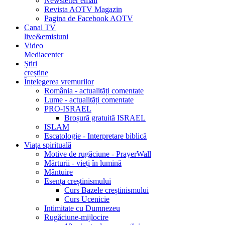
Newsletter email
Revista AOTV Magazin
Pagina de Facebook AOTV
Canal TV
live&emisiuni
Video
Mediacenter
Știri
creștine
Înțelegerea vremurilor
România - actualități comentate
Lume - actualități comentate
PRO-ISRAEL
Broșură gratuită ISRAEL
ISLAM
Escatologie - Interpretare biblică
Viața spirituală
Motive de rugăciune - PrayerWall
Mărturii - vieți în lumină
Mântuire
Esența creștinismului
Curs Bazele creștinismului
Curs Ucenicie
Intimitate cu Dumnezeu
Rugăciune-mijlocire