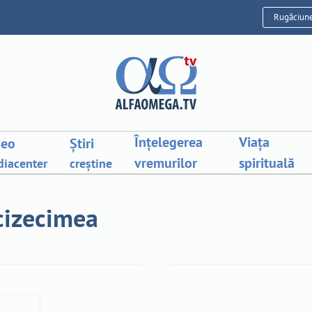
Rugăciun
Înțelegerea
Viața
deo
Știri
vremurilor
spirituală
iacenter
creștine
ncizecimea