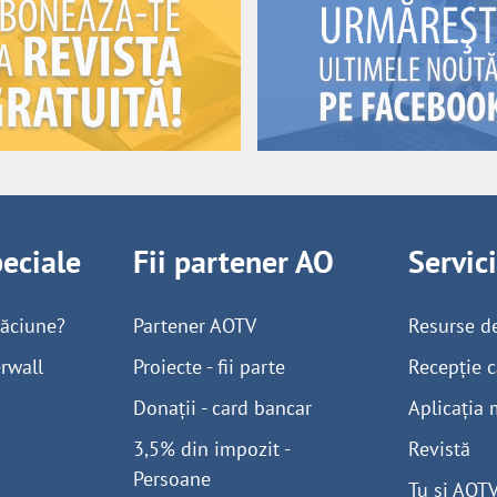
peciale
Fii partener AO
Servic
găciune?
Partener AOTV
Resurse d
rwall
Proiecte - fii parte
Recepție c
Donații - card bancar
Aplicația 
3,5% din impozit -
Revistă
Persoane
Tu și AOT