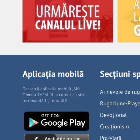
Aplicația mobilă
Secțiuni s
Descarcă aplicația mobilă „Alfa
Ai nevoie de ru
Omega TV” și fii la curent cu știri,
recomandări și noutăți!
Rugaciune-Praye
Devoțional
Creaționism
Pro-Viață