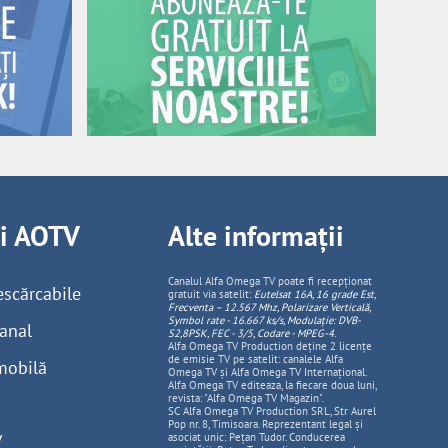
ii AOTV
Alte informații
Canalul Alfa Omega TV poate fi recepționat
escărcabile
gratuit via satelit:
Eutelsat 16A, 16 grade Est,
Frecventa – 12.567 Mhz, Polarizare
Vertica
lă,
Symbol rate - 16.667 ks/s, Modulație: DVB-
anal
S2,8PSK, FEC - 3/5, Codare - MPEG-4
.
Alfa Omega TV Production deține 2 licențe
de emisie TV pe satelit: canalele Alfa
mobilă
Omega TV și Alfa Omega TV Internațional.
Alfa Omega TV editeaza, la fiecare doua luni,
revista: "Alfa Omega TV Magazin".
SC Alfa Omega TV Production SRL, Str Aurel
Pop nr. 8, Timisoara. Reprezentant legal și
V
asociat unic: Pețan Tudor. Conducerea