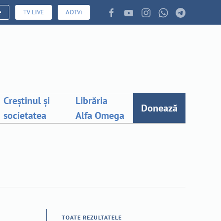
e
TV LIVE
AOTVi
Creștinul și
Librăria
Donează
societatea
Alfa Omega
TOATE REZULTATELE