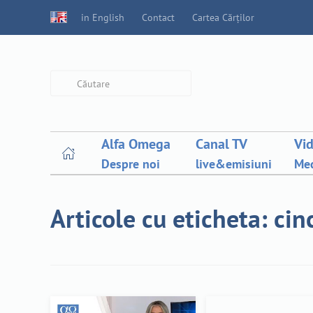
in English
Contact
Cartea Cărților
Type 2 or more characters for
results.
Alfa Omega
Canal TV
Vi
Despre noi
live&emisiuni
Med
Articole cu eticheta: ci