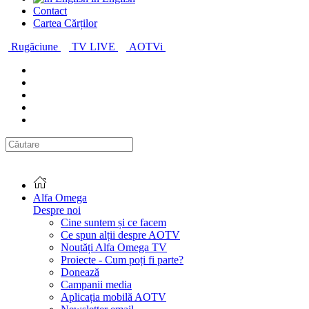
Contact
Cartea Cărților
Rugăciune
TV LIVE
AOTVi
Alfa Omega
Despre noi
Cine suntem și ce facem
Ce spun alții despre AOTV
Noutăți Alfa Omega TV
Proiecte - Cum poți fi parte?
Donează
Campanii media
Aplicația mobilă AOTV