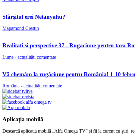
Sfârșitul erei Netanyahu?
Mapamond Creștin
Realitati si perspective 37 - Rugaciune pentru tara R
Lume - actualități comentate
Vă chemăm la rugăciune pentru România! 1-10 febru
România - actualități comentate
Aplicația mobilă
Descarcă aplicația mobilă „Alfa Omega TV” și fii la curent cu știri, re