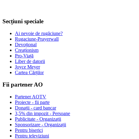
Secțiuni speciale
Ai nevoie de rugăciune?
Rugaciune-Prayerwall
Devoțional
Creaționism
Pro-Viață
Liber de datorii
Joyce Meyer
Cartea Cărților
Fii partener AO
Partener AOTV
Proiecte - fii parte
Donații - card bancar
3,5% din impozit - Persoane
Publicitate - Organizații
Sponsorizare - Organizații
Pentru biserici
Pentru televiziuni