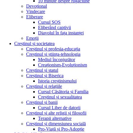
10 minute despre rugăciune
Devoțional
Vindecare
Eliberare
Cursul SOS
Eliberând captivii
Diavolul în fața instanței
Emoții
Creștinul și societatea
Creștinul și profesia-educația
Creștinul și știința-tehnologia
Mediul înconjurător
Creaționism-Evoluționism
Creștinul și statul
Creștinul și Biserica
Istoria creștinismului
Creștinul și relațiile
Cursul Căsătoria și Familia
Creștinul și sexualitatea
Creștinul și banii
Cursul Liber de datorii
Creștinul și alte religii și filosofii
Terapii alternative
Creștinul și dimensiunea socială
Pro-Viață și Pro-Adopție