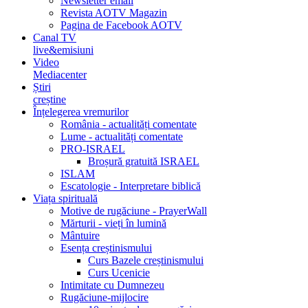
Newsletter email
Revista AOTV Magazin
Pagina de Facebook AOTV
Canal TV
live&emisiuni
Video
Mediacenter
Știri
creștine
Înțelegerea vremurilor
România - actualități comentate
Lume - actualități comentate
PRO-ISRAEL
Broșură gratuită ISRAEL
ISLAM
Escatologie - Interpretare biblică
Viața spirituală
Motive de rugăciune - PrayerWall
Mărturii - vieți în lumină
Mântuire
Esența creștinismului
Curs Bazele creștinismului
Curs Ucenicie
Intimitate cu Dumnezeu
Rugăciune-mijlocire