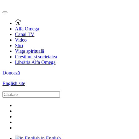
Alfa Omega
Canal TV
Video
Știri
Viața spirituală
Creștinul și societatea
Librăria Alfa Omega
Donează
English site
in English