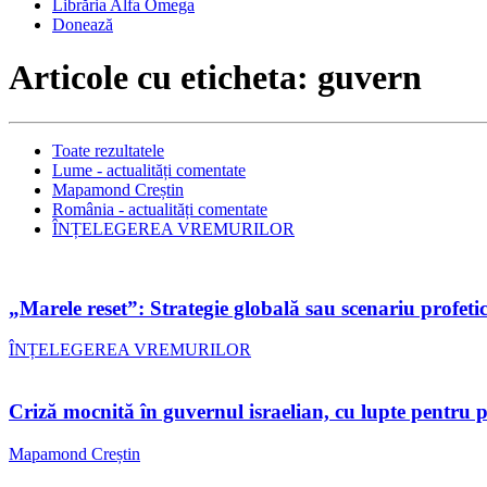
Librăria Alfa Omega
Donează
Articole cu eticheta: guvern
Toate rezultatele
Lume - actualități comentate
Mapamond Creștin
România - actualități comentate
ÎNȚELEGEREA VREMURILOR
„Marele reset”: Strategie globală sau scenariu profetic
ÎNȚELEGEREA VREMURILOR
Criză mocnită în guvernul israelian, cu lupte pentru 
Mapamond Creștin