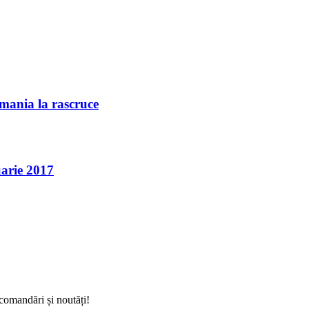
omania la rascruce
arie 2017
comandări și noutăți!