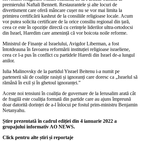
premierului Naftali Bennett. Restaurantele și alte locuri de
divertisment care oferă mâncare cușer nu se vor mai limita la
primirea certificării kashrut de la consiliile religioase locale. Acum
vor putea solicita certificare de la orice consiliu regional din țară,
ceea ce este în opoziție directă cu cerințele liderilor ultra-ortodocsi
din Israel, Haredim care amenință că vor boicota noile reforme.
Ministrul de Finanțe al Israelului, Avigdor Liberman, a fost
întotdeauna în favoarea reformării instituției religioase israeliene,
ceea ce l-a pus în conflict cu partidele Haredi din Israel de-a lungul
anilor.
Iulia Malinovsky de la partidul Yisrael Beitenu i-a numit pe
partenerii săi de coaliție rasiști și ignoranți care doresc ca „Israelul să
rămână în exil și în ghetoul ignoranței.”
Aceste noi tensiuni în coaliția de guvernare de la Ierusalim arată cât
de fragilă este coaliția formată din partide care au ajuns împreună
doar datorită dorinței de a-l înlocui pe fostul prim-ministru Benjamin
Netanyahu.
Știre prezentată în cadrul ediției din 4 ianuarie 2022 a
grupajului informativ AO NEWS.
Click pentru alte știri și reportaje