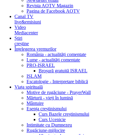
Newsletter email
Revista AOTV Magazin
Pagina de Facebook AOTV
Canal TV
live&emisiuni
Video
Mediacenter
Știri
creștine
Înțelegerea vremurilor
România - actualități comentate
Lume - actualități comentate
PRO-ISRAEL
Broșură gratuită ISRAEL
ISLAM
Escatologie - Interpretare biblică
Viața spirituală
Motive de rugăciune - PrayerWall
Mărturii - vieți în lumină
Mântuire
Esența creștinismului
Curs Bazele creștinismului
Curs Ucenicie
Intimitate cu Dumnezeu
Rugăciune-mijlocire