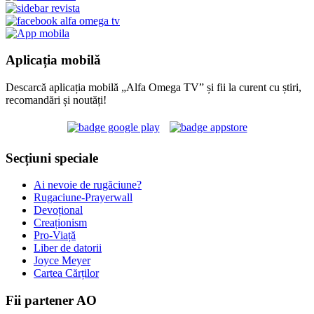
Aplicația mobilă
Descarcă aplicația mobilă „Alfa Omega TV” și fii la curent cu știri,
recomandări și noutăți!
Secțiuni speciale
Ai nevoie de rugăciune?
Rugaciune-Prayerwall
Devoțional
Creaționism
Pro-Viață
Liber de datorii
Joyce Meyer
Cartea Cărților
Fii partener AO