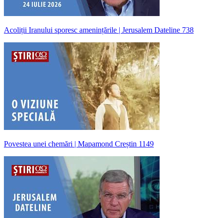
Acoliții Iranului sporesc amenințările | Jerusalem Dateline 738
Povestea unei chemări | Mapamond Creștin 1149