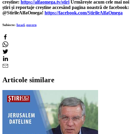
creștine:
https://alfaomega.tv/stiri
Urmărește acum cele mai noi
știri și reportaje creștine accesând pagina noastră de facebook:
@StirileAlfaOmega!
https://facebook.com/StirileAlfaOmega
Subiecte:
Israel
,
guvern
Articole similare