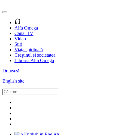
Alfa Omega
Canal TV
Video
Știri
Viața spirituală
Creștinul și societatea
Librăria Alfa Omega
Donează
English site
in English