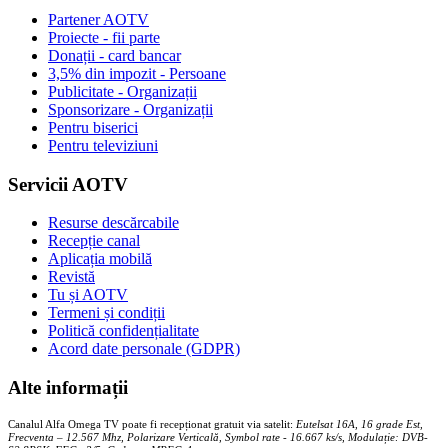
Partener AOTV
Proiecte - fii parte
Donații - card bancar
3,5% din impozit - Persoane
Publicitate - Organizații
Sponsorizare - Organizații
Pentru biserici
Pentru televiziuni
Servicii AOTV
Resurse descărcabile
Recepție canal
Aplicația mobilă
Revistă
Tu și AOTV
Termeni și condiții
Politică confidențialitate
Acord date personale (GDPR)
Alte informații
Canalul Alfa Omega TV poate fi recepționat gratuit via satelit:
Eutelsat 16A, 16 grade Est,
Frecventa – 12.567 Mhz, Polarizare
Vertica
lă, Symbol rate - 16.667 ks/s, Modulație: DVB-