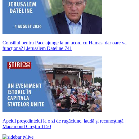
Consiliul pentru Pace ajunge la un acord cu Hamas, dar oare va
funcționa? | Jerusalem Dateline 741
Apelul președintelui la o zi de rugăciune, laudă și recunoștință |
Mapamond Creștin 1150