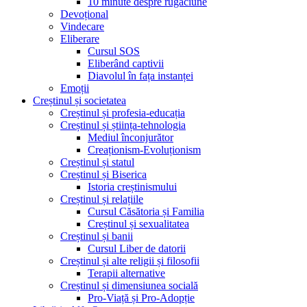
10 minute despre rugăciune
Devoțional
Vindecare
Eliberare
Cursul SOS
Eliberând captivii
Diavolul în fața instanței
Emoții
Creștinul și societatea
Creștinul și profesia-educația
Creștinul și știința-tehnologia
Mediul înconjurător
Creaționism-Evoluționism
Creștinul și statul
Creștinul și Biserica
Istoria creștinismului
Creștinul și relațiile
Cursul Căsătoria și Familia
Creștinul și sexualitatea
Creștinul și banii
Cursul Liber de datorii
Creștinul și alte religii și filosofii
Terapii alternative
Creștinul și dimensiunea socială
Pro-Viață și Pro-Adopție