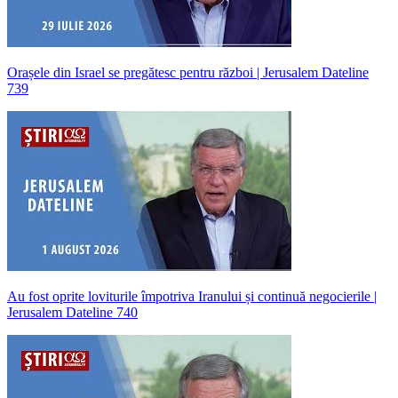
Orașele din Israel se pregătesc pentru război | Jerusalem Dateline
739
Au fost oprite loviturile împotriva Iranului și continuă negocierile |
Jerusalem Dateline 740