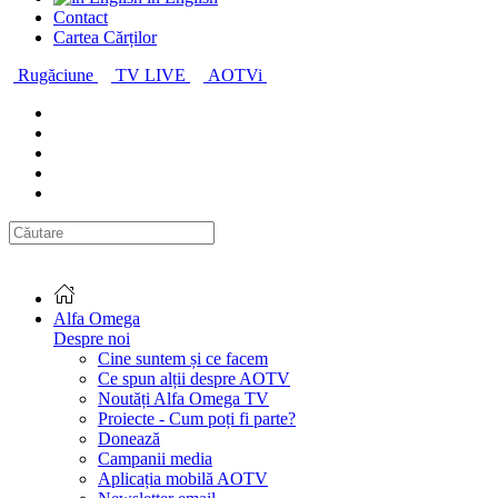
Contact
Cartea Cărților
Rugăciune
TV LIVE
AOTVi
Alfa Omega
Despre noi
Cine suntem și ce facem
Ce spun alții despre AOTV
Noutăți Alfa Omega TV
Proiecte - Cum poți fi parte?
Donează
Campanii media
Aplicația mobilă AOTV