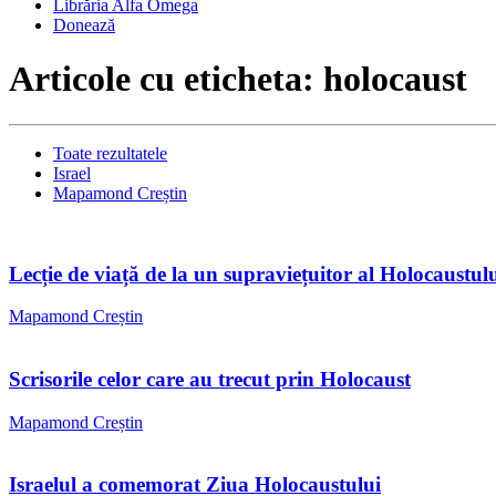
Librăria Alfa Omega
Donează
Articole cu eticheta: holocaust
Toate rezultatele
Israel
Mapamond Creștin
Lecție de viață de la un supraviețuitor al Holocaust
Mapamond Creștin
Scrisorile celor care au trecut prin Holocaust
Mapamond Creștin
Israelul a comemorat Ziua Holocaustului