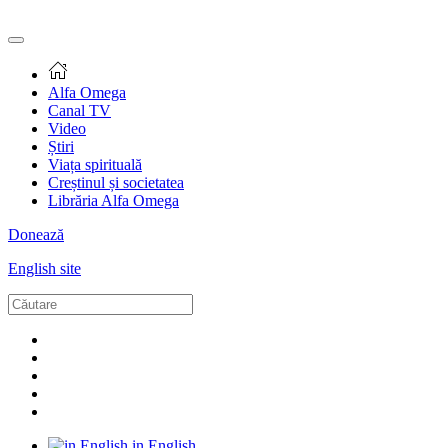
Alfa Omega
Canal TV
Video
Știri
Viața spirituală
Creștinul și societatea
Librăria Alfa Omega
Donează
English site
in English