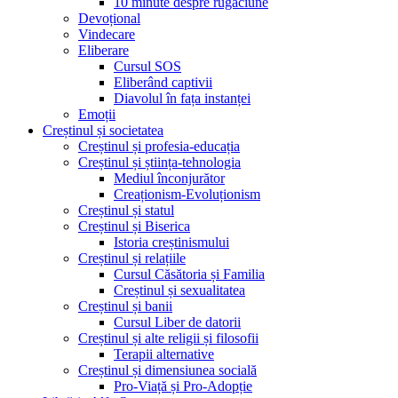
10 minute despre rugăciune
Devoțional
Vindecare
Eliberare
Cursul SOS
Eliberând captivii
Diavolul în fața instanței
Emoții
Creștinul și societatea
Creștinul și profesia-educația
Creștinul și știința-tehnologia
Mediul înconjurător
Creaționism-Evoluționism
Creștinul și statul
Creștinul și Biserica
Istoria creștinismului
Creștinul și relațiile
Cursul Căsătoria și Familia
Creștinul și sexualitatea
Creștinul și banii
Cursul Liber de datorii
Creștinul și alte religii și filosofii
Terapii alternative
Creștinul și dimensiunea socială
Pro-Viață și Pro-Adopție