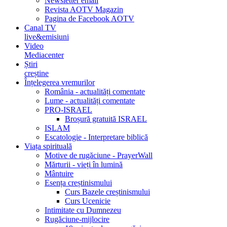
Newsletter email
Revista AOTV Magazin
Pagina de Facebook AOTV
Canal TV
live&emisiuni
Video
Mediacenter
Știri
creștine
Înțelegerea vremurilor
România - actualități comentate
Lume - actualități comentate
PRO-ISRAEL
Broșură gratuită ISRAEL
ISLAM
Escatologie - Interpretare biblică
Viața spirituală
Motive de rugăciune - PrayerWall
Mărturii - vieți în lumină
Mântuire
Esența creștinismului
Curs Bazele creștinismului
Curs Ucenicie
Intimitate cu Dumnezeu
Rugăciune-mijlocire