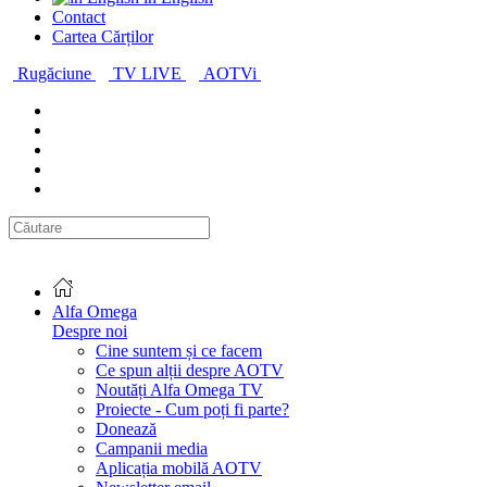
Contact
Cartea Cărților
Rugăciune
TV LIVE
AOTVi
Alfa Omega
Despre noi
Cine suntem și ce facem
Ce spun alții despre AOTV
Noutăți Alfa Omega TV
Proiecte - Cum poți fi parte?
Donează
Campanii media
Aplicația mobilă AOTV