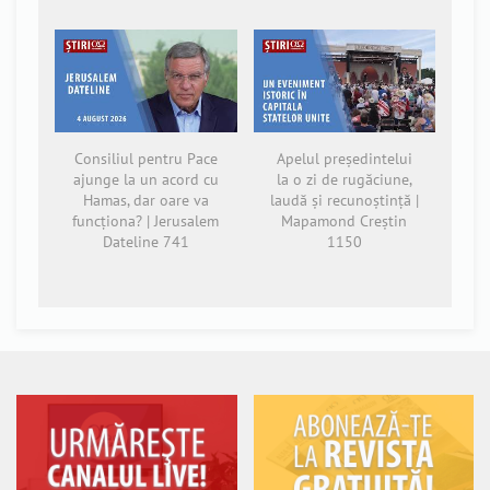
Consiliul pentru Pace
Apelul președintelui
ajunge la un acord cu
la o zi de rugăciune,
Hamas, dar oare va
laudă și recunoștință |
funcționa? | Jerusalem
Mapamond Creștin
Dateline 741
1150