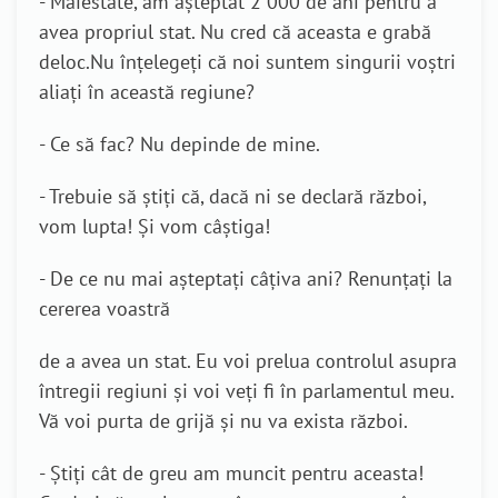
- Maiestate, am așteptat 2 000 de ani pentru a
avea propriul stat. Nu cred că aceasta e grabă
deloc.Nu înțelegeți că noi suntem singurii voștri
aliați în această regiune?
- Ce să fac? Nu depinde de mine.
- Trebuie să știți că, dacă ni se declară război,
vom lupta! Și vom câștiga!
- De ce nu mai așteptați câțiva ani? Renunțați la
cererea voastră
de a avea un stat. Eu voi prelua controlul asupra
întregii regiuni și voi veți fi în parlamentul meu.
Vă voi purta de grijă și nu va exista război.
- Știți cât de greu am muncit pentru aceasta!