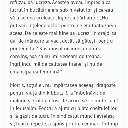
refuzau să lucreze. Acestea aveau impresia că
lucrul în bucătărie era sub nivelul lor și cereau
să li se dea aceleași slujbe ca bărbaților. „Nu
puteam înțelege deloc pentru ce era toată zarva
aceea. De ce este mai bine să lucrezi în grajd, să
dai de mâncare la vaci, decât să gătești pentru
prietenii tăi? Răspunsul niciuneia nu m-a
convins, așa că eu îmi vedeam de treabă,
îngrijindu-mă de calitatea hranei și nu de
emanciparea feminină.”
Morris, soțul ei, nu împărtășea aceeași dragoste
pentru viața din kibbutz. S-a îmbolnăvit de
malarie și Golda a fost de acord să se mute cu el
în Ierusalim. Pentru a ajuta cu plata cheltuielilor,
și-a găsit de lucru în sindicatul muncii evreiesc
și, foarte repede, a ajuns printre cei mari. În timp