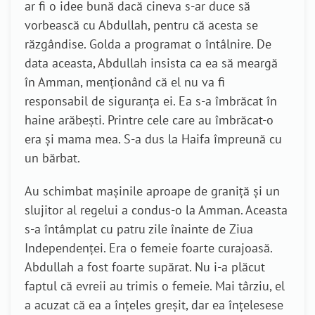
ar fi o idee bună dacă cineva s-ar duce să
vorbească cu Abdullah, pentru că acesta se
răzgândise. Golda a programat o întâlnire. De
data aceasta, Abdullah insista ca ea să meargă
în Amman, menționând că el nu va fi
responsabil de siguranța ei. Ea s-a îmbrăcat în
haine arăbești. Printre cele care au îmbrăcat-o
era și mama mea. S-a dus la Haifa împreună cu
un bărbat.
Au schimbat mașinile aproape de graniță și un
slujitor al regelui a condus-o la Amman. Aceasta
s-a întâmplat cu patru zile înainte de Ziua
Independenței. Era o femeie foarte curajoasă.
Abdullah a fost foarte supărat. Nu i-a plăcut
faptul că evreii au trimis o femeie. Mai târziu, el
a acuzat că ea a înțeles greșit, dar ea înțelesese