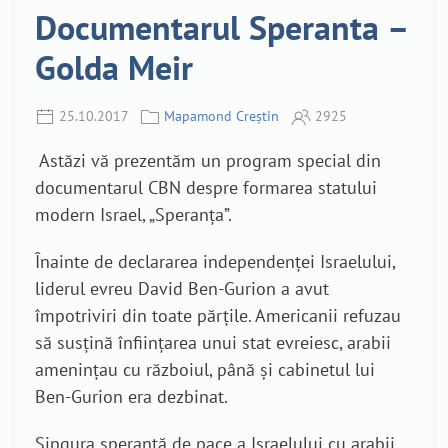
Documentarul Speranta –
Golda Meir
25.10.2017
Mapamond Creștin
2925
Astăzi vă prezentăm un program special din
documentarul CBN despre formarea statului
modern Israel, „Speranța”.
Înainte de declararea independenței Israelului,
liderul evreu David Ben-Gurion a avut
împotriviri din toate părțile. Americanii refuzau
să susțină înființarea unui stat evreiesc, arabii
amenințau cu războiul, până și cabinetul lui
Ben-Gurion era dezbinat.
Singura speranță de pace a Israelului cu arabii