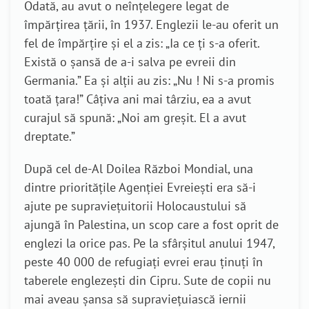
Odată, au avut o neînțelegere legat de
împărțirea țării, în 1937. Englezii le-au oferit un
fel de împărțire și el a zis: „Ia ce ți s-a oferit.
Există o șansă de a-i salva pe evreii din
Germania.” Ea și alții au zis: „Nu ! Ni s-a promis
toată țara!” Câțiva ani mai târziu, ea a avut
curajul să spună: „Noi am greșit. El a avut
dreptate.”
După cel de-Al Doilea Război Mondial, una
dintre prioritățile Agenției Evreiești era să-i
ajute pe supraviețuitorii Holocaustului să
ajungă în Palestina, un scop care a fost oprit de
englezi la orice pas. Pe la sfârșitul anului 1947,
peste 40 000 de refugiați evrei erau ținuți în
taberele englezești din Cipru. Sute de copii nu
mai aveau șansa să supraviețuiască iernii