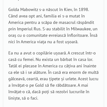
Golda Mabowitz s-a născut în Kiev, în 1898.
Când avea opt ani, familia ei s-a mutat în
America pentru a scăpa de masacrul răspândit
prin Imperiul Rus. S-au stabilit în Milwaukee, un
oraș cu o comunitate evreiască înfloritoare. Însă
nici în America viața nu a fost ușoară.
Ea nu a avut o copilărie ușoară. A crescut într-o
casă cu femei. Nu exista un bărbat în casa lor.
Tatăl ei plecase în America cu câțiva ani înainte
ca ele să i se alăture. În casă era enorm de multă
gâlceavă, ceartă, erau țipete și urlete. Acest lucru
a învățat-o pe Gold să fie răbdătoare. A mai
învățat-o că, dacă poți să rezolvi lucrurile în
liniște, să o faci.