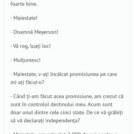
foarte bine.
- Maiestate!
- Doamnă Meyerson!
- Vă rog, luați loc!
- Mulțumesc!
- Maiestate, v-ați încălcat promisiunea pe care
mi-ați făcut-o?
- Când ți-am făcut acea promisiune, am crezut că
sunt în controlul destinului meu. Acum sunt
doar unul dintre cele cinci state. De ce vă grăbiți
să vă declarați independența?