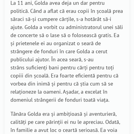
La 11 ani, Golda avea deja un dar pentru
politică. Când a aflat că erau copii în școală prea
săraci să-și cumpere cărțile, s-a hotărât să-i
ajute. Golda a vorbit cu administratorul unei săli
de concerte să o lase să o folosească gratis. Ea
și prietenele ei au organizat o seară de
strângere de fonduri în care Golda a cerut
publicului ajutor. În acea seară, s-au
strâns suficienți bani pentru cărți pentru toți
copiii din școală. Era foarte eficientă pentru că
vorbea din inimă și pentru că știa cum să se
relaționeze la oameni. Așadar, a excelat în
domeniul strângerii de fonduri toată viața.
Tânăra Golda era și ambițioasă și aventurieră,
calități pe care părinții ei nu le apreciau. Odată,
în familie a avut loc o ceartă serioasă. Ea voia