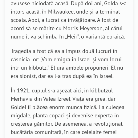
avusese niciodată acasă. După doi ani, Golda s-a
întors acasă, în Milwaukee, unde și-a terminat
școala. Apoi, a lucrat ca învățătoare. A fost de
acord să se mărite cu Morris Meyerson, al cărui
nume îl va schimba în „Meir”, o variantă ebraică.
Tragedia a fost că ea a impus două lucruri în
căsnicia lor: „Vom emigra în Israel și vom locui
într-un kibbutz.” El ura ambele propuneri. El nu
era sionist, dar ea l-a tras după ea în Israel.
În 1921, cuplul s-a așezat aici, în kibbutzul
Merhavia din Valea Izreel. Viața era grea, dar
Goldei îi plăcea enorm munca fizică. Ea culegea
migdale, planta copaci și devenise expertă în
creșterea găinilor. De asemenea, a revoluționat
bucătăria comunitară, în care celelalte femei