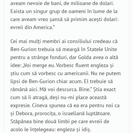
aveam nevoie de bani, de milioane de dolari.
Exista un singur grup de oameni în lume de la
care aveam vreo șansă să primim acești dolari:
evreii din America.”
Cei mai mulți membri ai consiliului credeau că
Ben-Gurion trebuia să meargă în Statele Unite
pentru a strânge fonduri, dar Golda avea o altă
idee: „Voi merge eu. Vorbesc fluent engleza și
știu cum să vorbesc cu americanii. Nu ne putem
lipsi de Ben-Gurion chiar acum. El trebuie să
rămână aici. Mă voi descurca. Bine.” Știa exact
cum să îi atragă, deși nu-mi place această
expresie. Cineva spunea că ea era pentru noi ca
și Debora, prorocița, o israeliană luptătoare.
Stăpânea bine două limbi pe care evreii de
acolo le înțelegeau: engleza și idiș.