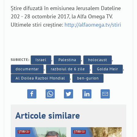
Știre difuzată în emisiunea Jerusalem Dateline
202 - 28 octombrie 2017, la Alfa Omega TV.
Ultimele stiri creștine:
http://alfaomega.tv/stiri
SUBIECTE:
Israel
,
Palestina
,
holocaust
,
documentar
,
razboiul de 6 zile
,
Golda Meir
,
Al Doilea Razboi Mondial
,
ben-gurion
Articole similare