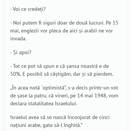
- Voi ce credeți?
- Noi putem fi siguri doar de două lucruri. Pe 15
mai, englezii vor pleca de aici și arabii ne vor
invada.
- Și apoi?
- Tot ce pot să spun e că șansa noastră e de
50%. E posibil să câștigăm, dar și să pierdem.
„În acea notă `optimistă”, s-a decis printr-un vot
de șase la patru, că vineri, pe 14 mai 1948, vom
declara statalitatea Israelului.
Israelul avea să se nască înconjurat de cinci
națiuni arabe, gata să-l înghită.”