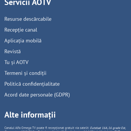
Servicii AOTV
Resurse descărcabile
Recepție canal
Aplicația mobilă
Revistă
Tu și AOTV
Termeni și condiții
Politică confidențialitate
Acord date personale (GDPR)
Alte informații
Canalul Alfa Omega TV poate fi recepționat gratuit via satelit:
Eutelsat 16A, 16 grade Est,