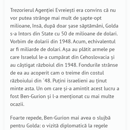
Trezorierul Agenției Evreiești era convins că nu
vor putea strânge mai mult de șapte-opt
milioane, însă, după doar șase săptămâni, Golda
s-a întors din State cu 50 de milioane de dolari.
Vorbim de dolarii din 1948. Acum, echivalentul
ar fi miliarde de dolari. Așa au plătit armele pe
care Israelul le-a cumpărat din Cehoslovacia și
au câștigat războiul din 1948. Fondurile strânse
de ea au acoperit cam o treime din costul
războiului din `48. Puțini israelieni au ținut
minte asta. Un om care și-a amintit acest lucru a
fost Ben-Gurion și l-a menționat cu mai multe
ocazii.
Foarte repede, Ben-Gurion mai avea o slujbă
pentru Golda: o vizită diplomatică la regele