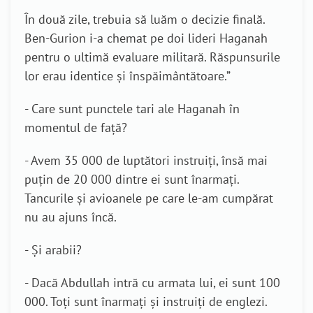
În două zile, trebuia să luăm o decizie finală.
Ben-Gurion i-a chemat pe doi lideri Haganah
pentru o ultimă evaluare militară. Răspunsurile
lor erau identice și înspăimântătoare.”
- Care sunt punctele tari ale Haganah în
momentul de față?
- Avem 35 000 de luptători instruiți, însă mai
puțin de 20 000 dintre ei sunt înarmați.
Tancurile și avioanele pe care le-am cumpărat
nu au ajuns încă.
- Și arabii?
- Dacă Abdullah intră cu armata lui, ei sunt 100
000. Toți sunt înarmați și instruiți de englezi.