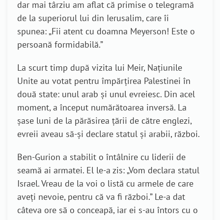
dar mai târziu am aflat că primise o telegramă
de la superiorul lui din Ierusalim, care îi
spunea: „Fii atent cu doamna Meyerson! Este o
persoană formidabilă.”
La scurt timp după vizita lui Meir, Națiunile
Unite au votat pentru împărțirea Palestinei în
două state: unul arab și unul evreiesc. Din acel
moment, a început numărătoarea inversă. La
șase luni de la părăsirea țării de către englezi,
evreii aveau să-și declare statul și arabii, război.
Ben-Gurion a stabilit o întâlnire cu liderii de
seamă ai armatei. El le-a zis: „Vom declara statul
Israel. Vreau de la voi o listă cu armele de care
aveți nevoie, pentru că va fi război.” Le-a dat
câteva ore să o conceapă, iar ei s-au întors cu o