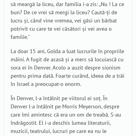
să meargă la liceu, dar familia i-a zis: „Nu ! La ce
bun? De ce vrei să mergi la liceu? Caută-ți de
lucru și, când vine vremea, vei găsi un bărbat
potrivit cu care te vei căsători și vei avea o
familie."
La doar 15 ani, Golda a luat lucrurile în propriile
mâini. A fugit de acasă și a mers să locuiască cu
sora ei în Denver. Acolo a auzit despre sionism
pentru prima dată. Foarte curând, ideea de a trăi
în Israel a preocupat-o enorm.
În Denver, l-a întâlnit pe viitorul ei soț. În
Denver l-a întâlnit pe Morris Meyerson, despre
care îmi amintesc că era un om de treabă. S-au
îndrăgostit. El i-a deschis lumea literaturii,
muzicii, teatrului, lucruri pe care ea nu le