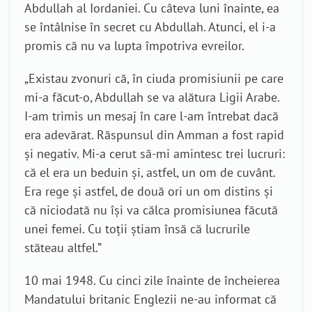
Abdullah al Iordaniei. Cu câteva luni înainte, ea
se întâlnise în secret cu Abdullah. Atunci, el i-a
promis că nu va lupta împotriva evreilor.
„Existau zvonuri că, în ciuda promisiunii pe care
mi-a făcut-o, Abdullah se va alătura Ligii Arabe.
I-am trimis un mesaj în care l-am întrebat dacă
era adevărat. Răspunsul din Amman a fost rapid
și negativ. Mi-a cerut să-mi amintesc trei lucruri:
că el era un beduin și, astfel, un om de cuvânt.
Era rege și astfel, de două ori un om distins și
că niciodată nu își va călca promisiunea făcută
unei femei. Cu toții știam însă că lucrurile
stăteau altfel.”
10 mai 1948. Cu cinci zile înainte de încheierea
Mandatului britanic Englezii ne-au informat că