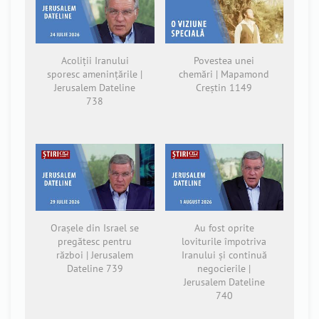
Acoliții Iranului
Povestea unei
sporesc amenințările |
chemări | Mapamond
Jerusalem Dateline
Creștin 1149
738
Orașele din Israel se
Au fost oprite
pregătesc pentru
loviturile împotriva
război | Jerusalem
Iranului și continuă
Dateline 739
negocierile |
Jerusalem Dateline
740