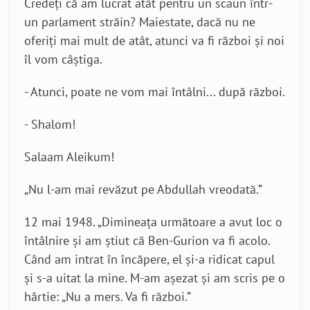
Credeți că am lucrat atât pentru un scaun într-
un parlament străin? Maiestate, dacă nu ne
oferiți mai mult de atât, atunci va fi război și noi
îl vom câștiga.
- Atunci, poate ne vom mai întâlni... după război.
- Shalom!
Salaam Aleikum!
„Nu l-am mai revăzut pe Abdullah vreodată.”
12 mai 1948. „Dimineața următoare a avut loc o
întâlnire și am știut că Ben-Gurion va fi acolo.
Când am intrat în încăpere, el și-a ridicat capul
și s-a uitat la mine. M-am așezat și am scris pe o
hârtie: „Nu a mers. Va fi război.”