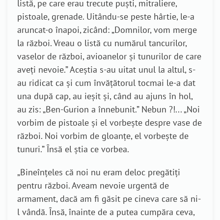
listă, pe care erau trecute puști, mitraliere,
pistoale, grenade. Uitându-se peste hârtie, le-a
aruncat-o înapoi, zicând: „Domnilor, vom merge
la război. Vreau o listă cu numărul tancurilor,
vaselor de război, avioanelor și tunurilor de care
aveți nevoie.” Aceștia s-au uitat unul la altul, s-
au ridicat ca și cum învățătorul tocmai le-a dat
una după cap, au ieșit și, când au ajuns în hol,
au zis: „Ben-Gurion a înnebunit.” Nebun ?!... „Noi
vorbim de pistoale și el vorbește despre vase de
război. Noi vorbim de gloanțe, el vorbește de
tunuri.” Însă el știa ce vorbea.
„Bineînțeles că noi nu eram deloc pregătiți
pentru război. Aveam nevoie urgentă de
armament, dacă am fi găsit pe cineva care să ni-
l vândă. Însă, înainte de a putea cumpăra ceva,