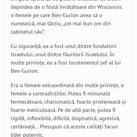
depindea de o fostă învățătoare din Wisconsin,
o femeie pe care Ben-Gurion avea să o
numească, mai târziu, „cel mai bun om din
cabinetul său”.
Cu siguranță, ea a fost unul dintre fondatorii
Israelului, unul dintre făuritorii Israelului. În
multe privințe, ea a fost locotenentul șef al lui
Ben-Gurion.
Era o femeie extraordinară din multe privințe, o
femeie a contradicțiilor. Putea fi minunată
fermecătoare, charismatică, foarte prietenoasă și
foarte meticuloasă. Pe de altă parte, putea fi
rigidă, inflexibilă, dificilă, dogmatică, agresivă,
certăreață... Presupun că aceste calități facun
lider puternic.