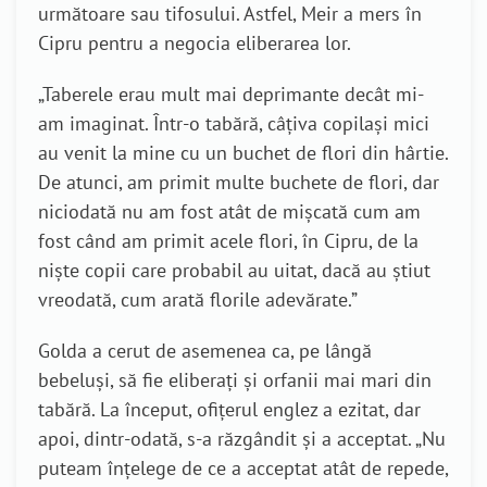
următoare sau tifosului. Astfel, Meir a mers în
Cipru pentru a negocia eliberarea lor.
„Taberele erau mult mai deprimante decât mi-
am imaginat. Într-o tabără, câțiva copilași mici
au venit la mine cu un buchet de flori din hârtie.
De atunci, am primit multe buchete de flori, dar
niciodată nu am fost atât de mișcată cum am
fost când am primit acele flori, în Cipru, de la
niște copii care probabil au uitat, dacă au știut
vreodată, cum arată florile adevărate.”
Golda a cerut de asemenea ca, pe lângă
bebeluși, să fie eliberați și orfanii mai mari din
tabără. La început, ofițerul englez a ezitat, dar
apoi, dintr-odată, s-a răzgândit și a acceptat. „Nu
puteam înțelege de ce a acceptat atât de repede,