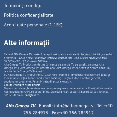
Termeni și condiții
Politică confidențialitate
Acord date personale (GDPR)
Alte informații
Canalul Alfa Omega TV poate fi recepționat gratuit via satelit:
Eutelsat 16A, 16 grade Est,
Frecventa – 12.567 Mhz, Polarizare
Vertica
lă, Symbol rate - 16.667 ks/s, Modulație: DVB-
S2,8PSK, FEC - 3/5, Codare - MPEG-4
.
Alfa Omega TV Production deține 2 licențe de emisie TV pe satelit: canalele Alfa
Omega TV și Alfa Omega TV Internațional. Alfa Omega TV editeaza, la fiecare doua luni,
revista: "Alfa Omega TV Magazin".
SC Alfa Omega TV Production SRL, Str Aurel Pop nr. 8, Timisoara. Reprezentant legal și
asociat unic: Pețan Tudor. Conducerea societății: Pețan Tudor: director general,
coodonator programe; Pețan Mirela: director executiv;
Cod de conduită profesională
Organismul de reglementare sau de supraveghere competent este Consiliul National al
Audiovizualului (CNA), cu sediul in Bd. Libertatii nr.14, sector 5, Bucuresti, tel: 40 (0)21
305 5350, email:
cna@cna.ro
Alfa Omega TV
-
E-mail:
info@alfaomega.tv
|
Tel.:+40
256 284913
|
Fax:+40 256 284912