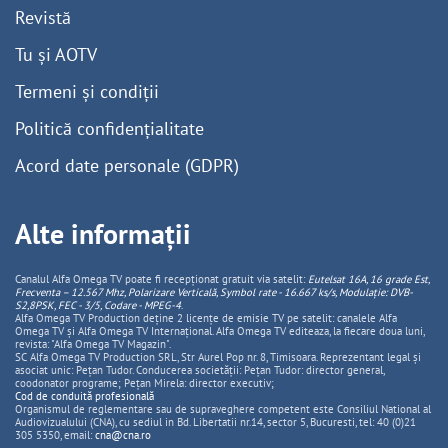
Revistă
Tu și AOTV
Termeni și condiții
Politică confidențialitate
Acord date personale (GDPR)
Alte informații
Canalul Alfa Omega TV poate fi recepționat gratuit via satelit:
Eutelsat 16A, 16 grade Est,
Frecventa – 12.567 Mhz, Polarizare
Vertica
lă, Symbol rate - 16.667 ks/s, Modulație: DVB-
S2,8PSK, FEC - 3/5, Codare - MPEG-4
.
Alfa Omega TV Production deține 2 licențe de emisie TV pe satelit: canalele Alfa
Omega TV și Alfa Omega TV Internațional. Alfa Omega TV editeaza, la fiecare doua luni,
revista: "Alfa Omega TV Magazin".
SC Alfa Omega TV Production SRL, Str Aurel Pop nr. 8, Timisoara. Reprezentant legal și
asociat unic: Pețan Tudor. Conducerea societății: Pețan Tudor: director general,
coodonator programe; Pețan Mirela: director executiv;
Cod de conduită profesională
Organismul de reglementare sau de supraveghere competent este Consiliul National al
Audiovizualului (CNA), cu sediul in Bd. Libertatii nr.14, sector 5, Bucuresti, tel: 40 (0)21
305 5350, email:
cna@cna.ro