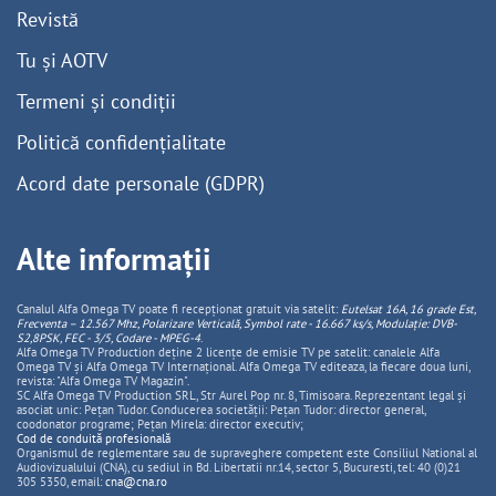
Revistă
Tu și AOTV
Termeni și condiții
Politică confidențialitate
Acord date personale (GDPR)
Alte informații
Canalul Alfa Omega TV poate fi recepționat gratuit via satelit:
Eutelsat 16A, 16 grade Est,
Frecventa – 12.567 Mhz, Polarizare
Vertica
lă, Symbol rate - 16.667 ks/s, Modulație: DVB-
S2,8PSK, FEC - 3/5, Codare - MPEG-4
.
Alfa Omega TV Production deține 2 licențe de emisie TV pe satelit: canalele Alfa
Omega TV și Alfa Omega TV Internațional. Alfa Omega TV editeaza, la fiecare doua luni,
revista: "Alfa Omega TV Magazin".
SC Alfa Omega TV Production SRL, Str Aurel Pop nr. 8, Timisoara. Reprezentant legal și
asociat unic: Pețan Tudor. Conducerea societății: Pețan Tudor: director general,
coodonator programe; Pețan Mirela: director executiv;
Cod de conduită profesională
Organismul de reglementare sau de supraveghere competent este Consiliul National al
Audiovizualului (CNA), cu sediul in Bd. Libertatii nr.14, sector 5, Bucuresti, tel: 40 (0)21
305 5350, email:
cna@cna.ro