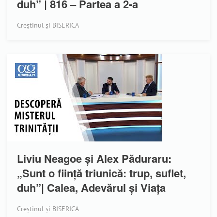
duh” | 816 – Partea a 2-a
Creștinul și BISERICA
Liviu Neagoe și Alex Păduraru:
„Sunt o ființă triunică: trup, suflet,
duh”| Calea, Adevărul și Viața
Creștinul și BISERICA