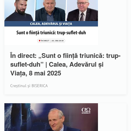
În direct: „Sunt o ființă triunică: trup-
suflet-duh” | Calea, Adevărul și
Viața, 8 mai 2025
Creștinul și BISERICA