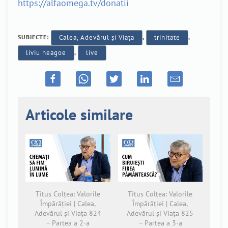
https://alfaomega.tv/donatii
SUBIECTE:
Calea, Adevărul și Viața
,
trinitate
,
liviu neagoe
,
live
Articole similare
Titus Colțea: Valorile
Titus Colțea: Valorile
Împărăției | Calea,
Împărăției | Calea,
Adevărul și Viața 824
Adevărul și Viața 825
– Partea a 2-a
– Partea a 3-a