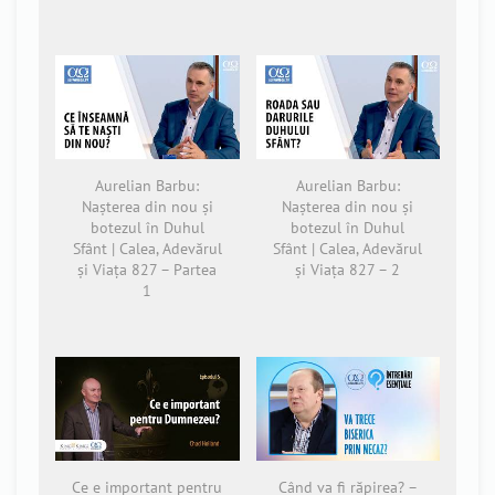
Aurelian Barbu:
Aurelian Barbu:
Nașterea din nou și
Nașterea din nou și
botezul în Duhul
botezul în Duhul
Sfânt | Calea, Adevărul
Sfânt | Calea, Adevărul
și Viața 827 – Partea
și Viața 827 – 2
1
Ce e important pentru
Când va fi răpirea? –