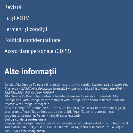
Revistă
Tu și AOTV
Termeni și condiții
Politică confidențialitate
Acord date personale (GDPR)
Alte informații
Canalul Alfa Omega TV poate fi recepționat gratuit via satelit:
Eutelsat 16A, 16 grade Est,
Frecventa – 12.567 Mhz, Polarizare
Vertica
lă, Symbol rate - 16.667 ks/s, Modulație: DVB-
S2,8PSK, FEC - 3/5, Codare - MPEG-4
.
Alfa Omega TV Production deține 2 licențe de emisie TV pe satelit: canalele Alfa
Omega TV și Alfa Omega TV Internațional. Alfa Omega TV editeaza, la fiecare doua luni,
revista: "Alfa Omega TV Magazin".
SC Alfa Omega TV Production SRL, Str Aurel Pop nr. 8, Timisoara. Reprezentant legal și
asociat unic: Pețan Tudor. Conducerea societății: Pețan Tudor: director general,
coodonator programe; Pețan Mirela: director executiv;
Cod de conduită profesională
Organismul de reglementare sau de supraveghere competent este Consiliul National al
Audiovizualului (CNA), cu sediul in Bd. Libertatii nr.14, sector 5, Bucuresti, tel: 40 (0)21
305 5350, email:
cna@cna.ro