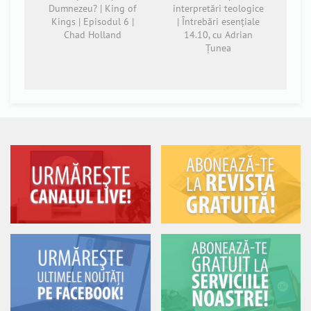
Dumnezeu? | King of
interpretări teologice
Kings | Episodul 6 |
| Întrebări esențiale
Chad Holland
14.10, cu Adrian
Țunea