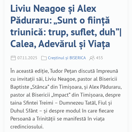
Liviu Neagoe și Alex
Păduraru: „Sunt o ființă
triunică: trup, suflet, duh”|
Calea, Adevărul și Viața
07.11.2025
Creștinul și BISERICA
455
În această ediție, Tudor Pețan discută împreună
cu invitații săi, Liviu Neagoe, pastor al Bisericii
Baptiste „Stânca” din Timișoara, și Alex Păduraru,
pastor al Bisericii „Impact” din Timișoara, despre
taina Sfintei Treimi – Dumnezeu Tatăl, Fiul și
Duhul Sfânt – și despre modul în care fiecare
Persoană a Trinității se manifestă în viața
credinciosului.