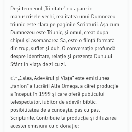
Deși termenul „Trinitate” nu apare în
manuscrisele vechi, realitatea unui Dumnezeu
triunic este clară pe paginile Scripturii. Așa cum
Dumnezeu este Triunic, și omul, creat după
chipul și asemănarea Sa, este o ființă formată
din trup, suflet și duh. O conversație profundă
despre identitate, relație și prezența Duhului
Sfânt în viața de zi cu zi.
👉 „Calea, Adevărul şi Viaţa” este emisiunea
„fanion” a lucrării Alfa Omega, a cărei producție
a început în 1999 și care oferă publicului
telespectator, iubitor de adevăr biblic,
posibilitatea de a cunoaște, pas cu pas,
Scripturile. Contribuie la producția și difuzarea
acestei emisiuni cu o donație: