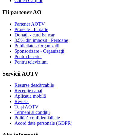
Cartea Cărților
Fii partener AO
Partener AOTV
Proiecte - fii parte
Donații - card bancar
3,5% din impozit - Persoane
Publicitate - Organizații
Sponsorizare - Organizații
Pentru biserici
Pentru televiziuni
Servicii AOTV
Resurse descărcabile
Recepție canal
Aplicația mobilă
Revistă
Tu și AOTV
Termeni și condiții
Politică confidențialitate
Acord date personale (GDPR)
Alte informații