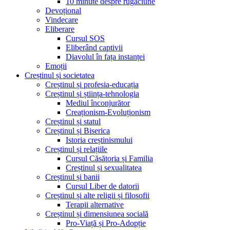
10 minute despre rugăciune
Devoțional
Vindecare
Eliberare
Cursul SOS
Eliberând captivii
Diavolul în fața instanței
Emoții
Creștinul și societatea
Creștinul și profesia-educația
Creștinul și știința-tehnologia
Mediul înconjurător
Creaționism-Evoluționism
Creștinul și statul
Creștinul și Biserica
Istoria creștinismului
Creștinul și relațiile
Cursul Căsătoria și Familia
Creștinul și sexualitatea
Creștinul și banii
Cursul Liber de datorii
Creștinul și alte religii și filosofii
Terapii alternative
Creștinul și dimensiunea socială
Pro-Viață și Pro-Adopție