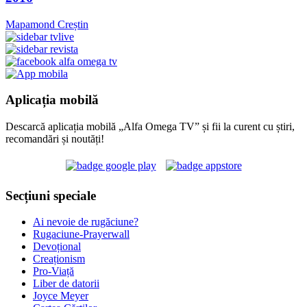
Mapamond Creștin
Aplicația mobilă
Descarcă aplicația mobilă „Alfa Omega TV” și fii la curent cu știri,
recomandări și noutăți!
Secțiuni speciale
Ai nevoie de rugăciune?
Rugaciune-Prayerwall
Devoțional
Creaționism
Pro-Viață
Liber de datorii
Joyce Meyer