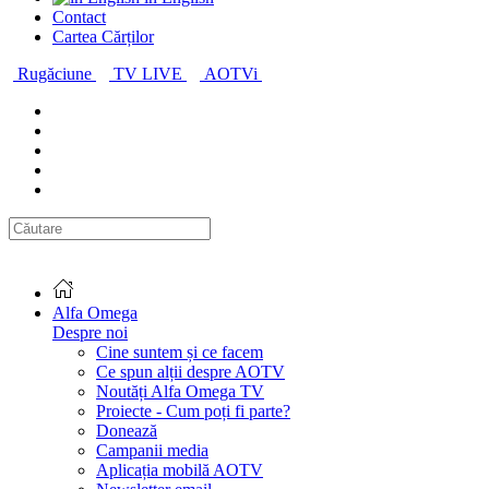
Contact
Cartea Cărților
Rugăciune
TV LIVE
AOTVi
Alfa Omega
Despre noi
Cine suntem și ce facem
Ce spun alții despre AOTV
Noutăți Alfa Omega TV
Proiecte - Cum poți fi parte?
Donează
Campanii media
Aplicația mobilă AOTV