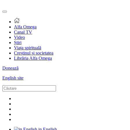
Alfa Omega
Canal TV
Video
Știri
Viața spirituală
Creștinul și societatea
Librăria Alfa Omega
Donează
English site
in English