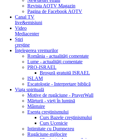
Newsletter email
Revista AOTV Magazin
Pagina de Facebook AOTV
Canal TV
live&emisiuni
Video
Mediacenter
Știri
creștine
Înțelegerea vremurilor
România - actualități comentate
Lume - actualități comentate
PRO-ISRAEL
Broșură gratuită ISRAEL
ISLAM
Escatologie - Interpretare biblică
Viața spirituală
Motive de rugăciune - PrayerWall
Mărturii - vieți în lumină
Mântuire
Esența creștinismului
Curs Bazele creștinismului
Curs Ucenicie
Intimitate cu Dumnezeu
Rugăciune-mijlocire