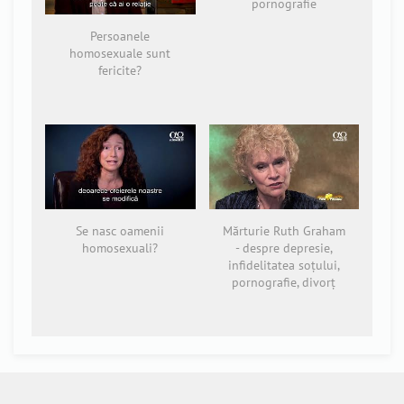
pornografie
Persoanele
homosexuale sunt
fericite?
Se nasc oamenii
Mărturie Ruth Graham
homosexuali?
- despre depresie,
infidelitatea soțului,
pornografie, divorț