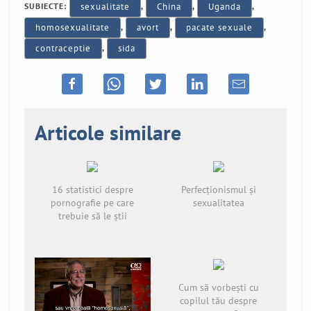
SUBIECTE:
sexualitate
,
China
,
Uganda
,
homosexualitate
,
avort
,
pacate sexuale
,
contraceptie
,
sida
Articole similare
16 statistici despre
Perfecționismul și
pornografie pe care
sexualitatea
trebuie să le știi
Cum să vorbești cu
copilul tău despre