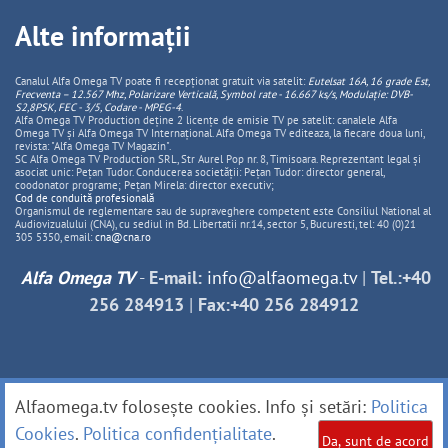
Alte informații
Canalul Alfa Omega TV poate fi recepționat gratuit via satelit:
Eutelsat 16A, 16 grade Est,
Frecventa – 12.567 Mhz, Polarizare
Vertica
lă, Symbol rate - 16.667 ks/s, Modulație: DVB-
S2,8PSK, FEC - 3/5, Codare - MPEG-4
.
Alfa Omega TV Production deține 2 licențe de emisie TV pe satelit: canalele Alfa
Omega TV și Alfa Omega TV Internațional. Alfa Omega TV editeaza, la fiecare doua luni,
revista: "Alfa Omega TV Magazin".
SC Alfa Omega TV Production SRL, Str Aurel Pop nr. 8, Timisoara. Reprezentant legal și
asociat unic: Pețan Tudor. Conducerea societății: Pețan Tudor: director general,
coodonator programe; Pețan Mirela: director executiv;
Cod de conduită profesională
Organismul de reglementare sau de supraveghere competent este Consiliul National al
Audiovizualului (CNA), cu sediul in Bd. Libertatii nr.14, sector 5, Bucuresti, tel: 40 (0)21
305 5350, email:
cna@cna.ro
Alfa Omega TV
-
E-mail:
info@alfaomega.tv
|
Tel.:+40
256 284913
|
Fax:+40 256 284912
Alfaomega.tv folosește cookies. Info și setări:
Politica
Cookies
.
Politica confidențialitate
.
Da, sunt de acord