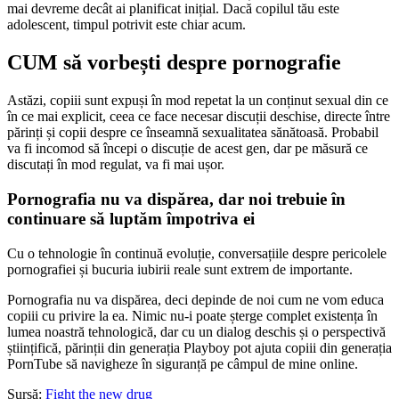
mai devreme decât ai planificat inițial. Dacă copilul tău este
adolescent, timpul potrivit este chiar acum.
CUM să vorbești despre pornografie
Astăzi, copiii sunt expuși în mod repetat la un conținut sexual din ce
în ce mai explicit, ceea ce face necesar discuții deschise, directe între
părinți și copii despre ce înseamnă sexualitatea sănătoasă. Probabil
va fi incomod să începi o discuție de acest gen, dar pe măsură ce
discutați în mod regulat, va fi mai ușor.
Pornografia nu va dispărea, dar noi trebuie în
continuare să luptăm împotriva ei
Cu o tehnologie în continuă evoluție, conversațiile despre pericolele
pornografiei și bucuria iubirii reale sunt extrem de importante.
Pornografia nu va dispărea, deci depinde de noi cum ne vom educa
copiii cu privire la ea. Nimic nu-i poate șterge complet existența în
lumea noastră tehnologică, dar cu un dialog deschis și o perspectivă
științifică, părinții din generația Playboy pot ajuta copiii din generația
PornTube să navigheze în siguranță pe câmpul de mine online.
Sursă:
Fight the new drug