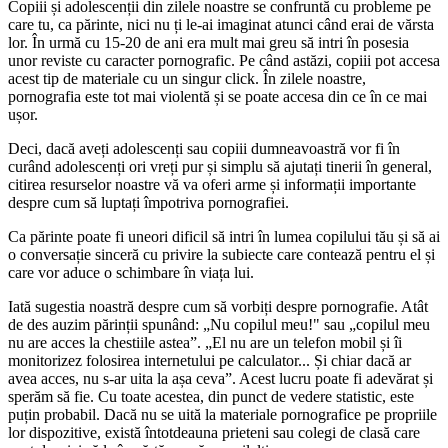
Copiii și adolescenții din zilele noastre se confruntă cu probleme pe
care tu, ca părinte, nici nu ți le-ai imaginat atunci când erai de vărsta
lor. În urmă cu 15-20 de ani era mult mai greu să intri în posesia
unor reviste cu caracter pornografic. Pe când astăzi, copiii pot accesa
acest tip de materiale cu un singur click. În zilele noastre,
pornografia este tot mai violentă și se poate accesa din ce în ce mai
ușor.
Deci, dacă aveți adolescenți sau copiii dumneavoastră vor fi în
curând adolescenți ori vreți pur și simplu să ajutați tinerii în general,
citirea resurselor noastre vă va oferi arme și informații importante
despre cum să luptați împotriva pornografiei.
Ca părinte poate fi uneori dificil să intri în lumea copilului tău și să ai
o conversație sinceră cu privire la subiecte care contează pentru el și
care vor aduce o schimbare în viața lui.
Iată sugestia noastră despre cum să vorbiți despre pornografie. Atât
de des auzim părinții spunând: „Nu copilul meu!" sau „copilul meu
nu are acces la chestiile astea”. „El nu are un telefon mobil și îi
monitorizez folosirea internetului pe calculator... Și chiar dacă ar
avea acces, nu s-ar uita la așa ceva”. Acest lucru poate fi adevărat și
sperăm să fie. Cu toate acestea, din punct de vedere statistic, este
puțin probabil. Dacă nu se uită la materiale pornografice pe propriile
lor dispozitive, există întotdeauna prieteni sau colegi de clasă care