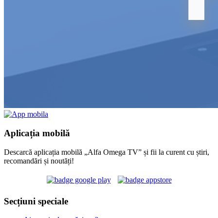
Aplicația mobilă
Descarcă aplicația mobilă „Alfa Omega TV” și fii la curent cu știri,
recomandări și noutăți!
Secțiuni speciale