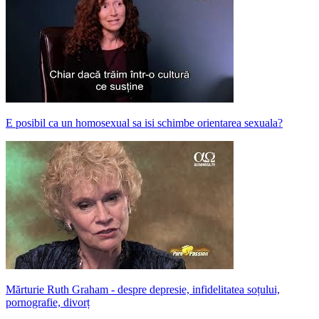
E posibil ca un homosexual sa isi schimbe orientarea sexuala?
Mărturie Ruth Graham - despre depresie, infidelitatea soțului,
pornografie, divorț