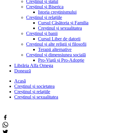
Creștinul și statul
Creștinul și Biserica
Istoria creștinismului
Creștinul și relațiile
Cursul Căsătoria și Familia
Creștinul și sexualitatea
Creștinul și banii
Cursul Liber de datorii
Creștinul și alte religii și filosofii
Terapii alternative
Creștinul și dimensiunea socială
Pro-Viață și Pro-Adopție
Librăria Alfa Omega
Donează
Acasă
Creștinul și societatea
Creștinul și relațiile
Creștinul și sexualitatea