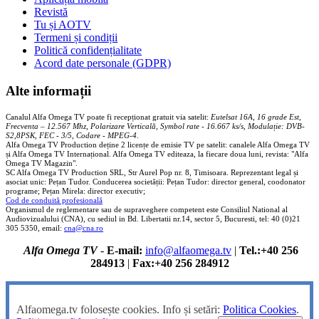
Revistă
Tu și AOTV
Termeni și condiții
Politică confidențialitate
Acord date personale (GDPR)
Alte informații
Canalul Alfa Omega TV poate fi recepționat gratuit via satelit:
Eutelsat 16A, 16 grade Est,
Frecventa – 12.567 Mhz, Polarizare
Vertica
lă, Symbol rate - 16.667 ks/s, Modulație: DVB-
S2,8PSK, FEC - 3/5, Codare - MPEG-4
.
Alfa Omega TV Production deține 2 licențe de emisie TV pe satelit: canalele Alfa Omega TV
și Alfa Omega TV Internațional. Alfa Omega TV editeaza, la fiecare doua luni, revista: "Alfa
Omega TV Magazin".
SC Alfa Omega TV Production SRL, Str Aurel Pop nr. 8, Timisoara. Reprezentant legal și
asociat unic: Pețan Tudor. Conducerea societății: Pețan Tudor: director general, coodonator
programe; Pețan Mirela: director executiv;
Cod de conduită profesională
Organismul de reglementare sau de supraveghere competent este Consiliul National al
Audiovizualului (CNA), cu sediul in Bd. Libertatii nr.14, sector 5, Bucuresti, tel: 40 (0)21
305 5350, email:
cna@cna.ro
Alfa Omega TV
-
E-mail:
info@alfaomega.tv
|
Tel.:+40 256
284913
|
Fax:+40 256 284912
Alfaomega.tv folosește cookies. Info și setări:
Politica Cookies
.