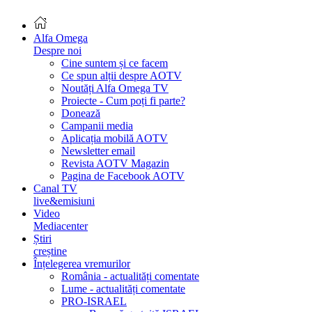
Alfa Omega
Despre noi
Cine suntem și ce facem
Ce spun alții despre AOTV
Noutăți Alfa Omega TV
Proiecte - Cum poți fi parte?
Donează
Campanii media
Aplicația mobilă AOTV
Newsletter email
Revista AOTV Magazin
Pagina de Facebook AOTV
Canal TV
live&emisiuni
Video
Mediacenter
Știri
creștine
Înțelegerea vremurilor
România - actualități comentate
Lume - actualități comentate
PRO-ISRAEL