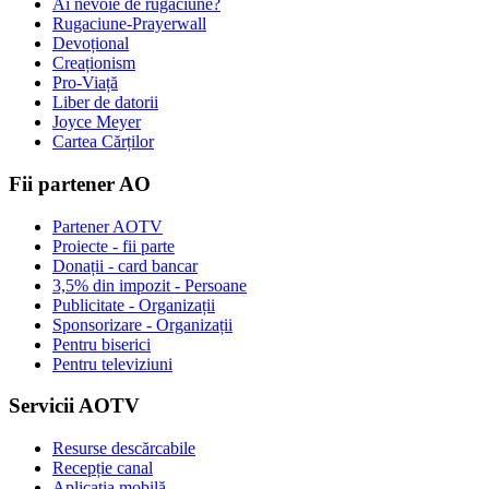
Ai nevoie de rugăciune?
Rugaciune-Prayerwall
Devoțional
Creaționism
Pro-Viață
Liber de datorii
Joyce Meyer
Cartea Cărților
Fii partener AO
Partener AOTV
Proiecte - fii parte
Donații - card bancar
3,5% din impozit - Persoane
Publicitate - Organizații
Sponsorizare - Organizații
Pentru biserici
Pentru televiziuni
Servicii AOTV
Resurse descărcabile
Recepție canal
Aplicația mobilă