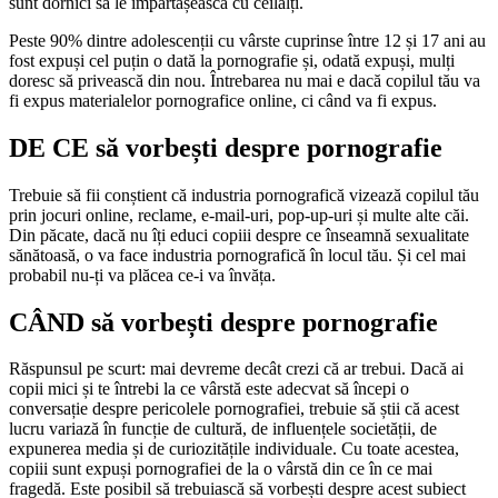
sunt dornici să le împărtășească cu ceilalți.
Peste 90% dintre adolescenții cu vârste cuprinse între 12 și 17 ani au
fost expuși cel puțin o dată la pornografie și, odată expuși, mulți
doresc să privească din nou. Întrebarea nu mai e dacă copilul tău va
fi expus materialelor pornografice online, ci când va fi expus.
DE CE să vorbești despre pornografie
Trebuie să fii conștient că industria pornografică vizează copilul tău
prin jocuri online, reclame, e-mail-uri, pop-up-uri și multe alte căi.
Din păcate, dacă nu îți educi copiii despre ce înseamnă sexualitate
sănătoasă, o va face industria pornografică în locul tău. Și cel mai
probabil nu-ți va plăcea ce-i va învăța.
CÂND să vorbești despre pornografie
Răspunsul pe scurt: mai devreme decât crezi că ar trebui. Dacă ai
copii mici și te întrebi la ce vârstă este adecvat să începi o
conversație despre pericolele pornografiei, trebuie să știi că acest
lucru variază în funcție de cultură, de influențele societății, de
expunerea media și de curiozitățile individuale. Cu toate acestea,
copiii sunt expuși pornografiei de la o vârstă din ce în ce mai
fragedă. Este posibil să trebuiască să vorbești despre acest subiect