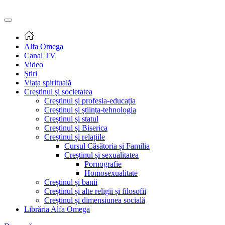
Alfa Omega
Canal TV
Video
Știri
Viața spirituală
Creștinul și societatea
Creștinul și profesia-educația
Creștinul și știința-tehnologia
Creștinul și statul
Creștinul și Biserica
Creștinul și relațiile
Cursul Căsătoria și Familia
Creștinul și sexualitatea
Pornografie
Homosexualitate
Creștinul și banii
Creștinul și alte religii și filosofii
Creștinul și dimensiunea socială
Librăria Alfa Omega