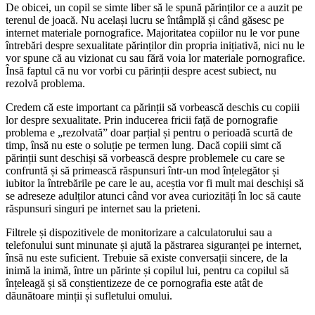
De obicei, un copil se simte liber să le spună părinților ce a auzit pe
terenul de joacă. Nu același lucru se întâmplă și când găsesc pe
internet materiale pornografice. Majoritatea copiilor nu le vor pune
întrebări despre sexualitate părinților din propria inițiativă, nici nu le
vor spune că au vizionat cu sau fără voia lor materiale pornografice.
Însă faptul că nu vor vorbi cu părinții despre acest subiect, nu
rezolvă problema.
Credem că este important ca părinții să vorbească deschis cu copiii
lor despre sexualitate. Prin inducerea fricii față de pornografie
problema e „rezolvată” doar parțial și pentru o perioadă scurtă de
timp, însă nu este o soluție pe termen lung. Dacă copiii simt că
părinții sunt deschiși să vorbească despre problemele cu care se
confruntă și să primească răspunsuri într-un mod înțelegător și
iubitor la întrebările pe care le au, aceștia vor fi mult mai deschiși să
se adreseze adulților atunci când vor avea curiozități în loc să caute
răspunsuri singuri pe internet sau la prieteni.
Filtrele și dispozitivele de monitorizare a calculatorului sau a
telefonului sunt minunate și ajută la păstrarea siguranței pe internet,
însă nu este suficient. Trebuie să existe conversații sincere, de la
inimă la inimă, între un părinte și copilul lui, pentru ca copilul să
înțeleagă și să conștientizeze de ce pornografia este atât de
dăunătoare minții și sufletului omului.