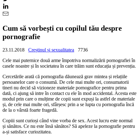
Cum să vorbești cu copilul tău despre
pornografie
23.11.2018
Creștinul și sexualitatea
7736
Cele mai puternice două arme împotriva normalizării pornografiei în
casele noastre și în societatea în care trăim sunt educația și prevenția.
Cercetările arată că pornografia dăunează grav mintea și relațiile
persoanelor care o consumă. De cele mai multe ori, consumatorii
tineri nu decid să vizioneze materiale pornografice pentru prima
dată, ci ajung să intre în contact cu ele în mod accidental. Acesta este
modul prin care o mulțime de copii sunt expuși la astfel de materiale
și, de cele mai multe ori, sfârșesc prin a se lupta cu pornografia încă
de la o vârstă foarte fragedă.
Copiii sunt curioși când vine vorba de sex. Acest lucru este normal
și sănătos. Ce nu este însă sănătos? Să apeleze la pornografie pentru
a-și satisface curiozitatea.