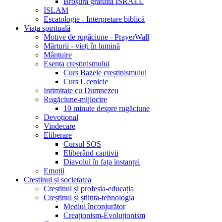
Broșură gratuită ISRAEL
ISLAM
Escatologie - Interpretare biblică
Viața spirituală
Motive de rugăciune - PrayerWall
Mărturii - vieți în lumină
Mântuire
Esența creștinismului
Curs Bazele creștinismului
Curs Ucenicie
Intimitate cu Dumnezeu
Rugăciune-mijlocire
10 minute despre rugăciune
Devoțional
Vindecare
Eliberare
Cursul SOS
Eliberând captivii
Diavolul în fața instanței
Emoții
Creștinul și societatea
Creștinul și profesia-educația
Creștinul și știința-tehnologia
Mediul înconjurător
Creaționism-Evoluționism