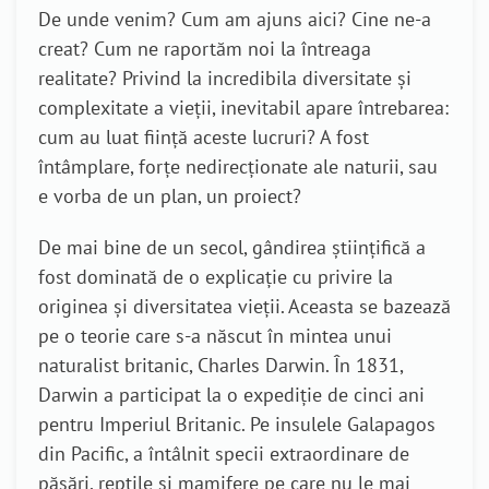
De unde venim? Cum am ajuns aici? Cine ne-a
creat? Cum ne raportăm noi la întreaga
realitate? Privind la incredibila diversitate și
complexitate a vieții, inevitabil apare întrebarea:
cum au luat ființă aceste lucruri? A fost
întâmplare, forțe nedirecționate ale naturii, sau
e vorba de un plan, un proiect?
De mai bine de un secol, gândirea științifică a
fost dominată de o explicație cu privire la
originea și diversitatea vieții. Aceasta se bazează
pe o teorie care s-a născut în mintea unui
naturalist britanic, Charles Darwin. În 1831,
Darwin a participat la o expediție de cinci ani
pentru Imperiul Britanic. Pe insulele Galapagos
din Pacific, a întâlnit specii extraordinare de
păsări, reptile și mamifere pe care nu le mai