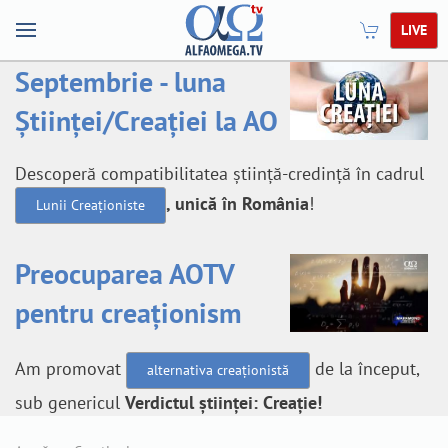
LIVE
Septembrie - luna
Științei/Creației la AO
Descoperă compatibilitatea știință-credință în cadrul
, unică în România
!
Lunii Creaționiste
Preocuparea AOTV
pentru creaționism
Am promovat
de la început,
alternativa creaționistă
sub genericul
Verdictul științei: Creație!