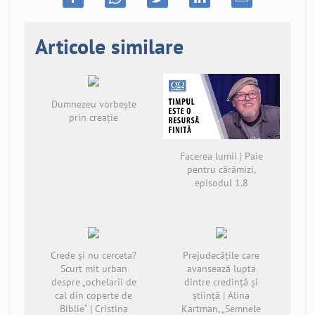
Articole similare
Dumnezeu vorbește
prin creație
Facerea lumii | Paie
pentru cărămizi,
episodul 1.8
Crede și nu cerceta?
Prejudecăţile care
Scurt mit urban
avansează lupta
despre „ochelarii de
dintre credinţă și
cal din coperte de
știinţă | Alina
Biblie“ | Cristina
Kartman, „Semnele