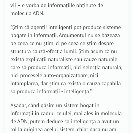
vii – e vorba de informațiile obținute de
molecula ADN.
“Știm că agenții inteligenți pot produce sisteme
bogate în informații. Argumentul nu se bazează
pe ceea ce nu știm, ci pe ceea ce știm despre
structura cauză-efect a lumii. Știm acum că nu
există explicații naturaliste sau cauze naturale
care să producă informații, nici selecția naturală,
nici procesele auto-organizatoare, nici
întâmplarea, dar știm că există o cauză capabilă
să producă informații - inteligența.”
Așadar, când găsim un sistem bogat în
informații în cadrul celulei, mai ales în molecula
de ADN, putem deduce că inteligența a avut un
rol la originea acelui sistem, chiar dacă nu am