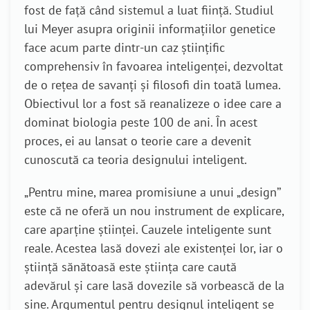
fost de față când sistemul a luat ființă. Studiul
lui Meyer asupra originii informațiilor genetice
face acum parte dintr-un caz științific
comprehensiv în favoarea inteligenței, dezvoltat
de o rețea de savanți și filosofi din toată lumea.
Obiectivul lor a fost să reanalizeze o idee care a
dominat biologia peste 100 de ani. În acest
proces, ei au lansat o teorie care a devenit
cunoscută ca teoria designului inteligent.
„Pentru mine, marea promisiune a unui „design’’
este că ne oferă un nou instrument de explicare,
care aparține științei. Cauzele inteligente sunt
reale. Acestea lasă dovezi ale existenței lor, iar o
știință sănătoasă este știința care caută
adevărul și care lasă dovezile să vorbească de la
sine. Argumentul pentru designul inteligent se