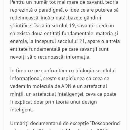
Pentru un număr tot mai mare de savanți, teoria
reprezintă o paradigmă, o idee ce are puterea să
redefinească, încă o dată, bazele gândirii
științifice. Dacă în secolul 19, savanții credeau
că există două entități fundamentale: materia și
energia, la începutul secolului 21, apare o a treia
entitate fundamentală pe care savanții sunt
nevoiți să o recunoască: informația.
În timp ce ne confruntăm cu biologia secolului
informațional, crește suspiciunea că ceea ce
vedem în molecula de ADN e un artefact al
minții, un artefact al inteligenței, ceva ce poate
fi explicat doar prin teoria unui design
inteligent.
Urmăriți documentarul de excepție “Descoperind