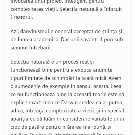
invocarea unui proiect inteligent pentru
complexitatea vieții. Selecția naturală a înlocuit
Creatorul.
Azi, darwinismul e general acceptat de știință și
de lumea academică. Dar unii savanți îl pun sub
semnul întrebării.
Selecția naturală e un proces real și
funcționează bine pentru a explica anumite
tipuri limitate de schimbări la scară mică. Avem
o sumedenie de exemple în sensul acesta. Ceea
ce nu funcționează bine la această teorie este să
explice exact ceea ce Darwin credea că ar putea,
adică, întreaga complexitate a vieții, și în special
apariția ei. Să luăm în considerare variațiile unui
cioc de pasăre pentru hrănirea mai bună, și
pasărea în sine. O schimbare minoră în structura