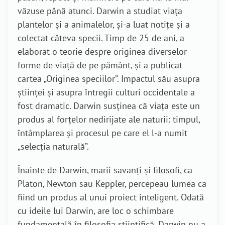
văzuse până atunci. Darwin a studiat viața
plantelor și a animalelor, și-a luat notițe și a
colectat câteva specii. Timp de 25 de ani, a
elaborat o teorie despre originea diverselor
forme de viață de pe pământ, și a publicat
cartea „Originea speciilor’’. Impactul său asupra
științei și asupra întregii culturi occidentale a
fost dramatic. Darwin susținea că viața este un
produs al forțelor nedirijate ale naturii: timpul,
întâmplarea și procesul pe care el l-a numit
„selecția naturală”.
Înainte de Darwin, marii savanți și filosofi, ca
Platon, Newton sau Keppler, percepeau lumea ca
fiind un produs al unui proiect inteligent. Odată
cu ideile lui Darwin, are loc o schimbare
fundamentală în filosofia științifică. Darwin nu a