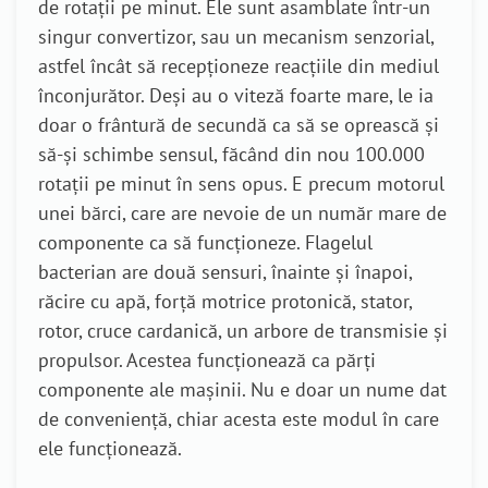
de rotații pe minut. Ele sunt asamblate într-un
singur convertizor, sau un mecanism senzorial,
astfel încât să recepționeze reacțiile din mediul
înconjurător. Deși au o viteză foarte mare, le ia
doar o frântură de secundă ca să se oprească și
să-și schimbe sensul, făcând din nou 100.000
rotații pe minut în sens opus. E precum motorul
unei bărci, care are nevoie de un număr mare de
componente ca să funcționeze. Flagelul
bacterian are două sensuri, înainte și înapoi,
răcire cu apă, forță motrice protonică, stator,
rotor, cruce cardanică, un arbore de transmisie și
propulsor. Acestea funcționează ca părți
componente ale mașinii. Nu e doar un nume dat
de conveniență, chiar acesta este modul în care
ele funcționează.