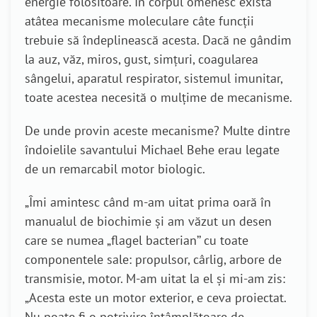
energie folositoare. În corpul omenesc există
atâtea mecanisme moleculare câte funcții
trebuie să îndeplinească acesta. Dacă ne gândim
la auz, văz, miros, gust, simțuri, coagularea
sângelui, aparatul respirator, sistemul imunitar,
toate acestea necesită o mulțime de mecanisme.
De unde provin aceste mecanisme? Multe dintre
îndoielile savantului Michael Behe erau legate
de un remarcabil motor biologic.
„Îmi amintesc când m-am uitat prima oară în
manualul de biochimie și am văzut un desen
care se numea „flagel bacterian’’ cu toate
componentele sale: propulsor, cârlig, arbore de
transmisie, motor. M-am uitat la el și mi-am zis:
„Acesta este un motor exterior, e ceva proiectat.
Nu poate fi o potrivire întâmplătoare de