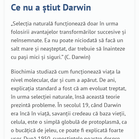
Ce nu a știut Darwin
„Selecția naturală funcționează doar în urma
folosirii avantajelor transformărilor succesive și
neînsemnate. Ea nu poate niciodată să facă un
salt mare și neașteptat, dar trebuie să înainteze
cu pași mici și siguri.’’ (C. Darwin)
Biochimia studiază cum funcționează viața la
nivel molecular, dar și cum a apărut. De ani,
explicația standard a fost că am evoluat treptat,
în urma selecției naturale, însă această teorie
prezintă probleme. În secolul 19, când Darwin
era încă în viață, savanții credeau că baza vieții,
celula, este o simplă globulă de protoplasmă, ca
o bucățică de jeleu, ce poate fi explicată foarte
ușor. După 1950, cunoștințele noastre despre