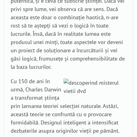
puternică, și e ceva ce subscrie științei. Dacă vei
privi spre lume, vei observa că are sens. Dacă
aceasta este doar o combinație haotică, n-are
rost să te aștepți să vezi o logică în toate
lucrurile. Însă, dacă în realitate lumea este
produsul unei minți, toate aspectele vor deveni
un proiect de soluționare a încurcăturii și vei
găsi logică, frumusețe și comprehensibilitate de
la baza lucrurilor.
Cu 150 de ani în
urmă, Charles Darwin
a transformat știința
prin lansarea teoriei selecției naturale. Astăzi,
această teorie se confruntă cu o provocare
formidabilă. Designul inteligent a intensificat
dezbaterile asupra originilor vieții pe pământ.