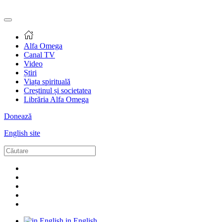
Alfa Omega
Canal TV
Video
Știri
Viața spirituală
Creștinul și societatea
Librăria Alfa Omega
Donează
English site
in English