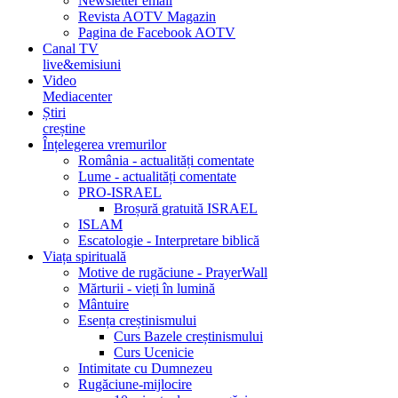
Newsletter email
Revista AOTV Magazin
Pagina de Facebook AOTV
Canal TV
live&emisiuni
Video
Mediacenter
Știri
creștine
Înțelegerea vremurilor
România - actualități comentate
Lume - actualități comentate
PRO-ISRAEL
Broșură gratuită ISRAEL
ISLAM
Escatologie - Interpretare biblică
Viața spirituală
Motive de rugăciune - PrayerWall
Mărturii - vieți în lumină
Mântuire
Esența creștinismului
Curs Bazele creștinismului
Curs Ucenicie
Intimitate cu Dumnezeu
Rugăciune-mijlocire