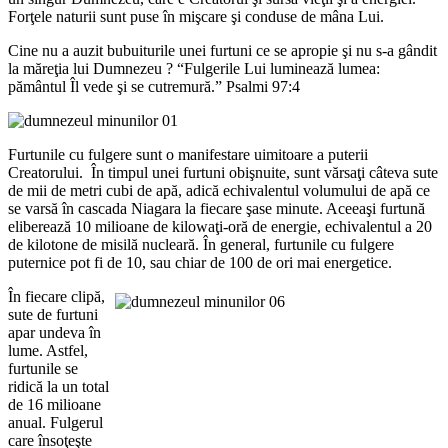
Forţele naturii sunt puse în mişcare şi conduse de mâna Lui.
Cine nu a auzit bubuiturile unei furtuni ce se apropie şi nu s-a gândit
la măreţia lui Dumnezeu ? “Fulgerile Lui luminează lumea:
pământul Îl vede şi se cutremură.” Psalmi 97:4
Furtunile cu fulgere sunt o manifestare uimitoare a puterii
Creatorului. În timpul unei furtuni obişnuite, sunt vărsaţi câteva sute
de mii de metri cubi de apă, adică echivalentul volumului de apă ce
se varsă în cascada Niagara la fiecare şase minute. Aceeaşi furtună
eliberează 10 milioane de kilowaţi-oră de energie, echivalentul a 20
de kilotone de misilă nucleară. În general, furtunile cu fulgere
puternice pot fi de 10, sau chiar de 100 de ori mai energetice.
În fiecare clipă,
sute de furtuni
apar undeva în
lume. Astfel,
furtunile se
ridică la un total
de 16 milioane
anual. Fulgerul
care însoţeşte