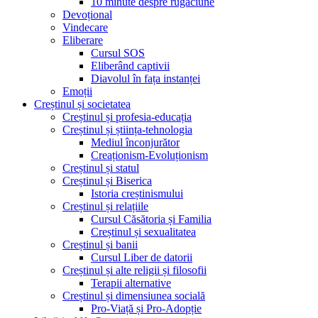
10 minute despre rugăciune
Devoțional
Vindecare
Eliberare
Cursul SOS
Eliberând captivii
Diavolul în fața instanței
Emoții
Creștinul și societatea
Creștinul și profesia-educația
Creștinul și știința-tehnologia
Mediul înconjurător
Creaționism-Evoluționism
Creștinul și statul
Creștinul și Biserica
Istoria creștinismului
Creștinul și relațiile
Cursul Căsătoria și Familia
Creștinul și sexualitatea
Creștinul și banii
Cursul Liber de datorii
Creștinul și alte religii și filosofii
Terapii alternative
Creștinul și dimensiunea socială
Pro-Viață și Pro-Adopție