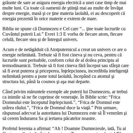
grăunte de sare ar asigura energia electrică a unei case timp de mai
multe luni. Cu toate că oamenii de ştiinţă mai au multe de învăţat
despre energie, masă şi ce ţine materia laolaltă, ei au descoperit că
energia prezentă în orice materie e extrem de mare.
Biblia ne spune că Dumnezeu e Cel care “... ţine toate lucrurile cu
Cuvântul puterii Lui.” Evrei 1:3 E vorba de fiecare atom, fiecare
celulă, fiecare stea şi de întregul univers.
Acum e de netăgăduit că Atotputernicul a creat un univers ce are o
energie nelimitată. Trebuie să fi fost cineva şi nu ceva, pentru că
lucrurile sunt perisabile, conform celui de al doilea principiu al
termodinamicii. Trebuie să fi fost cineva fără început sau sfârşit care
să fi avut puterea şi priceperea, înţelepciunea, incredibila inteligenţă
nelimitată pentru a pune totul laolaltă, începând cu atomul şi
structura lui, până la cosmos şi aşa mai departe.
Când privim măruntele exemple ale puterii lui Dumnezeu, ar trebui
ca inimile să ne fie cuprinse de veneraţie. În Biblie scrie: “Frica
Domnului este începutul înţelepciunii.”, “Frica de Domnul este
urârea răului.”, “Frica de Domnul duce la viaţă.” Prin urmare,
răspunsul adecvat la autoritatea lui Dumnezeu este să Îl venerăm şi
să cerem îndurarea Sa şi iertarea păcatelor noastre.
Profetul Ieremia a afirmat: “Ah ! Doamne Dumnezeule, iată, Tu ai