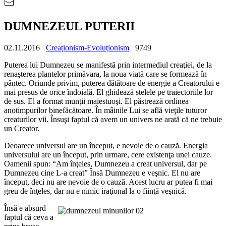
DUMNEZEUL PUTERII
02.11.2016
Creaționism-Evoluționism
9749
Puterea lui Dumnezeu se manifestă prin intermediul creaţiei, de la
renaşterea plantelor primăvara, la noua viaţă care se formează în
pântec. Oriunde privim, puterea dătătoare de energie a Creatorului e
mai presus de orice îndoială. El ghidează stelele pe traiectoriile lor
de sus. El a format munţii maiestuoşi. El păstrează ordinea
anotimpurilor binefăcătoare. În mâinile Lui se află vieţile tuturor
creaturilor vii. Însuşi faptul că avem un univers ne arată că ne trebuie
un Creator.
Deoarece universul are un început, e nevoie de o cauză. Energia
universului are un început, prin urmare, cere existenţa unei cauze.
Oamenii spun: “Am înţeles, Dumnezeu a creat universul, dar pe
Dumnezeu cine L-a creat” Însă Dumnezeu e veşnic. El nu are
început, deci nu are nevoie de o cauză. Acest lucru ar putea fi mai
greu de înţeles, dar nu e nimic iraţional la o fiinţă veşnică.
Însă e absurd
faptul că ceva a