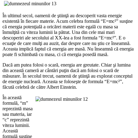
În ultimul secol, oamenii de ştiinţă au descoperit vasta energie
existentă în fiecare materie. Acum celebra formulă “E=mc²” susţine
că energia potenţială a oricărei materii este egală cu masa sa
înmulţită cu viteza luminii la pătrat. Una din cele mai mari
descoperiri ale secolului al XX-lea a fost formula “E=mc²”. E o
ecuaţie de care mulţi au auzit, dar despre care nu ştiu ce înseamnă.
Aceasta implică faptul că energia are masă. Nu înseamnă că energia
poate fi schimbată cu masa, ci că energia posedă masă.
Dacă am putea folosi o scară, energia are greutate. Chiar şi lumina
din această cameră ar cântări puţin dacă am folosi o scară de
măsurare. În secolul trecut, oamenii de ştiinţă au explorat conceptul
de energie nucleară. Aceasta se foloseşte de formula “E=mc²”,
făcută celebră de către Albert Einstein.
În această
formulă, “m”
reprezintă masa
sau materia, iar
“c” reprezintă
viteza luminii.
Această
formulă susţine