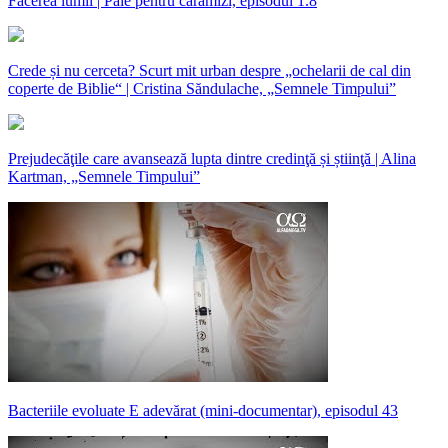
Facerea lumii | Paie pentru cărămizi, episodul 1.8
Crede și nu cerceta? Scurt mit urban despre „ochelarii de cal din
coperte de Biblie“ | Cristina Săndulache, „Semnele Timpului”
Prejudecăţile care avansează lupta dintre credinţă și știinţă | Alina
Kartman, „Semnele Timpului”
Bacteriile evoluate E adevărat (mini-documentar), episodul 43