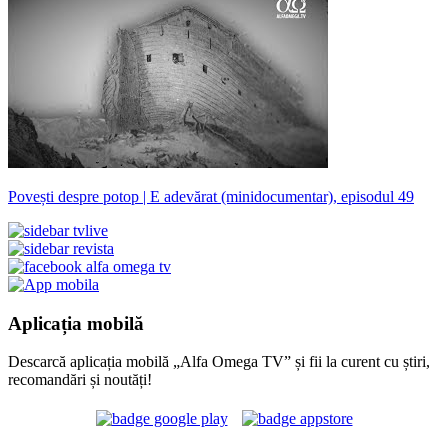
Povești despre potop | E adevărat (minidocumentar), episodul 49
Aplicația mobilă
Descarcă aplicația mobilă „Alfa Omega TV” și fii la curent cu știri,
recomandări și noutăți!