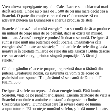
Vreo câteva supergigante roşii din Calea Lactee sunt chiar mai mari
decât aceasta. Unele au o rază de 1 500 de ori mai mare decât cea a
Soarelui. O parte din creaţie care cred eu că demonstrează cu
adevărat puterea lui Dumnezeu e energia produsă de stele.
Soarele eliberează mai multă energie într-o secundă decât ar produce
un miliard de oraşe mari de pe pământ, dacă ar exista un miliard,
într-un an. Această energie e produsă în doar o secundă. Desigur că
sunt şi stele mult mai puternice decât Soarele. Imaginaţi-vă câtă
energie există în toate aceste stele, în miliardele de stele din galaxia
noastră şi în celelalte miliarde de stele din alte galaxii ! Biblia descrie
crearea acestei energii printr-o singură propoziţie: “A făcut şi
stelele.”
Când ne gândim că aceste proporţii reprezintă doar o fărâmă din
puterea Creatorului nostru, cu siguranţă că vom fi de acord cu
psalmistul care spune: “Tot pământul să se teamă de Domnul !”
Psalmi 33:8
Desigur că stelele nu reprezintă doar energie brută. Fără lumina
Soarelui, viaţa de pe pământ ar dispărea. Energia dătătoare de viaţă a
Soarelui constituie o amintire constantă a dragostei neclintite a
Creatorului nostru, Dumnezeul care Îşi revarsă darul de lumină
asupra tuturor. “El socoteşte numărul stelelor, şi le dă nume la toate.