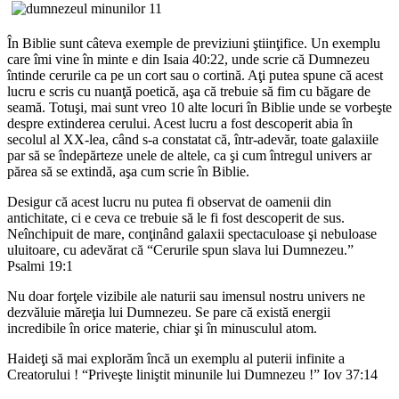
În Biblie sunt câteva exemple de previziuni ştiinţifice. Un exemplu
care îmi vine în minte e din Isaia 40:22, unde scrie că Dumnezeu
întinde cerurile ca pe un cort sau o cortină. Aţi putea spune că acest
lucru e scris cu nuanţă poetică, aşa că trebuie să fim cu băgare de
seamă. Totuşi, mai sunt vreo 10 alte locuri în Biblie unde se vorbeşte
despre extinderea cerului. Acest lucru a fost descoperit abia în
secolul al XX-lea, când s-a constatat că, într-adevăr, toate galaxiile
par să se îndepărteze unele de altele, ca şi cum întregul univers ar
părea să se extindă, aşa cum scrie în Biblie.
Desigur că acest lucru nu putea fi observat de oamenii din
antichitate, ci e ceva ce trebuie să le fi fost descoperit de sus.
Neînchipuit de mare, conţinând galaxii spectaculoase şi nebuloase
uluitoare, cu adevărat că “Cerurile spun slava lui Dumnezeu.”
Psalmi 19:1
Nu doar forţele vizibile ale naturii sau imensul nostru univers ne
dezvăluie măreţia lui Dumnezeu. Se pare că există energii
incredibile în orice materie, chiar şi în minusculul atom.
Haideţi să mai explorăm încă un exemplu al puterii infinite a
Creatorului ! “Priveşte liniştit minunile lui Dumnezeu !” Iov 37:14