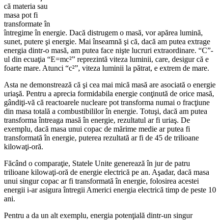
că materia sau
masa pot fi
transformate în
întregime în energie. Dacă distrugem o masă, vor apărea lumină,
sunet, putere şi energie. Mai înseamnă şi că, dacă am putea extrage
energia dintr-o masă, am putea face nişte lucruri extraordinare. “C”-
ul din ecuaţia “E=mc²” reprezintă viteza luminii, care, desigur că e
foarte mare. Atunci “c²”, viteza luminii la pătrat, e extrem de mare.
Asta ne demonstrează că şi cea mai mică masă are asociată o energie
uriaşă. Pentru a aprecia formidabila energie conţinută de orice masă,
gândiţi-vă că reactoarele nucleare pot transforma numai o fracţiune
din masa totală a combustibililor în energie. Totuşi, dacă am putea
transforma întreaga masă în energie, rezultatul ar fi uriaş. De
exemplu, dacă masa unui copac de mărime medie ar putea fi
transformată în energie, puterea rezultată ar fi de 45 de trilioane
kilowaţi-oră.
Făcând o comparaţie, Statele Unite generează în jur de patru
trilioane kilowaţi-oră de energie electrică pe an. Aşadar, dacă masa
unui singur copac ar fi transformată în energie, folosirea acestei
energii i-ar asigura întregii Americi energia electrică timp de peste 10
ani.
Pentru a da un alt exemplu, energia potenţială dintr-un singur