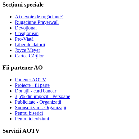
Secțiuni speciale
Ai nevoie de rugăciune?
Rugaciune-Prayerwall
Devoțional
Creaționism
Pro-Viață
Liber de datorii
Joyce Meyer
Cartea Cărților
Fii partener AO
Partener AOTV
Proiecte - fii parte
Donații - card bancar
3,5% din impozit - Persoane
Publicitate - Organizații
Sponsorizare - Organizații
Pentru biserici
Pentru televiziuni
Servicii AOTV