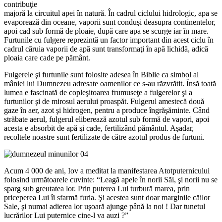
contribuţie
majoră la circuitul apei în natură. În cadrul ciclului hidrologic, apa se
evaporează din oceane, vaporii sunt conduşi deasupra continentelor,
apoi cad sub formă de ploaie, după care apa se scurge iar în mare.
Furtunile cu fulgere reprezintă un factor important din acest ciclu în
cadrul căruia vaporii de apă sunt transformaţi în apă lichidă, adică
ploaia care cade pe pământ.
Fulgerele şi furtunile sunt folosite adesea în Biblie ca simbol al
mâniei lui Dumnezeu adresate oamenilor ce s-au răzvrătit. Însă toată
lumea e fascinată de copleşitoarea frumuseţe a fulgerelor şi a
furtunilor şi de mirosul aerului proaspăt. Fulgerul amestecă două
gaze în aer, azot şi hidrogen, pentru a produce îngrăşăminte. Când
străbate aerul, fulgerul eliberează azotul sub formă de vapori, apoi
acesta e absorbit de apă şi cade, fertilizând pământul. Aşadar,
recoltele noastre sunt fertilizate de către azotul produs de furtuni.
Acum 4 000 de ani, Iov a meditat la manifestarea Atotputernicului
folosind următoarele cuvinte: “Leagă apele în norii Săi, şi norii nu se
sparg sub greutatea lor. Prin puterea Lui turbură marea, prin
priceperea Lui îi sfarmă furia. Şi acestea sunt doar marginile căilor
Sale, şi numai adierea lor uşoară ajunge până la noi ! Dar tunetul
lucrărilor Lui puternice cine-l va auzi ?”