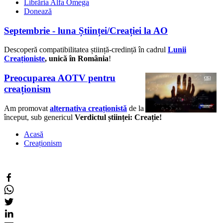
Librăria Alfa Omega
Donează
Septembrie - luna Științei/Creației la AO
Descoperă compatibilitatea știință-credință în cadrul
Lunii
Creaționiste
, unică în România
!
Preocuparea AOTV pentru
creaționism
Am promovat
alternativa creaționistă
de la
început, sub genericul
Verdictul științei: Creație!
Acasă
Creaționism