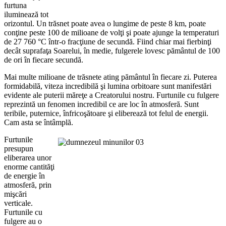
furtuna
iluminează tot
orizontul. Un trăsnet poate avea o lungime de peste 8 km, poate
conţine peste 100 de milioane de volţi şi poate ajunge la temperaturi
de 27 760 °C într-o fracţiune de secundă. Fiind chiar mai fierbinţi
decât suprafaţa Soarelui, în medie, fulgerele lovesc pământul de 100
de ori în fiecare secundă.
Mai multe milioane de trăsnete ating pământul în fiecare zi. Puterea
formidabilă, viteza incredibilă şi lumina orbitoare sunt manifestări
evidente ale puterii măreţe a Creatorului nostru. Furtunile cu fulgere
reprezintă un fenomen incredibil ce are loc în atmosferă. Sunt
teribile, puternice, înfricoşătoare şi eliberează tot felul de energii.
Cam asta se întâmplă.
Furtunile
presupun
eliberarea unor
enorme cantităţi
de energie în
atmosferă, prin
mişcări
verticale.
Furtunile cu
fulgere au o