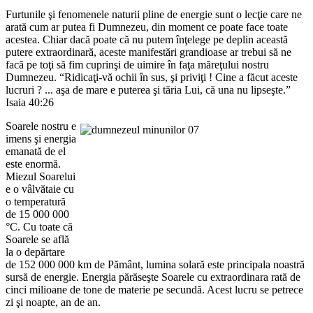
Furtunile şi fenomenele naturii pline de energie sunt o lecţie care ne
arată cum ar putea fi Dumnezeu, din moment ce poate face toate
acestea. Chiar dacă poate că nu putem înţelege pe deplin această
putere extraordinară, aceste manifestări grandioase ar trebui să ne
facă pe toţi să fim cuprinşi de uimire în faţa măreţului nostru
Dumnezeu. “Ridicaţi-vă ochii în sus, şi priviţi ! Cine a făcut aceste
lucruri ? ... aşa de mare e puterea şi tăria Lui, că una nu lipseşte.”
Isaia 40:26
Soarele nostru e
imens şi energia
emanată de el
este enormă.
Miezul Soarelui
e o vâlvătaie cu
o temperatură
de 15 000 000
°C. Cu toate că
Soarele se află
la o depărtare
de 152 000 000 km de Pământ, lumina solară este principala noastră
sursă de energie. Energia părăseşte Soarele cu extraordinara rată de
cinci milioane de tone de materie pe secundă. Acest lucru se petrece
zi şi noapte, an de an.