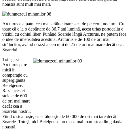
noastră sunt mult mai mari.
Arcturus e a patra cea mai strălucitoare stea de pe cerul nocturn. Cu
toate că e la o depărtare de 36,7 ani lumină, acest uriaş portocaliu e
vizibil cu ochiul liber. Punând Soarele lângă Arcturus, ne putem face
o idee de imensitatea acestuia. Arcturus e de 100 de ori mai
strălucitor, având o rază a cercului de 25 de ori mai mare decât cea a
Soarelui.
Totuşi, şi
Arcturus pare
mică în
comparaţie cu
supergiganta
Betelgeuse.
Raza acestei
stele e de 600
de ori mai mare
decât cea a
Soarelui nostru.
Fiind o stea roşie, ea străluceşte de 60 000 de ori mai tare decât
Soarele. Totuşi, nici Betelgeuse nu e cea mai mare stea din galaxia
noastră.