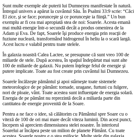
Sunt multe exemple ale puterii lui Dumnezeu manifestate în natură.
Întregul univers a apărut la cuvântul Său. În Psalmi 33:9 scrie: “Căci
El zice, şi se face; porunceşte şi ce porunceşte ia fiinţă.” Un bun
exemplu ar fi cea mai apropiată stea de noi: Soarele. Acesta emană
mai multă energie într-o secundă decât a produs omenirea de la
Adam şi Eva. De fapt, Soarele îşi produce energia prin reacţii de
fuziune nucleară, transformând hidrogenul în heliu la o scară largă.
Acest lucru e valabil pentru toate stelele.
În galaxia noastră Calea Lactee, se presupune că sunt vreo 100 de
miliarde de stele. După acestea, în spaţiul îndepărtat mai sunt alte
100 de miliarde de galaxii. Nu putem înţelege felul de energie şi
putere implicate. Toate au fost create prin cuvântul lui Dumnezeu.
Soarele încălzeşte pământul şi apoi stârneşte toate sistemele
meteorologice de pe pământ: tornade, uragane, furtuni cu fulgere,
nori de ploaie, vânt. Toate acestea sunt influenţate de energia solară.
Energia de pe pământ nu reprezintă decât a miliarda parte din
cantitatea de energie provenită de la Soare.
Pentru a ne face o idee, să călătorim cu Pământul spre Soare cu o
viteză de 100 de ori mai mare decât viteza luminii. Din acest punct,
începem să apreciem dimensiunea stelei noastre. În interiorul
Soarelui ar încăpea peste un milion de planete Pământ. Cu toate
acestea, Soarele nostru e o stea mijlocie. Multe stele din galaxia