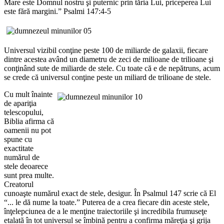
Mare este Domnul nostru şi puternic prin tăria Lui, priceperea Lui
este fără margini.” Psalmi 147:4-5
Universul vizibil conţine peste 100 de miliarde de galaxii, fiecare
dintre acestea având un diametru de zeci de milioane de trilioane şi
conţinând sute de miliarde de stele. Cu toate că e de nepătruns, acum
se crede că universul conţine peste un miliard de trilioane de stele.
Cu mult înainte
de apariţia
telescopului,
Biblia afirma că
oamenii nu pot
spune cu
exactitate
numărul de
stele deoarece
sunt prea multe.
Creatorul
cunoaşte numărul exact de stele, desigur. În Psalmul 147 scrie că El
“... le dă nume la toate.” Puterea de a crea fiecare din aceste stele,
înţelepciunea de a le menţine traiectoriile şi incredibila frumuseţe
etalată în tot universul se îmbină pentru a confirma măreţia şi grija