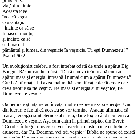
prins brusc
viaţă din nimic.
Această idee
încalcă legea
cauzalităţii.
“Înainte ca să se
fi născut munţii,
şi înainte ca să
se fi născut
pământul şi lumea, din veşnicie în veşnicie, Tu eşti Dumnezeu !”
Psalmi 90:2
Un evoluţionist celebru a fost întrebat odată de unde a apărut Big
Bangul. Răspunsul lui a fost: “Dacă cineva te întreabă cum au
apărut masa şi energia, întreabă-l numai cum a apărut Dumnezeu.”
Cred că afirmaţia lui avea mai multă semnificaţie decât credea el:
ceva trebuie să fie veşnic. Fie masa şi energia sunt veşnice, fie
Dumnezeu e veşnic.
Oamenii de ştiinţă ne-au învăţat multe despre masă şi energie. Unul
din lucruri e faptul că acestea se vor termina. Aşadar, afirmaţia că
masa şi energia sunt eterne e absurdă, dar e logic când spunem că
Dumnezeu e veşnic. Aşa cum citim în primul capitol din Evrei:
“Cerul şi întregul univers se vor învechi ca nişte haine ce trebuie
aruncate, dar Tu, Doamne, vei trăi veşnic.” Biblia ne spune că există
un singur Dumnezeu, care e Creatorul şi sursa vieţii şi a energiei.