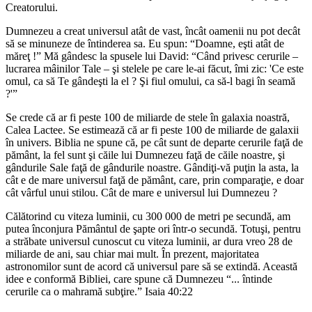
Creatorului.
Dumnezeu a creat universul atât de vast, încât oamenii nu pot decât
să se minuneze de întinderea sa. Eu spun: “Doamne, eşti atât de
măreţ !” Mă gândesc la spusele lui David: “Când privesc cerurile –
lucrarea mâinilor Tale – şi stelele pe care le-ai făcut, îmi zic: 'Ce este
omul, ca să Te gândeşti la el ? Şi fiul omului, ca să-l bagi în seamă
?'”
Se crede că ar fi peste 100 de miliarde de stele în galaxia noastră,
Calea Lactee. Se estimează că ar fi peste 100 de miliarde de galaxii
în univers. Biblia ne spune că, pe cât sunt de departe cerurile faţă de
pământ, la fel sunt şi căile lui Dumnezeu faţă de căile noastre, şi
gândurile Sale faţă de gândurile noastre. Gândiţi-vă puţin la asta, la
cât e de mare universul faţă de pământ, care, prin comparaţie, e doar
cât vârful unui stilou. Cât de mare e universul lui Dumnezeu ?
Călătorind cu viteza luminii, cu 300 000 de metri pe secundă, am
putea înconjura Pământul de şapte ori într-o secundă. Totuşi, pentru
a străbate universul cunoscut cu viteza luminii, ar dura vreo 28 de
miliarde de ani, sau chiar mai mult. În prezent, majoritatea
astronomilor sunt de acord că universul pare să se extindă. Această
idee e conformă Bibliei, care spune că Dumnezeu “... întinde
cerurile ca o mahramă subţire.” Isaia 40:22