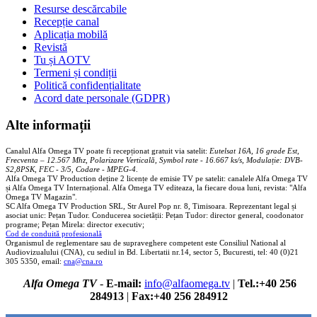
Resurse descărcabile
Recepție canal
Aplicația mobilă
Revistă
Tu și AOTV
Termeni și condiții
Politică confidențialitate
Acord date personale (GDPR)
Alte informații
Canalul Alfa Omega TV poate fi recepționat gratuit via satelit:
Eutelsat 16A, 16 grade Est,
Frecventa – 12.567 Mhz, Polarizare
Vertica
lă, Symbol rate - 16.667 ks/s, Modulație: DVB-
S2,8PSK, FEC - 3/5, Codare - MPEG-4
.
Alfa Omega TV Production deține 2 licențe de emisie TV pe satelit: canalele Alfa Omega TV
și Alfa Omega TV Internațional. Alfa Omega TV editeaza, la fiecare doua luni, revista: "Alfa
Omega TV Magazin".
SC Alfa Omega TV Production SRL, Str Aurel Pop nr. 8, Timisoara. Reprezentant legal și
asociat unic: Pețan Tudor. Conducerea societății: Pețan Tudor: director general, coodonator
programe; Pețan Mirela: director executiv;
Cod de conduită profesională
Organismul de reglementare sau de supraveghere competent este Consiliul National al
Audiovizualului (CNA), cu sediul in Bd. Libertatii nr.14, sector 5, Bucuresti, tel: 40 (0)21
305 5350, email:
cna@cna.ro
Alfa Omega TV
-
E-mail:
info@alfaomega.tv
|
Tel.:+40 256
284913
|
Fax:+40 256 284912