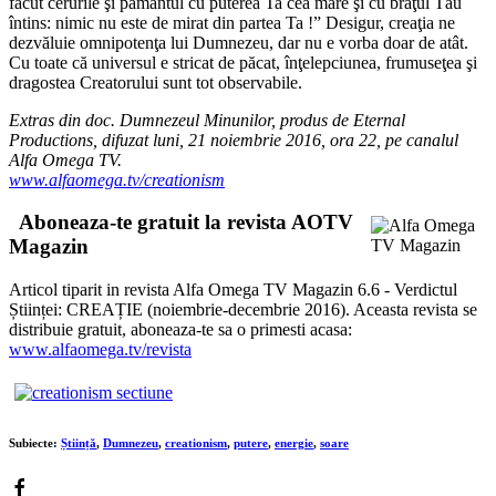
făcut cerurile şi pământul cu puterea Ta cea mare şi cu braţul Tău
întins: nimic nu este de mirat din partea Ta !” Desigur, creaţia ne
dezvăluie omnipotenţa lui Dumnezeu, dar nu e vorba doar de atât.
Cu toate că universul e stricat de păcat, înţelepciunea, frumuseţea şi
dragostea Creatorului sunt tot observabile.
Extras din doc. Dumnezeul Minunilor, produs de Eternal
Productions, difuzat luni, 21 noiembrie 2016, ora 22, pe canalul
Alfa Omega TV.
www.alfaomega.tv/creationism
Aboneaza-te gratuit la revista AOTV
Magazin
Articol tiparit in revista Alfa Omega TV Magazin 6.6 - Verdictul
Științei: CREAȚIE (noiembrie-decembrie 2016). Aceasta revista se
distribuie gratuit, aboneaza-te sa o primesti acasa:
www.alfaomega.tv/revista
Subiecte:
Știință
,
Dumnezeu
,
creationism
,
putere
,
energie
,
soare