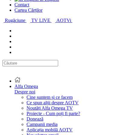
Contact
Cartea Cărților
Rugăciune
TV LIVE
AOTVi
Alfa Omega
Despre noi
Cine suntem și ce facem
Ce spun alții despre AOTV
Noutăți Alfa Omega TV
Proiecte - Cum poți fi parte?
Donează
Campanii media
Aplicația mobilă AOTV