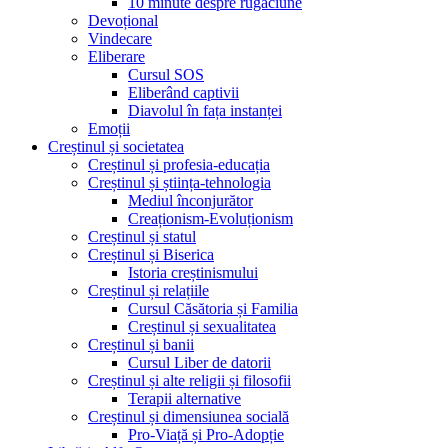
10 minute despre rugăciune
Devoțional
Vindecare
Eliberare
Cursul SOS
Eliberând captivii
Diavolul în fața instanței
Emoții
Creștinul și societatea
Creștinul și profesia-educația
Creștinul și știința-tehnologia
Mediul înconjurător
Creaționism-Evoluționism
Creștinul și statul
Creștinul și Biserica
Istoria creștinismului
Creștinul și relațiile
Cursul Căsătoria și Familia
Creștinul și sexualitatea
Creștinul și banii
Cursul Liber de datorii
Creștinul și alte religii și filosofii
Terapii alternative
Creștinul și dimensiunea socială
Pro-Viață și Pro-Adopție