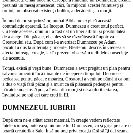
prezintă un mesaj amestecat, căci, în mijlocul acestei frumuseţi şi
ordini, am observat existenţa bolilor, a decăderii şi a morţii.
În mod deloc surprinzător, numai Biblia ne explică această
contradicţie aparentă. La început, Dumnezeu a creat totul perfect.
Cu toate acestea, omului i-a fost dat un liber arbitru şi posibilitatea
de a alege. Din păcate, el a ales să se răzvrătească împotriva
Creatorului său. După cum l-a avertizat Dumnezeu pe Adam,
păcatul a dus la suferinţă şi moarte. Blestemul descris în Genesa a
afectat întreaga creaţie, iar în prezent observăm teribilele consecinţe
ale acestuia.
Totuşi, există şi veşti bune. Dumnezeu a avut pregătit un plan pentru
salvarea omenirii încă dinainte de începerea timpului. Deoarece
pedeapsa pentru păcat e moartea, Creatorul a venit pe pământ ca om,
a dus o viaţă fără păcat şi a murit ca să plătească pedeapsa pentru
păcatele noastre. Apoi, a înviat din morţi şi ne-a oferit iertarea,
înviindu-i pe toţi cei care cred în El.
DUMNEZEUL IUBIRII
După cum ne-a arătat acest material, în creaţie vedem reflectate
înţelepciunea, puterea şi minunile lui Dumnezeu, ca şi grija pe care o
poartă creaturilor Sale. Însă nu poţi privi creaţia fără să îţi dai seama