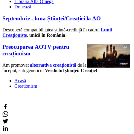
Librăria Alfa Omega
Donează
Septembrie - luna Științei/Creației la AO
Descoperă compatibilitatea știință-credință în cadrul
Lunii
Creaționiste
, unică în România
!
Preocuparea AOTV pentru
creaționism
Am promovat
alternativa creaționistă
de la
început, sub genericul
Verdictul științei: Creație!
Acasă
Creaționism