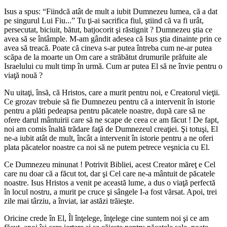
Isus a spus: “Fiindcă atât de mult a iubit Dumnezeu lumea, că a dat
pe singurul Lui Fiu...” Tu ţi-ai sacrifica fiul, ştiind că va fi urât,
persecutat, biciuit, bătut, batjocorit şi răstignit ? Dumnezeu ştia ce
avea să se întâmple. M-am gândit adesea că Isus ştia dinainte prin ce
avea să treacă. Poate că cineva s-ar putea întreba cum ne-ar putea
scăpa de la moarte un Om care a străbătut drumurile prăfuite ale
Israelului cu mult timp în urmă. Cum ar putea El să ne învie pentru o
viaţă nouă ?
Nu uitaţi, însă, că Hristos, care a murit pentru noi, e Creatorul vieţii.
Ce grozav trebuie să fie Dumnezeu pentru că a intervenit în istorie
pentru a plăti pedeapsa pentru păcatele noastre, după care să ne
ofere darul mântuirii care să ne scape de ceea ce am făcut ! De fapt,
noi am comis înaltă trădare faţă de Dumnezeul creaţiei. Şi totuşi, El
ne-a iubit atât de mult, încât a intervenit în istorie pentru a ne oferi
plata păcatelor noastre ca noi să ne putem petrece veşnicia cu El.
Ce Dumnezeu minunat ! Potrivit Bibliei, acest Creator măreţ e Cel
care nu doar că a făcut tot, dar şi Cel care ne-a mântuit de păcatele
noastre. Isus Hristos a venit pe această lume, a dus o viaţă perfectă
în locul nostru, a murit pe cruce şi sângele I-a fost vărsat. Apoi, trei
zile mai târziu, a înviat, iar astăzi trăieşte.
Oricine crede în El, Îl înţelege, înţelege cine suntem noi şi ce am