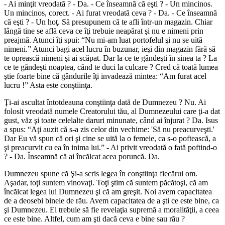
- Ai minţit vreodată ? - Da. - Ce înseamnă că eşti ? - Un mincinos.
Un mincinos, corect. - Ai furat vreodată ceva ? - Da. - Ce înseamnă
că eşti ? - Un hoţ. Să presupunem că te afli într-un magazin. Chiar
lângă tine se află ceva ce îţi trebuie neapărat şi nu e nimeni prin
preajmă. Atunci îţi spui: “Nu mi-am luat portofelul şi nu se uită
nimeni.” Atunci bagi acel lucru în buzunar, ieşi din magazin fără să
te oprească nimeni şi ai scăpat. Dar la ce te gândeşti în sinea ta ? La
ce te gândeşti noaptea, când te duci la culcare ? Cred că toată lumea
ştie foarte bine că gândurile îţi invadează mintea: “Am furat acel
lucru !” Asta este conştiinţa.
Ţi-ai ascultat întotdeauna conştiinţa dată de Dumnezeu ? Nu. Ai
folosit vreodată numele Creatorului tău, al Dumnezeului care ţi-a dat
gust, văz şi toate celelalte daruri minunate, când ai înjurat ? Da. Isus
a spus: “Aţi auzit că s-a zis celor din vechime: 'Să nu preacurveşti.'
Dar Eu vă spun că ori şi cine se uită la o femeie, ca s-o poftească, a
şi preacurvit cu ea în inima lui.” - Ai privit vreodată o fată poftind-o
? - Da. Înseamnă că ai încălcat acea poruncă. Da.
Dumnezeu spune că Şi-a scris legea în conştiinţa fiecărui om.
Aşadar, toţi suntem vinovaţi. Toţi ştim că suntem păcătoşi, că am
încălcat legea lui Dumnezeu şi că am greşit. Noi avem capacitatea
de a deosebi binele de rău. Avem capacitatea de a şti ce este bine, ca
şi Dumnezeu. El trebuie să fie revelaţia supremă a moralităţii, a ceea
ce este bine. Altfel, cum am şti dacă ceva e bine sau rău ?