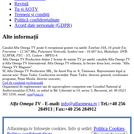
Revistă
Tu și AOTV
Termeni și condiții
Politică confidențialitate
Acord date personale (GDPR)
Alte informații
Canalul Alfa Omega TV poate fi recepționat gratuit via satelit:
Eutelsat 16A, 16 grade Est,
Frecventa – 12.567 Mhz, Polarizare
Vertica
lă, Symbol rate - 16.667 ks/s, Modulație: DVB-
S2,8PSK, FEC - 3/5, Codare - MPEG-4
.
Alfa Omega TV Production deține 2 licențe de emisie TV pe satelit: canalele Alfa Omega TV
și Alfa Omega TV Internațional. Alfa Omega TV editeaza, la fiecare doua luni, revista: "Alfa
Omega TV Magazin".
SC Alfa Omega TV Production SRL, Str Aurel Pop nr. 8, Timisoara. Reprezentant legal și
asociat unic: Pețan Tudor. Conducerea societății: Pețan Tudor: director general, coodonator
programe; Pețan Mirela: director executiv;
Cod de conduită profesională
Organismul de reglementare sau de supraveghere competent este Consiliul National al
Audiovizualului (CNA), cu sediul in Bd. Libertatii nr.14, sector 5, Bucuresti, tel: 40 (0)21
305 5350, email:
cna@cna.ro
Alfa Omega TV
-
E-mail:
info@alfaomega.tv
|
Tel.:+40 256
284913
|
Fax:+40 256 284912
Alfaomega.tv folosește cookies. Info și setări:
Politica Cookies
.
Politica confidențialitate
.