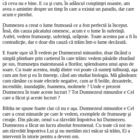
că ceva nu e bine. E ca şi cum, în adâncul conştiinţei noastre, am
avea o amintire despre un timp în care a existat un paradis, dar care
acum e pierdut.
Dumnezeu a creat o lume frumoasă ce a fost perfectă la început.
Însă, din cauza păcatului omenesc, acum e o lume în suferinţă.
Astfel, vedem frumuseţe, suferinţă, urâţenie. Toate acestea par a fi în
contradicţie, dar e doar din cauză că trăim într-o lume decăzută.
E foarte uşor să Îl vedem pe Dumnezeul minunilor, doar făcând o
simplă plimbare prin cartierul în care trăim: vedem păsările zburând
pe sus, frumuseţea maiestuoasă a florilor, splendoarea unui apus de
soare. Cu toate acestea, mulţi dintre voi poate că sunteţi tulburaţi, aşa
cum am fost şi eu în tinereţe, când am studiat biologia. Mă gândeam:
cum rămâne cu toate efectele negative, cum ar fi bolile, dezastrele,
incendiile, inundaţiile, foametea, molimele ? Unde e prezent
Dumnezeu în toate aceste lucruri ? Tot Dumnezeul minunilor e Cel
care a făcut şi aceste lucruri ?
Biblia ne spune foarte clar că nu e aşa. Dumnezeul minunilor e Cel
care a creat minunile pe care le vedem, exemplele de frumuseţe şi
creaţie. Din păcate, omul s-a răzvrătit împotriva lui Dumnezeu.
Dumnezeu a făcut un lucru absolut fenomenal. Cu toate că noi ne-
am răzvrătit împotriva Lui şi nu merităm nici măcar să trăim, El a
intervenit în istorie pentru a deveni om.