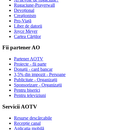
Rugaciune-Prayerwall
Devoțional
Creaționism
Pro-Viață
Liber de datorii
Joyce Meyer
Cartea Cărților
Fii partener AO
Partener AOTV
Proiecte - fii parte
Donații - card bancar
3,5% din impozit - Persoane
Publicitate - Organizații
Sponsorizare - Organizații
Pentru biserici
Pentru televiziuni
Servicii AOTV
Resurse descărcabile
Recepție canal
Aplicația mobilă