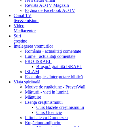
Newsletter email
Revista AOTV Magazin
Pagina de Facebook AOTV
Canal TV
live&emisiuni
Video
Mediacenter
Știri
creștine
Înțelegerea vremurilor
România - actualități comentate
Lume - actualități comentate
PRO-ISRAEL
Broșură gratuită ISRAEL
ISLAM
Escatologie - Interpretare biblică
Viața spirituală
Motive de rugăciune - PrayerWall
Mărturii - vieți în lumină
Mântuire
Esența creștinismului
Curs Bazele creștinismului
Curs Ucenicie
Intimitate cu Dumnezeu
Rugăciune-mijlocire