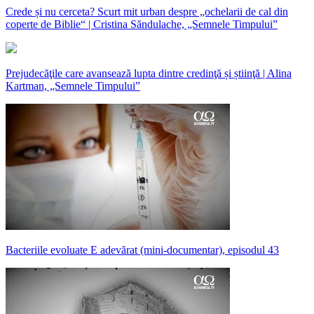
Crede și nu cerceta? Scurt mit urban despre „ochelarii de cal din
coperte de Biblie“ | Cristina Săndulache, „Semnele Timpului”
Prejudecăţile care avansează lupta dintre credinţă și știinţă | Alina
Kartman, „Semnele Timpului”
Bacteriile evoluate E adevărat (mini-documentar), episodul 43