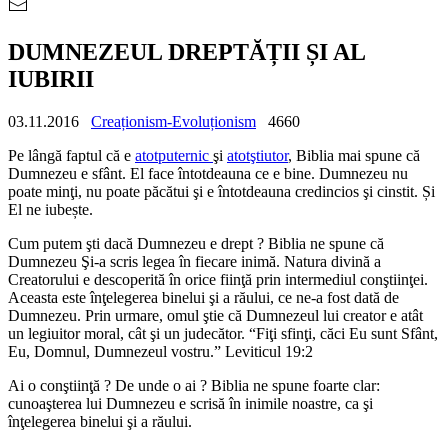
DUMNEZEUL DREPTĂȚII ȘI AL
IUBIRII
03.11.2016
Creaționism-Evoluționism
4660
Pe lângă faptul că e
atotputernic
şi
atotştiutor
, Biblia mai spune că
Dumnezeu e sfânt. El face întotdeauna ce e bine. Dumnezeu nu
poate minţi, nu poate păcătui şi e întotdeauna credincios şi cinstit. Și
El ne iubește.
Cum putem şti dacă Dumnezeu e drept ? Biblia ne spune că
Dumnezeu Şi-a scris legea în fiecare inimă. Natura divină a
Creatorului e descoperită în orice fiinţă prin intermediul conştiinţei.
Aceasta este înţelegerea binelui şi a răului, ce ne-a fost dată de
Dumnezeu. Prin urmare, omul ştie că Dumnezeul lui creator e atât
un legiuitor moral, cât şi un judecător. “Fiţi sfinţi, căci Eu sunt Sfânt,
Eu, Domnul, Dumnezeul vostru.” Leviticul 19:2
Ai o conştiinţă ? De unde o ai ? Biblia ne spune foarte clar:
cunoaşterea lui Dumnezeu e scrisă în inimile noastre, ca şi
înţelegerea binelui şi a răului.