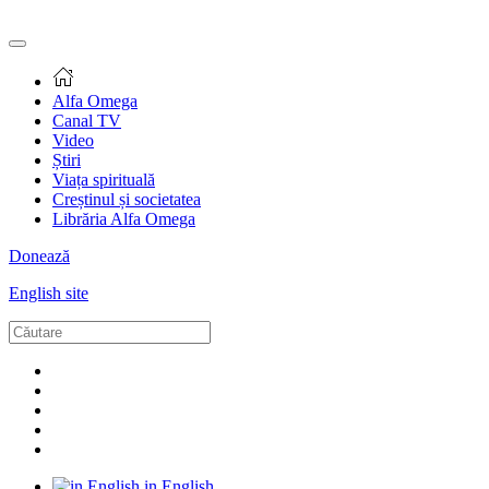
Alfa Omega
Canal TV
Video
Știri
Viața spirituală
Creștinul și societatea
Librăria Alfa Omega
Donează
English site
in English