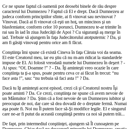
Ce ne spune faptul că oamenii pot deosebi binele de rău despre
caracterul lui Dumnezeu ? Faptul că El e drept. Dacă Dumnezeu ar
judeca conform principiilor sfinte, ai fi vinovat sau nevinovat ?
Vinovat. Dacă ai fi vinovat că eşti un hoţ, un mincinos şi un
blasfemiator, conform celor 10 porunci, Dumnezeu te-ar trimite în
rai sau în iad în ziua Judecăţii de Apoi ? Cu siguranţă aş merge în
iad. Trebuie să ajungem în faţa Judecătorului atotputernic ? Da, şi
am fi găsiţi vinovaţi pentru orice am fi făcut.
Conştiinţa îmi spune că există Cineva în faţa Căruia voi da seama.
El este Creatorul meu, iar eu ştiu că nu m-am ridicat la standardele
impuse de El. Ai folosit vreodată numele lui Dumnezeu în deşert ? -
Ai spus: “Of, Doamne !” ? - Da. Îţi aminteşti vreo ocazie în care
conştiinţa ta ţi-a spus, poate pentru ceva ce ai făcut în trecut: “nu
face asta !”, sau: “nu trebuia să faci asta !” ? Da.
Dacă tu îţi aminteşti acest episod, crezi că şi Creatorul nostru Îşi
poate aminti ? Da. Ce crezi, conştiinţa ne spune că avem nevoie de
un Mântuitor ? Da. Ştim că a fost nevoie de un Dumnezeu iubitor şi
preocupat de noi, dar care să dea dovadă de o dreptate fermă. Numai
aşa poate fi. Noi nu Îl putem face să-Şi modifice legile. El e singurul
care ne-ar fi putut da această conştiinţă pentru ca noi să putem trăi...
De fapt, prin intermediul conştiinţei, ajungem să Îl cunoaştem pe
Dumnezeu. Chiar dacă ne descoperă minunile lui Dumnezeu, creaţia