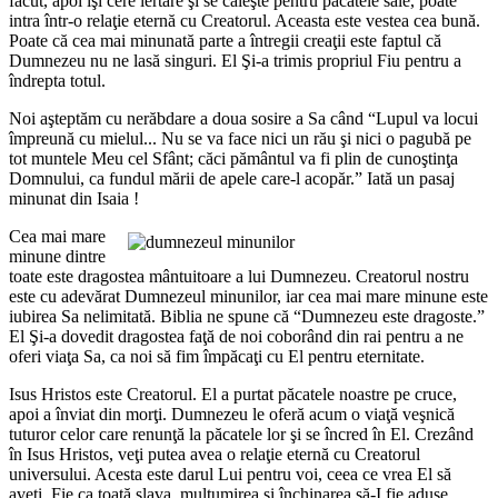
făcut, apoi îşi cere iertare şi se căieşte pentru păcatele sale, poate
intra într-o relaţie eternă cu Creatorul. Aceasta este vestea cea bună.
Poate că cea mai minunată parte a întregii creaţii este faptul că
Dumnezeu nu ne lasă singuri. El Şi-a trimis propriul Fiu pentru a
îndrepta totul.
Noi aşteptăm cu nerăbdare a doua sosire a Sa când “Lupul va locui
împreună cu mielul... Nu se va face nici un rău şi nici o pagubă pe
tot muntele Meu cel Sfânt; căci pământul va fi plin de cunoştinţa
Domnului, ca fundul mării de apele care-l acopăr.” Iată un pasaj
minunat din Isaia !
Cea mai mare
minune dintre
toate este dragostea mântuitoare a lui Dumnezeu. Creatorul nostru
este cu adevărat Dumnezeul minunilor, iar cea mai mare minune este
iubirea Sa nelimitată. Biblia ne spune că “Dumnezeu este dragoste.”
El Şi-a dovedit dragostea faţă de noi coborând din rai pentru a ne
oferi viaţa Sa, ca noi să fim împăcaţi cu El pentru eternitate.
Isus Hristos este Creatorul. El a purtat păcatele noastre pe cruce,
apoi a înviat din morţi. Dumnezeu le oferă acum o viaţă veşnică
tuturor celor care renunţă la păcatele lor şi se încred în El. Crezând
în Isus Hristos, veţi putea avea o relaţie eternă cu Creatorul
universului. Acesta este darul Lui pentru voi, ceea ce vrea El să
aveţi. Fie ca toată slava, mulţumirea şi închinarea să-I fie aduse