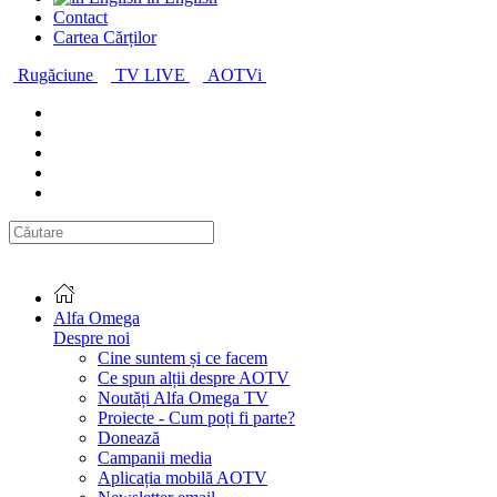
Contact
Cartea Cărților
Rugăciune
TV LIVE
AOTVi
Alfa Omega
Despre noi
Cine suntem și ce facem
Ce spun alții despre AOTV
Noutăți Alfa Omega TV
Proiecte - Cum poți fi parte?
Donează
Campanii media
Aplicația mobilă AOTV