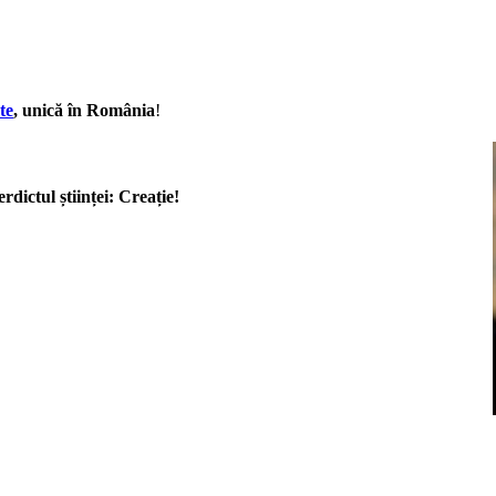
te
, unică în România
!
rdictul științei: Creație!