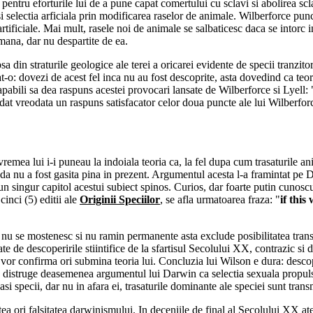
ii pentru eforturile lui de a pune capat comertului cu sclavi si abolirea
i selectia arficiala prin modificarea raselor de animale. Wilberforce punc
tificiale. Mai mult, rasele noi de animale se salbaticesc daca se intorc in
mana, dar nu despartite de ea.
sa din straturile geologice ale terei a oricarei evidente de specii tranzit
tat-o: dovezi de acest fel inca nu au fost descoprite, asta dovedind ca 
capabili sa dea raspuns acestei provocari lansate de Wilberforce si Lyell
a dat vreodata un raspuns satisfacator celor doua puncte ale lui Wilberfo
 vremea lui i-i puneau la indoiala teoria ca, la fel dupa cum trasaturile 
vada nu a fost gasita pina in prezent. Argumentul acesta l-a framintat pe 
un singur capitol acestui subiect spinos. Curios, dar foarte putin cunoscut
inci (5) editii ale
Originii Speciilor
, se afla urmatoarea fraza: "
if this
 se mostenesc si nu ramin permanente asta exclude posibilitatea transfor
ate de descoperirile stiintifice de la sfartisul Secolului XX, contrazic si
e vor confirma ori submina teoria lui. Concluzia lui Wilson e dura: desco
istruge deasemenea argumentul lui Darwin ca selectia sexuala propulseaz
i specii, dar nu in afara ei, trasaturile dominante ale speciei sunt transm
tea ori falsitatea darwinismului. In deceniile de final al Secolului XX 