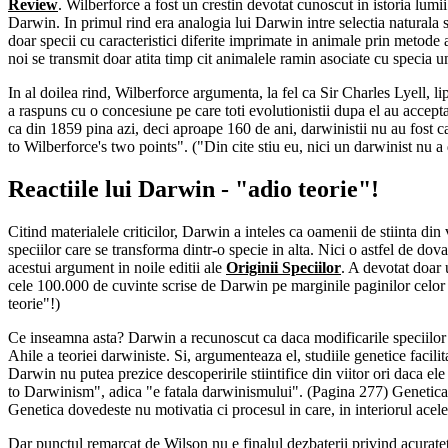
Review
. Wilberforce a fost un crestin devotat cunoscut in istoria lum
Darwin. In primul rind era analogia lui Darwin intre selectia naturala s
doar specii cu caracteristici diferite imprimate in animale prin metode ar
noi se transmit doar atita timp cit animalele ramin asociate cu specia u
In al doilea rind, Wilberforce argumenta, la fel ca Sir Charles Lyell, lip
a raspuns cu o concesiune pe care toti evolutionistii dupa el au accep
ca din 1859 pina azi, deci aproape 160 de ani, darwinistii nu au fost 
to Wilberforce's two points". ("Din cite stiu eu, nici un darwinist nu 
Reactiile lui Darwin - "adio teorie"!
Citind materialele criticilor, Darwin a inteles ca oamenii de stiinta din
speciilor care se transforma dintr-o specie in alta. Nici o astfel de do
acestui argument in noile editii ale
Originii Speciilor
. A devotat doar 
cele 100.000 de cuvinte scrise de Darwin pe marginile paginilor celor c
teorie"!)
Ce inseamna asta? Darwin a recunoscut ca daca modificarile speciilor nu
Ahile a teoriei darwiniste. Si, argumenteaza el, studiile genetice facilit
Darwin nu putea prezice descoperirile stiintifice din viitor ori daca el
to Darwinism", adica "e fatala darwinismului". (Pagina 277) Genetica d
Genetica dovedeste nu motivatia ci procesul in care, in interiorul aceleas
Dar punctul remarcat de Wilson nu e finalul dezbaterii privind acurate