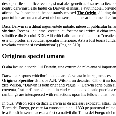
descoperirile stiintifice recente, si mai ales genetica, si sa resusciteze
pentru darwinisti este faptul ca Darwin el insusi a avut indoieli privind 
afirma: "with one hand, he constantly revised
The Origin
, diluting t
punctul in care nu a mai avut nici un sens, nici macar in termenii ei 
Daca Darwin si-a diluat argumentele initiale, interesul publicului britani
vindute.
Recenziile ultimei vresiuni au fost tot mai critice si chiar imp
stiintifice din Secolul XIX. Alti critici afirmau credinta intr-o "creatie
este un produs al evolutiei speciilor inferioare. Asta a fost teoria fu
revelatia crestina si evolutionism") (Pagina 310)
Originea speciei umane
O alta lacuna a teoriei lui Darwin, una extrem de relevanta si importa
Darwin a raspuns criticilor lui cu o carte devotata in intregime acestei
Originea Speciilor
dar, zice A.N. Wilson, un dezastru. Cititorii au fo
zice Wilson, "Darwin is both brief and vague" ("Darwin scrie putin si v
coerenta, "rataciri" care din cind in cind cautau o explicatie puerila 
ramblings are intersperced with reflections upon his fellow human bein
In plus, Wilson scrie ca daca Darwin ar da aceleasi explicatii astazi, 
Tierra del Fuego, pe care i-a cunoscut in anii 1830 pe parcursul calato
le-a folosit in sensul acesta a fost ca nativii din Tierra del Fuego nic