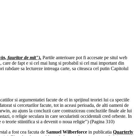
, fauritor de mit").
Partile anterioare pot fi accesate pe situl web
care de fapt e si cel mai lung si probabil si cel mai important din
 rabdare sa lectureze intreaga carte, sa citeasca cel putin Capitolul
tiilor si argumentatiei facute de el in sprijinul teoriei lui ca speciile
torat si cercetarilor facute, tot in aceasi perioada, de alti oameni de
Darwin, au ajuns la concluzii care contraziceau concluziile finale ale lui
zi, o religie seculara in care secularistii occidentali cred orbeste. In
teorie stiintifica si a devenit o noua religie") (Pagina 310)
stal a fost cea facuta de
Samuel Wilberforce
in publicatia
Quarterly