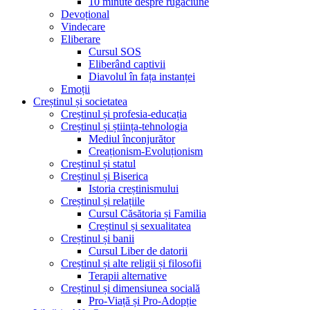
10 minute despre rugăciune
Devoțional
Vindecare
Eliberare
Cursul SOS
Eliberând captivii
Diavolul în fața instanței
Emoții
Creștinul și societatea
Creștinul și profesia-educația
Creștinul și știința-tehnologia
Mediul înconjurător
Creaționism-Evoluționism
Creștinul și statul
Creștinul și Biserica
Istoria creștinismului
Creștinul și relațiile
Cursul Căsătoria și Familia
Creștinul și sexualitatea
Creștinul și banii
Cursul Liber de datorii
Creștinul și alte religii și filosofii
Terapii alternative
Creștinul și dimensiunea socială
Pro-Viață și Pro-Adopție