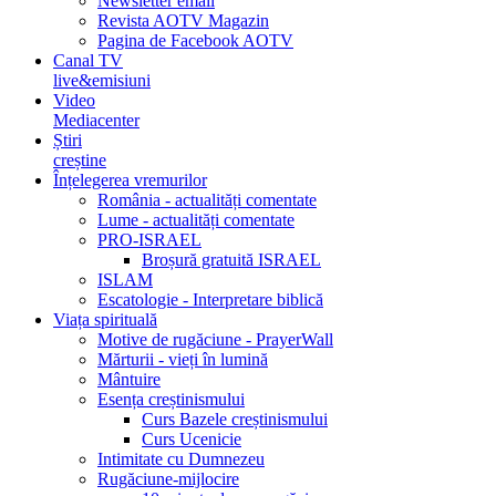
Newsletter email
Revista AOTV Magazin
Pagina de Facebook AOTV
Canal TV
live&emisiuni
Video
Mediacenter
Știri
creștine
Înțelegerea vremurilor
România - actualități comentate
Lume - actualități comentate
PRO-ISRAEL
Broșură gratuită ISRAEL
ISLAM
Escatologie - Interpretare biblică
Viața spirituală
Motive de rugăciune - PrayerWall
Mărturii - vieți în lumină
Mântuire
Esența creștinismului
Curs Bazele creștinismului
Curs Ucenicie
Intimitate cu Dumnezeu
Rugăciune-mijlocire