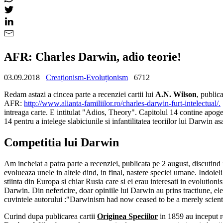
AFR: Charles Darwin, adio teorie!
03.09.2018
Creaționism-Evoluționism
6712
Redam astazi a cincea parte a recenziei cartii lui
A.N. Wilson
, public
AFR:
http://www.alianta-familiilor.ro/charles-darwin-furt-intelectual/.
intreaga carte. E intitulat "Adios, Theory". Capitolul 14 contine apog
14 pentru a intelege slabiciunile si infantilitatea teoriilor lui Darwin a
Competitia lui Darwin
Am incheiat a patra parte a recenziei, publicata pe 2 august, discutind in
evolueaza unele in altele dind, in final, nastere speciei umane. Indoieli
stiinta din Europa si chiar Rusia care si ei erau interesati in evolutioni
Darwin. Din nefericire, doar opiniile lui Darwin au prins tractiune, ele
cuvintele autorului :"Darwinism had now ceased to be a merely scientif
Curind dupa publicarea cartii
Originea Speciilor
in 1859 au inceput re