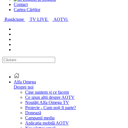
Contact
Cartea Cărților
Rugăciune
TV LIVE
AOTVi
Alfa Omega
Despre noi
Cine suntem și ce facem
Ce spun alții despre AOTV
Noutăți Alfa Omega TV
Proiecte - Cum poți fi parte?
Donează
Campanii media
Aplicația mobilă AOTV