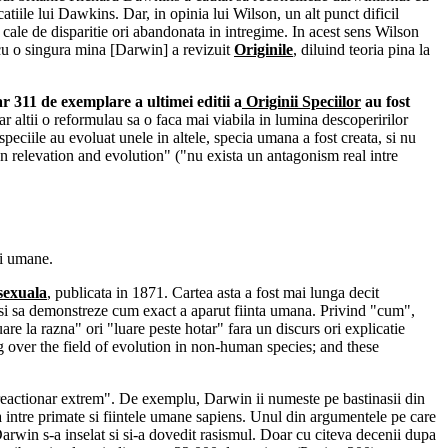
catiile lui Dawkins. Dar, in opinia lui Wilson, un alt punct dificil
pe cale de disparitie ori abandonata in intregime. In acest sens Wilson
"cu o singura mina [Darwin] a revizuit
Originile
, diluind teoria pina la
r 311 de exemplare a ultimei editii a
Originii Speciilor
au fost
iar altii o reformulau sa o faca mai viabila in lumina descoperirilor
 speciile au evoluat unele in altele, specia umana a fost creata, si nu
an relevation and evolution" ("nu exista un antagonism real intre
ei umane.
 sexuala
, publicata in 1871. Cartea asta a fost mai lunga decit
ic si sa demonstreze cum exact a aparut fiinta umana. Privind "cum",
e la razna" ori "luare peste hotar" fara un discurs ori explicatie
ng over the field of evolution in non-human species; and these
n reactionar extrem". De exemplu, Darwin ii numeste pe bastinasii din
a intre primate si fiintele umane sapiens. Unul din argumentele pe care
Darwin s-a inselat si si-a dovedit rasismul. Doar cu citeva decenii dupa