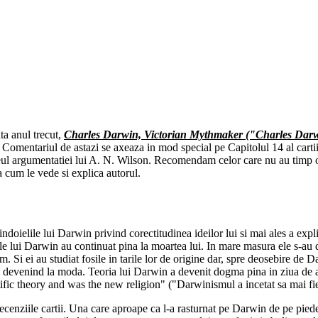
ata anul trecut,
Charles Darwin, Victorian Mythmaker ("Charles Darwin
Comentariul de astazi se axeaza in mod special pe Capitolul 14 al cartii, 
eul argumentatiei lui A. N. Wilson. Recomendam celor care nu au timp ori
sa cum le vede si explica autorul.
doielile lui Darwin privind corectitudinea ideilor lui si mai ales a explica
le lui Darwin au continuat pina la moartea lui. In mare masura ele s-au da
sm. Si ei au studiat fosile in tarile lor de origine dar, spre deosebire de 
 devenind la moda. Teoria lui Darwin a devenit dogma pina in ziua de asta
ic theory and was the new religion" ("Darwinismul a incetat sa mai fie o 
cenziile cartii. Una care aproape ca l-a rasturnat pe Darwin de pe piede