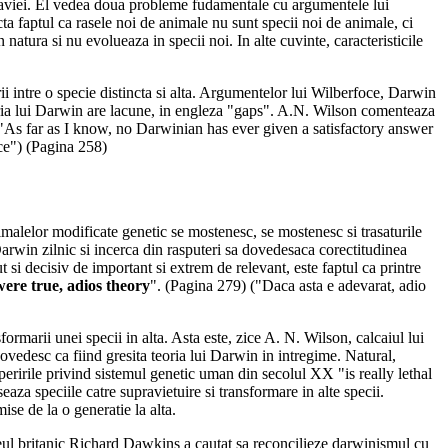
 sclaviei. El vedea doua probleme fudamentale cu argumentele lui
ta faptul ca rasele noi de animale nu sunt specii noi de animale, ci
 natura si nu evolueaza in specii noi. In alte cuvinte, caracteristicile
orii intre o specie distincta si alta. Argumentelor lui Wilberfoce, Darwin
teoria lui Darwin are lacune, in engleza "gaps". A.N. Wilson comenteaza
: "As far as I know, no Darwinian has ever given a satisfactory answer
rce") (Pagina 258)
animalelor modificate genetic se mostenesc, se mostenesc si trasaturile
Darwin zilnic si incerca din rasputeri sa dovedesaca corectitudinea
 si decisiv de important si extrem de relevant, este faptul ca printre
 were true, adios theory
". (Pagina 279) ("Daca asta e adevarat, adio
marii unei specii in alta. Asta este, zice A. N. Wilson, calcaiul lui
 dovedesc ca fiind gresita teoria lui Darwin in intregime. Natural,
peririle privind sistemul genetic uman din secolul XX "is really lethal
a speciile catre supravietuire si transformare in alte specii.
ise de la o generatie la alta.
ateul britanic Richard Dawkins a cautat sa reconcilieze darwinismul cu