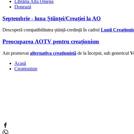
Librăria Alfa Omega
Donează
Septembrie - luna Științei/Creației la AO
Descoperă compatibilitatea știință-credință în cadrul
Lunii Creaționis
Preocuparea AOTV pentru creaționism
Am promovat
alternativa creaționistă
de la început, sub genericul
Ve
Acasă
Creaționism