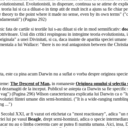
 evolutionismul. Evolutionistii, in disperare, continua sa se atirne de expli
teoria lui si ca a diluat-o in timp atit de mult incit a ajuns sa fie chiar 
he theory to the point where it made no sense, even by its own terms" (
fundamentali") (Pagina 292)
c fata de cartile si teoriile lui s-au diluat si ele in mod semnificativ:
doa
otrivitoare. Unii din critici respingeau in intregime teoria evolutionista, 
 originala" a unei Divinitati, si ca, daca inainte de aparitia speciei umane
ndamentala a lui Wallace: "there is no real antagonism between the Christi
nta, este ca pina acum Darwin nu a suflat o vorba despre originea speci
 teme:
The Descent of Man,
in romaneste
Originea omului si selectia
st dezamagiti de la inceput. Publicul se astepta ca Darwin sa fie specif
ag") (Pagina 296) Wilson caracterizeaza explicatia lui Darwin ca o "luar
a evolutiei fiintei umane din semi-hominizi. ("It is a wide-ranging rambli
g ...")
in Secolul XXI, ar fi vazut ori etichetat ca "most reactionary", adica "u
riei lui pe vasul
Beagle
, drept semi-hominzi, adica o specie intermediar
i macar nu au o limba coerenta care ar putea fi numita umana. Aici, insa, 