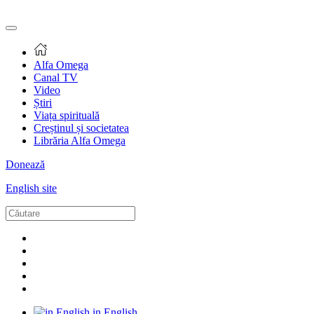
Alfa Omega
Canal TV
Video
Știri
Viața spirituală
Creștinul și societatea
Librăria Alfa Omega
Donează
English site
in English