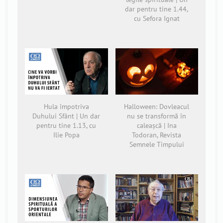
dar pentru tine 1.44,
cu Sefora Ignat
Hula împotriva
Halloween: Dovleacul
Duhului Sfânt | Un dar
nu se transformă în
pentru tine 1.13, cu
caleașcă | Ina
Ilie Popa
Todoran, Revista
Semnele Timpului