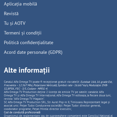
Aplicația mobilă
Revistă
Tu și AOTV
Termeni și condiții
Politică confidențialitate
Acord date personale (GDPR)
Alte informații
Canalul Alfa Omega TV poate fi recepționat gratuit via satelit:
Eutelsat 16A, 16 grade Est,
Frecventa – 12.567 Mhz, Polarizare
Vertica
lă, Symbol rate - 16.667 ks/s, Modulație: DVB-
S2,8PSK, FEC - 3/5, Codare - MPEG-4
.
Alfa Omega TV Production deține 2 licențe de emisie TV pe satelit: canalele Alfa
Omega TV și Alfa Omega TV Internațional. Alfa Omega TV editeaza, la fiecare doua luni,
revista: "Alfa Omega TV Magazin".
SC Alfa Omega TV Production SRL, Str Aurel Pop nr. 8, Timisoara. Reprezentant legal și
asociat unic: Pețan Tudor. Conducerea societății: Pețan Tudor: director general,
coodonator programe; Pețan Mirela: director executiv;
Cod de conduită profesională
Organismul de reglementare sau de supraveghere competent este Consiliul National al