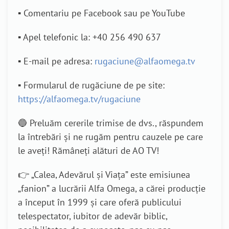
▪️ Comentariu pe Facebook sau pe YouTube
▪️ Apel telefonic la: +40 256 490 637
▪️ E-mail pe adresa:
rugaciune@alfaomega.tv
▪️ Formularul de rugăciune de pe site:
https://alfaomega.tv/rugaciune
🔵 Preluăm cererile trimise de dvs., răspundem
la întrebări și ne rugăm pentru cauzele pe care
le aveți! Rămâneți alături de AO TV!
👉 „Calea, Adevărul şi Viaţa” este emisiunea
„fanion” a lucrării Alfa Omega, a cărei producție
a început în 1999 și care oferă publicului
telespectator, iubitor de adevăr biblic,