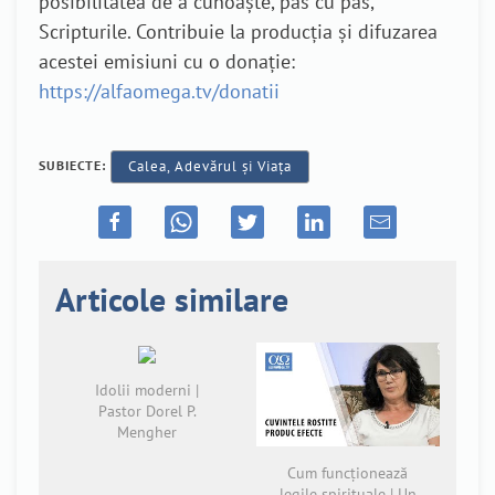
posibilitatea de a cunoaşte, pas cu pas,
Scripturile. Contribuie la producția și difuzarea
acestei emisiuni cu o donație:
https://alfaomega.tv/donatii
SUBIECTE:
Calea, Adevărul și Viața
Articole similare
Idolii moderni |
Pastor Dorel P.
Mengher
Cum funcționează
legile spirituale | Un