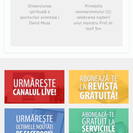
Dimensiunea
Primejdia
spirituală a
neomarxismului (1):
sporturilor orientale |
celebrarea nașterii
David Moza
unui monstru Prof. dr.
Iosif Țon