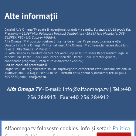
Alte informații
Canalul Alfa Omega TV poate fi recepționat gratuit via satelit:
Eutelsat 16A, 16 grade Est,
Frecventa – 12.567 Mhz, Polarizare
Vertica
lă, Symbol rate - 16.667 ks/s, Modulație: DVB-
S2,8PSK, FEC - 3/5, Codare - MPEG-4
.
Alfa Omega TV Production deține 2 licențe de emisie TV pe satelit: canalele Alfa
Omega TV și Alfa Omega TV Internațional. Alfa Omega TV editeaza, la fiecare doua luni,
revista: "Alfa Omega TV Magazin".
SC Alfa Omega TV Production SRL, Str Aurel Pop nr. 8, Timisoara. Reprezentant legal și
asociat unic: Pețan Tudor. Conducerea societății: Pețan Tudor: director general,
coodonator programe; Pețan Mirela: director executiv;
Cod de conduită profesională
Organismul de reglementare sau de supraveghere competent este Consiliul National al
Audiovizualului (CNA), cu sediul in Bd. Libertatii nr.14, sector 5, Bucuresti, tel: 40 (0)21
305 5350, email:
cna@cna.ro
Alfa Omega TV
-
E-mail:
info@alfaomega.tv
|
Tel.:+40
256 284913
|
Fax:+40 256 284912
Alfaomega.tv folosește cookies. Info și setări:
Politica