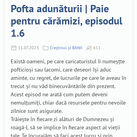
Pofta adunăturii | Paie
pentru cărămizi, episodul
1.6
11.07.2023
Creștinul și BANII
611
Există oameni, pe care caricaturistul îi numeșțte
pofticioși sau lacomi, care deseori își aduc
aminte, cu regret, de lucrurile pe care le aveau în
trecut și nu văd binecuvântările din prezent.
Acest episod ne arată cum putem deveni
nemulțumiți, chiar dacă resursele pentru nevoile
zilnice sunt asigurate.
Trăiește în fiecare zi alături de Dumnezeu și
roagă-L să se implice în fiecare aspect al vieții
tale. Te încurajăm să faci acest lucru și prin