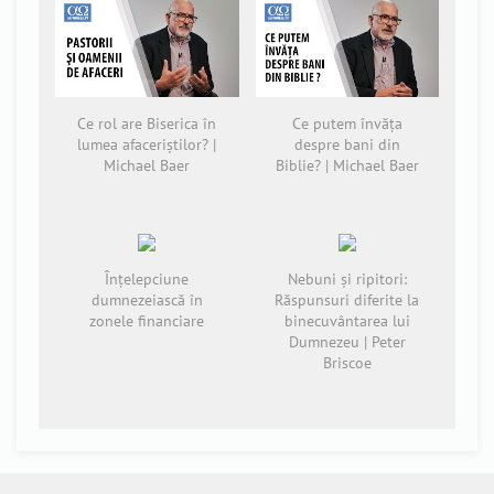
Ce rol are Biserica în
Ce putem învăța
lumea afaceriștilor? |
despre bani din
Michael Baer
Biblie? | Michael Baer
Înţelepciune
Nebuni și ripitori:
dumnezeiască în
Răspunsuri diferite la
zonele financiare
binecuvântarea lui
Dumnezeu | Peter
Briscoe