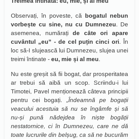
Treimea întinată: eu, mie, și al meu
Observați, în poveste, că
bogatul nebun
vorbește cu sine, nu cu Dumnezeu
. De
asemenea, numărați
de câte ori apare
cuvântul „eu” - de cel puțin cinci ori
. În
loc să-I slujească lui Dumnezeu, slujea unei
treimi întinate -
eu, mie și al meu
.
Nu este greșit să fii bogat, dar prosperitatea
ar trebui să aibă un scop. Scriindu-i lui
Timotei, Pavel menționează câteva principii
pentru cei bogați.
„Îndeamnă pe bogații
veacului acestuia să nu se îngâmfe și să
nu-și pună nădejdea în niște bogății
nestatornice, ci în Dumnezeu, care ne dă
toate lucrurile din belșug, ca să ne bucurăm