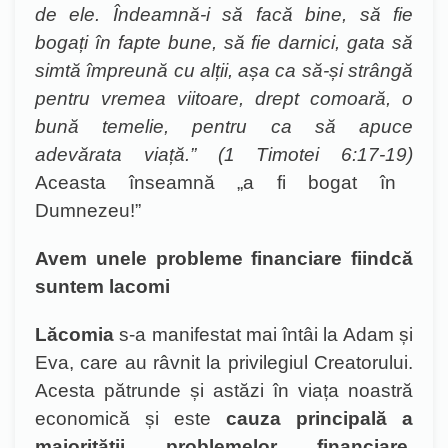
de ele. Îndeamnă-i s
ă facă bine, să fie
bogați în fapte bune, să fie darnici, gata să
simtă împreună cu alții, așa ca să-și strângă
pentru vremea viitoare, drept comoară, o
bună temelie, pentru ca să apuce
adevărata viață.” (1 Timotei 6:17-19)
Aceasta înseamnă „a fi bogat în
Dumnezeu!”
Avem unele probleme financiare fiindcă
suntem lacomi
Lăcomia
s-a manifestat mai întâi la Adam și
Eva, care au râvnit la privilegiul Creatorului.
Acesta pătrunde și astăzi în viața noastră
economică și este
cauza principală a
majorității problemelor financiare
.