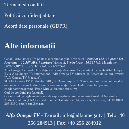
Termeni și condiții
Politică confidențialitate
Acord date personale (GDPR)
Alte informații
Canalul Alfa Omega TV poate fi recepționat gratuit via satelit:
Eutelsat 16A, 16 grade Est,
Frecventa – 12.567 Mhz, Polarizare
Vertica
lă, Symbol rate - 16.667 ks/s, Modulație:
DVB-S2,8PSK, FEC - 3/5, Codare - MPEG-4
.
Alfa Omega TV Production deține 2 licențe de emisie TV pe satelit: canalele Alfa Omega
TV și Alfa Omega TV Internațional. Alfa Omega TV editeaza, la fiecare doua luni, revista:
"Alfa Omega TV Magazin".
SC Alfa Omega TV Production SRL, Str Aurel Pop nr. 8, Timisoara. Reprezentant legal și
asociat unic: Pețan Tudor. Conducerea societății: Pețan Tudor: director general,
coodonator programe; Pețan Mirela: director executiv;
Cod de conduită profesională
Organismul de reglementare sau de supraveghere competent este Consiliul National al
Audiovizualului (CNA), cu sediul in Bd. Libertatii nr.14, sector 5, Bucuresti, tel: 40 (0)21
305 5350, email:
cna@cna.ro
Alfa Omega TV
-
E-mail:
info@alfaomega.tv
|
Tel.:+40
256 284913
|
Fax:+40 256 284912