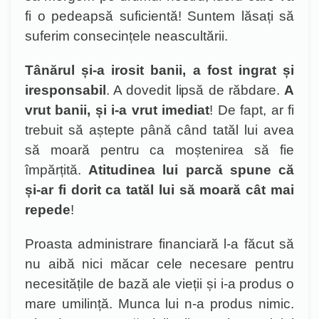
fi o pedeapsă suficientă! Suntem lăsați să
suferim consecințele neascultării.
Tânărul și-a irosit banii, a fost ingrat și
iresponsabil
. A dovedit lipsă de răbdare.
A
vrut banii, și i-a vrut imediat
! De fapt, ar fi
trebuit să aștepte până când tatăl lui avea
să moară pentru ca moștenirea să fie
împărțită.
Atitudinea lui parcă spune că
și-ar fi dorit ca tat
ăl lui să moară cât mai
repede
!
Proasta administrare financiară l-a făcut să
nu aibă nici măcar cele necesare pentru
necesitățile de bază ale vieții și i-a produs o
mare umilință. Munca lui n-a produs nimic.