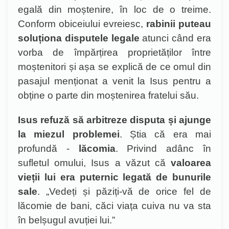
egală din moștenire, în loc de o treime.
Conform obiceiului evreiesc,
rabinii puteau
soluționa disputele legale
atunci când era
vorba de împărțirea proprietă
ț
ilor între
moștenitori și așa se explică de ce omul din
pasajul menționat a venit la Isus pentru a
obține o parte din moștenirea fratelui său.
Isus refuză să arbitreze disputa și ajunge
la miezul problemei
. Ș
tia că era mai
profundă -
lăcomia
. Privind adânc în
sufletul omului, Isus a văzut că
valoarea
vieții lui era puternic legată de bunurile
sale
. „Vedeți și păziți-vă de orice fel de
lăcomie de bani, căci viața c
uiva nu va sta
în belșugul avuției lui.”