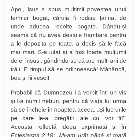
Apoi, Isus a spus mulțimii povestea unui
fermier bogat, căruia îi rodise țarina, de
unde aducea recolte bogate. Dându-și
seama că nu avea destule hambare pentru
a le depozita pe toate, a decis să le facă
mai mari. S-a uitat și a fost foarte mulțumit
de el însuși, gândindu-se că are mulți ani de
trăit. E timpul să se odihnească! Mănâncă,
bea și fii vesel!
Probabil că Dumnezeu i-a vorbit într-un vis
și l-a numit nebun, pentru că viața lui urma
să se încheie în noaptea aceea. „Și lucrurile
pe care le-ai pregătit, ale cui vor fi?”
Aceasta reflectă ideea exprimată și în
Eclesiastul 2:18: „Mi-am urât până și toată