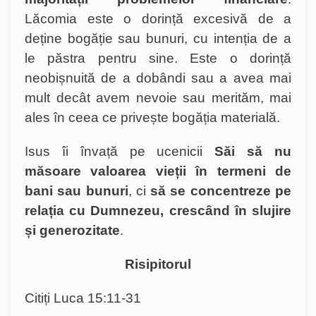
Lăcomia este o dorință excesivă de a
deține bogăție sau bunuri, cu intenția de a
le păstra pentru sine. Este o dorință
neobișnuită de a dobândi sau a avea mai
mult decât avem nevoie sau merităm, mai
ales în ceea ce privește bogăția materială.
Isus îi învață pe ucenicii
Săi să nu
măsoare valoarea vieții în termeni de
bani sau bunuri
, ci
să se concentreze pe
relația cu Dumnezeu, crescând în slujire
și generozitate
.
Risipitorul
Citiți Luca 15:11-31