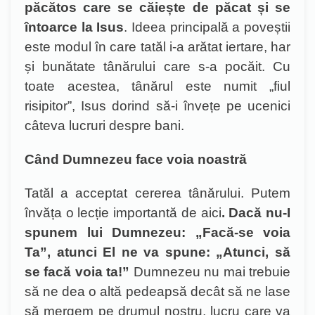
păcătos care se căiește de păcat și se
întoarce la Isus
. Ideea principală a poveștii
este modul în care tatăl i-a arătat iertare, har
și bunătate tânărului care s-a pocăit. Cu
toate acestea, tânărul este numit „fiul
risipitor”, Isus dorind să-i învețe pe ucenici
câteva lucruri despre bani.
Când Dumnezeu face voia noastră
Tatăl a acceptat cererea tânărului. Putem
învăța o lecție importantă de aici
. Dacă nu-I
spunem lui Dumnezeu: „Facă-se voia
Ta”, atunci El ne va spune: „Atunci, să
se facă voia ta!”
Dumnezeu nu mai trebuie
să ne dea o altă pedeapsă decât să ne lase
să mergem pe drumul nostru, lucru care va