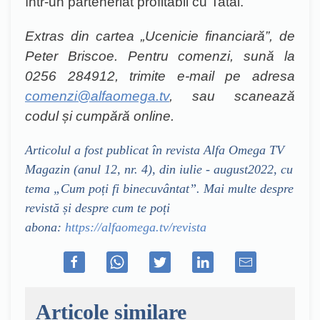
într-un parteneriat profitabil cu Tatăl.
Extras din cartea
„Ucenicie financiară”, de
Peter Briscoe.
Pentru comenzi, sună la
0256 284912, trimite e-mail pe adresa
comenzi@alfaomega.tv
, sau scanează
codul și cumpără online.
Articolul a fost publicat în revista Alfa Omega TV
Magazin (anul 12, nr. 4), din iulie - august
2022
, cu
tema „Cum poți fi binecuvântat”. Mai multe despre
revistă și despre cum te poți
abona:
https://alfaomega.tv/revista
Articole similare