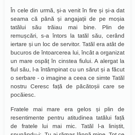
În cele din urmă, și-a venit în fire și și-a dat
seama că până și angajații de pe moșia
tatălui său trăiau mai bine. Plin de
remușcări, s-a întors la tatăl său, cerând
iertare
ș
i un loc de servitor. Tatăl era atât de
bucuros de întoarcerea lui, încât a organizat
un mare ospăț în cinstea fiului. A alergat la
fiul său, l-a întâmpinat cu un sărut și a făcut
o serbare - o imagine a ceea ce simte Tatăl
nostru Ceresc față de păcătoșii care se
pocăiesc.
Fratele mai mare era gelos și plin de
resentimente pentru atitudinea tatălui față
de fratele lui mai mic. Tatăl l-a liniștit,
spunându-i: „Tu ai rămas lângă mine. Tot ce