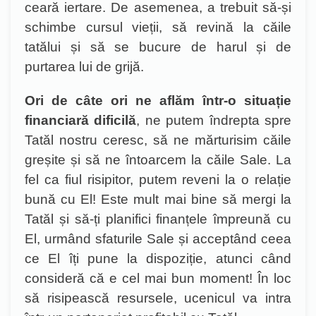
ceară iertare. De asemenea, a trebuit să-și
schimbe cursul vieții, să revină la c
ăile
tatălui și să se bucure de harul și de
purtarea lui de grijă.
Ori de câte ori ne aflăm într-o situație
financiară dificilă
, ne putem îndrepta spre
Tatăl nostru ceresc, să ne mărturisim căile
greșite și să ne întoarcem la căile Sale. La
fel ca fiul risipitor, putem reveni la o relație
bună cu El! Este mult mai bine să mergi la
Tatăl și să-ți planifici finanțele împreună cu
El, urmând sfaturile Sale și acceptând ceea
ce El îți pune la dispoziție, atunci când
consideră că e cel mai bun moment! În loc
să risipească resursele, ucenicul va intra