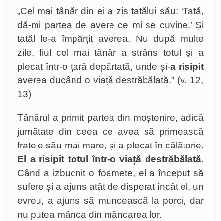
„
C
el mai tânăr din ei a zis tatălui său:
‘
Tată,
dă-mi partea de avere ce mi se cuvine.
’
Și
tatăl le-a împărțit averea. Nu după multe
zile, fiul cel mai tânăr a strâns totul și a
plecat într-o țară depărtată, unde și-
a
risipit
averea ducând o viață destrăbălată.” (v. 12,
13
)
Tânărul a primit partea din moștenire, adică
jumătate din ceea ce avea să primească
fratele său mai mare, și a plecat în călătorie.
El a risipit totul într-o viață destrăbălată
.
Când a izbucnit o foamete, el a început să
sufere și a ajuns atât de disperat încât el, un
evreu, a ajuns să muncească la porci, dar
nu putea mânca din mâncarea lor.