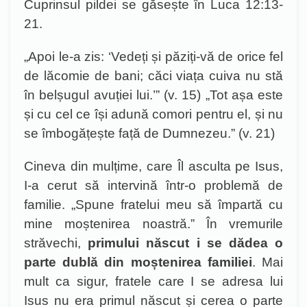
Cuprinsul pildei se găsește în Luca 12:13-
21.
„
Apoi le-a zis: ‘Vedeți și păziți-vă de orice fel
de lăcomie de bani; căci viața cuiva nu stă
în belșugul avuției lui.’” (v. 15) „Tot așa este
și cu cel ce își adună comori pentru el, și nu
se îmbogățește față de Dumnezeu.” (v. 21)
Cineva din mulțime, care Îl asculta pe Isus,
I-a cerut să intervină într-o problemă de
familie. „Spune fratelui meu să împartă cu
mine moștenirea noastră.” În vremurile
străvechi,
primului născut i se dădea o
parte dublă din moștenirea familiei
. Mai
mult ca sigur, fratele care I se adresa lui
Isus nu era primul născut și cerea o parte