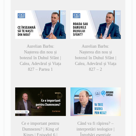
Aurelian Barbu:
Aurelian Barbu:
Nașterea din nou și
Nașterea din nou și
botezul în Duhul Sfânt |
botezul în Duhul Sfânt |
Calea, Adevărul și Viața
Calea, Adevărul și Viața
827 – Partea 1
827 – 2
Ce e important pentru
Când va fi răpirea? –
Dumnezeu? | King of
interpretări teologice |
Kings | Episodul 6 |
Întrebări esențiale