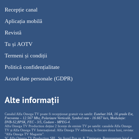
Recepție canal
Aplicația mobilă
Revistă
Tu și AOTV
Termeni și condiții
Politică confidențialitate
Acord date personale (GDPR)
Alte informații
Canalul Alfa Omega TV poate fi recepționat gratuit via satelit:
Eutelsat 16A, 16 grade Est,
Frecventa – 12.567 Mhz, Polarizare
Vertica
lă, Symbol rate - 16.667 ks/s, Modulație:
DVB-S2,8PSK, FEC - 3/5, Codare - MPEG-4
.
Alfa Omega TV Production deține 2 licențe de emisie TV pe satelit: canalele Alfa Omega
TV și Alfa Omega TV Internațional. Alfa Omega TV editeaza, la fiecare doua luni, revista:
"Alfa Omega TV Magazin".
SC Alfa Omega TV Production SRL, Str Aurel Pop nr. 8, Timisoara. Reprezentant legal și