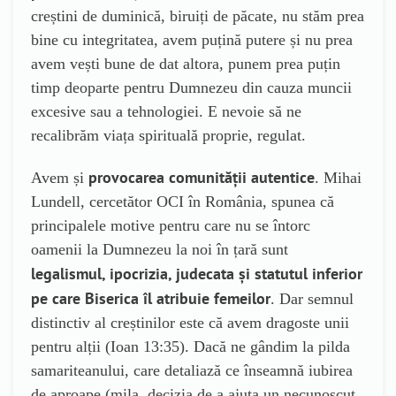
creștini de duminică, biruiți de păcate, nu stăm prea
bine cu integritatea, avem puțină putere și nu prea
avem vești bune de dat altora, punem prea puțin
timp deoparte pentru Dumnezeu din cauza muncii
excesive sau a tehnologiei. E nevoie să ne
recalibrăm viața spirituală proprie, regulat.
provocarea comunității autentice
Avem și
. Mihai
Lundell, cercetător OCI în România, spunea că
principalele motive pentru care nu se întorc
oamenii la Dumnezeu la noi în țară sunt
legalismul, ipocrizia, judecata și statutul inferior
pe care Biserica îl atribuie femeilor
. Dar semnul
distinctiv al creștinilor este că avem dragoste unii
pentru alții (Ioan 13:35). Dacă ne gândim la pilda
samariteanului, care detaliază ce înseamnă iubirea
de aproape (mila, decizia de a ajuta un necunoscut