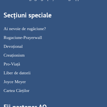
Secțiuni speciale
Ai nevoie de rugăciune?
Rugaciune-Prayerwall
Devoțional
Creaționism
Pro-Viață
Liber de datorii
Joyce Meyer
Cartea Cărților
Fii partener AO