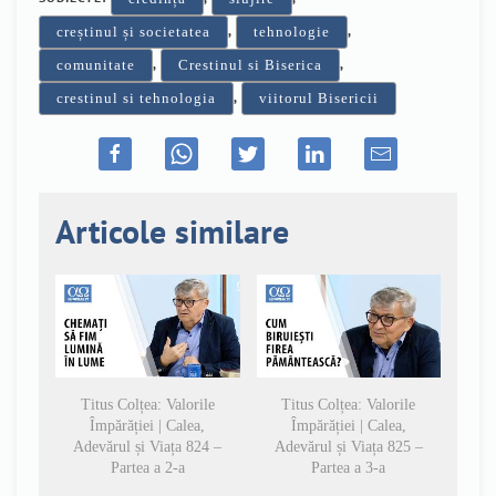
,
,
creștinul și societatea
tehnologie
,
,
comunitate
Crestinul si Biserica
,
crestinul si tehnologia
viitorul Bisericii
Articole similare
Titus Colțea: Valorile
Titus Colțea: Valorile
Împărăției | Calea,
Împărăției | Calea,
Adevărul și Viața 824 –
Adevărul și Viața 825 –
Partea a 2-a
Partea a 3-a