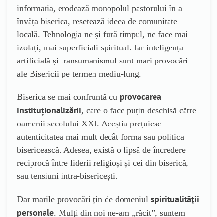
informația, erodează monopolul pastorului în a
învăța biserica, resetează ideea de comunitate
locală. Tehnologia ne și fură timpul, ne face mai
izolați, mai superficiali spiritual. Iar inteligența
artificială și transumanismul sunt mari provocări
ale Bisericii pe termen mediu-lung.
provocarea
Biserica se mai confruntă cu
instituționalizării
, care o face puțin deschisă către
oamenii secolului XXI. Aceștia prețuiesc
autenticitatea mai mult decât forma sau politica
bisericească. Adesea, există o lipsă de încredere
reciprocă între liderii religioși și cei din biserică,
sau tensiuni intra-bisericești.
spiritualității
Dar marile provocări țin de domeniul
personale
. Mulți din noi ne-am „răcit”, suntem