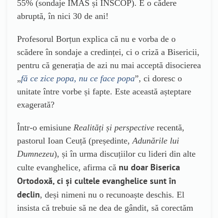
55% (sondaje IMAS și INSCOP). E o cădere
abruptă, în nici 30 de ani!
Profesorul Borțun explica că nu e vorba de o
scădere în sondaje a credinței, ci o criză a Bisericii,
pentru că generația de azi nu mai acceptă disocierea
„
fă ce zice popa, nu ce face popa
”, ci doresc o
unitate între vorbe și fapte. Este această așteptare
exagerată?
Într-o emisiune
Realități și perspective
recentă,
pastorul Ioan Ceuță (președinte,
Adunările lui
Dumnezeu
), și în urma discuțiilor cu lideri din alte
nu doar Biserica
culte evanghelice, afirma că
Ortodoxă, ci și cultele evanghelice sunt în
declin
, deși nimeni nu o recunoaște deschis. El
insista că trebuie să ne dea de gândit, să corectăm