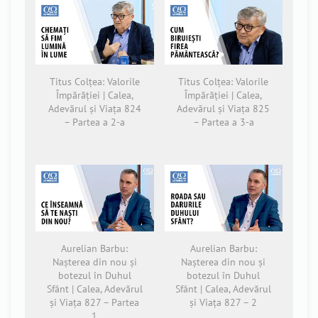
Titus Colțea: Valorile
Titus Colțea: Valorile
Împărăției | Calea,
Împărăției | Calea,
Adevărul și Viața 824
Adevărul și Viața 825
– Partea a 2-a
– Partea a 3-a
Aurelian Barbu:
Aurelian Barbu:
Nașterea din nou și
Nașterea din nou și
botezul în Duhul
botezul în Duhul
Sfânt | Calea, Adevărul
Sfânt | Calea, Adevărul
și Viața 827 – Partea
și Viața 827 – 2
1