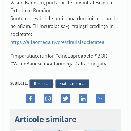
Vasile Bănescu, purtător de cuvânt al Bisericii
Ortodoxe Române.
Suntem creștini de luni până duminică, oriunde
ne aflăm. Fii încurajat să-ți trăiești credința în
societate:
https://alfaomega.tv/crestinulsisocietatea
#imparatiacerurilor #cineEaproapele #BOR
#VasileBanescu #alfaomega #alfaomegatv
SUBIECTE:
Biserica
,
viata crestina
Articole similare