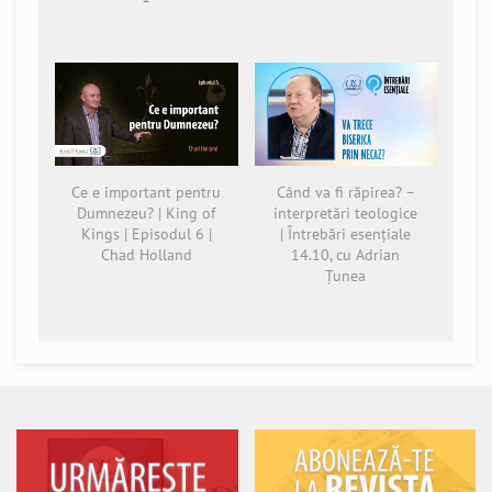
Ce e important pentru
Când va fi răpirea? –
Dumnezeu? | King of
interpretări teologice
Kings | Episodul 6 |
| Întrebări esențiale
Chad Holland
14.10, cu Adrian
Țunea