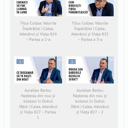
Titus Colțea: Valorile
Titus Colțea: Valorile
Împărăției | Calea,
Împărăției | Calea,
Adevărul și Viața 824
Adevărul și Viața 825
– Partea a 2-a
– Partea a 3-a
Aurelian Barbu:
Aurelian Barbu:
Nașterea din nou și
Nașterea din nou și
botezul în Duhul
botezul în Duhul
Sfânt | Calea, Adevărul
Sfânt | Calea, Adevărul
și Viața 827 – Partea
și Viața 827 – 2
1