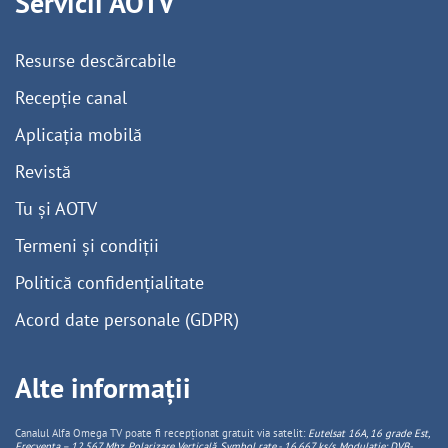
Servicii AOTV
Resurse descărcabile
Recepție canal
Aplicația mobilă
Revistă
Tu și AOTV
Termeni și condiții
Politică confidențialitate
Acord date personale (GDPR)
Alte informații
Canalul Alfa Omega TV poate fi recepționat gratuit via satelit:
Eutelsat 16A, 16 grade Est,
Frecventa – 12.567 Mhz, Polarizare
Vertica
lă, Symbol rate - 16.667 ks/s, Modulație: DVB-