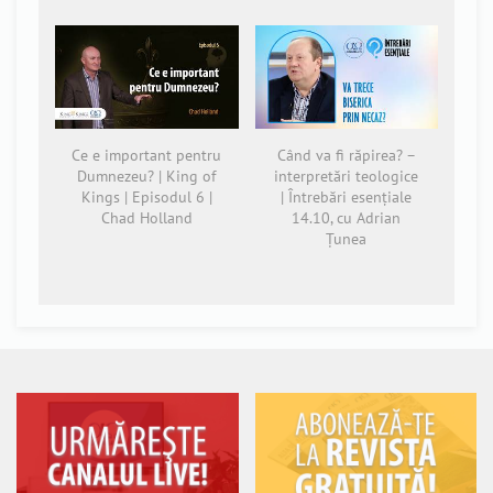
Ce e important pentru
Când va fi răpirea? –
Dumnezeu? | King of
interpretări teologice
Kings | Episodul 6 |
| Întrebări esențiale
Chad Holland
14.10, cu Adrian
Țunea