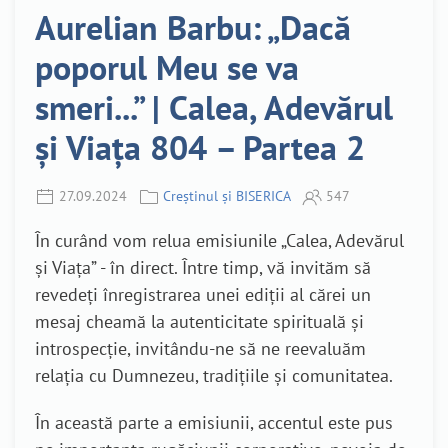
Aurelian Barbu: „Dacă
poporul Meu se va
smeri...” | Calea, Adevărul
și Viața 804 – Partea 2
27.09.2024
Creștinul și BISERICA
547
În curând vom relua emisiunile „Calea, Adevărul
și Viața” - în direct. Între timp, vă invităm să
revedeți înregistrarea unei ediții al cărei un
mesaj cheamă la autenticitate spirituală și
introspecție, invitându-ne să ne reevaluăm
relația cu Dumnezeu, tradițiile și comunitatea.
În această parte a emisiunii, accentul este pus