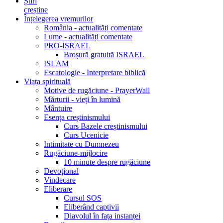
Știri
creștine
Înțelegerea vremurilor
România - actualități comentate
Lume - actualități comentate
PRO-ISRAEL
Broșură gratuită ISRAEL
ISLAM
Escatologie - Interpretare biblică
Viața spirituală
Motive de rugăciune - PrayerWall
Mărturii - vieți în lumină
Mântuire
Esența creștinismului
Curs Bazele creștinismului
Curs Ucenicie
Intimitate cu Dumnezeu
Rugăciune-mijlocire
10 minute despre rugăciune
Devoțional
Vindecare
Eliberare
Cursul SOS
Eliberând captivii
Diavolul în fața instanței