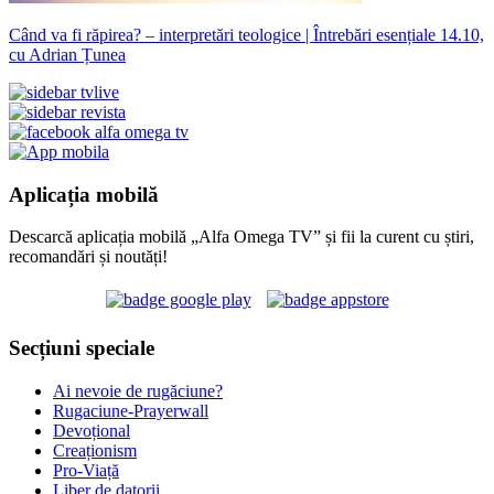
Când va fi răpirea? – interpretări teologice | Întrebări esențiale 14.10,
cu Adrian Țunea
Aplicația mobilă
Descarcă aplicația mobilă „Alfa Omega TV” și fii la curent cu știri,
recomandări și noutăți!
Secțiuni speciale
Ai nevoie de rugăciune?
Rugaciune-Prayerwall
Devoțional
Creaționism
Pro-Viață
Liber de datorii