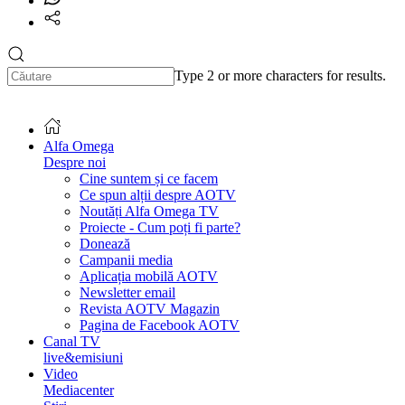
Type 2 or more characters for results.
Alfa Omega
Despre noi
Cine suntem și ce facem
Ce spun alții despre AOTV
Noutăți Alfa Omega TV
Proiecte - Cum poți fi parte?
Donează
Campanii media
Aplicația mobilă AOTV
Newsletter email
Revista AOTV Magazin
Pagina de Facebook AOTV
Canal TV
live&emisiuni
Video
Mediacenter