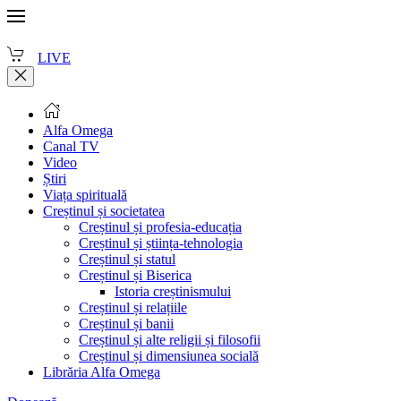
LIVE
Alfa Omega
Canal TV
Video
Știri
Viața spirituală
Creștinul și societatea
Creștinul și profesia-educația
Creștinul și știința-tehnologia
Creștinul și statul
Creștinul și Biserica
Istoria creștinismului
Creștinul și relațiile
Creștinul și banii
Creștinul și alte religii și filosofii
Creștinul și dimensiunea socială
Librăria Alfa Omega