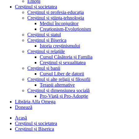
Emoții
Creștinul și societatea
Creștinul și profesia-educația
Creștinul și știința-tehnologia
Mediul înconjurător
Creaționism-Evoluționism
Creștinul și statul
Creștinul și Biserica
Istoria creștinismului
Creștinul și relațiile
Cursul Căsătoria și Familia
Creștinul și sexualitatea
Creștinul și banii
Cursul Liber de datorii
Creștinul și alte religii și filosofii
Terapii alternative
Creștinul și dimensiunea socială
Pro-Viață și Pro-Adopție
Librăria Alfa Omega
Donează
Acasă
Creștinul și societatea
Creștinul și Biserica