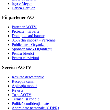
Joyce Meyer
Cartea Cărților
Fii partener AO
Partener AOTV
Proiecte - fii parte
Donații - card bancar
3,5% din impozit - Persoane
Publicitate - Organizații
Sponsorizare - Organizații
Pentru biserici
Pentru televiziuni
Servicii AOTV
Resurse descărcabile
Recepție canal
Aplicația mobilă
Revistă
Tu și AOTV
Termeni și condiții
Politică confidențialitate
Acord date personale (GDPR)