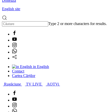
Donează
English site
Type 2 or more characters for results.
in English
Contact
Cartea Cărților
Rugăciune
TV LIVE
AOTVi