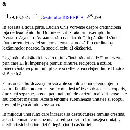
a
29.10.2025
Creștinul și BISERICA
399
În această a doua parte, Lucian Chiș vorbește despre credincioșia
față de legământul lui Dumnezeu, ilustrată prin exemplul lui
Avraam. Așa cum Avraam a rămas statornic în legământul său cu
Dumnezeu, tot astfel suntem chemați și noi să fim credincioși
legămintelor noastre, în special celui al căsătoriei.
Legământul căsătoriei este o unire sfântă, rânduită de Dumnezeu,
prin care El își împlinește planul: sfințirea reciprocă a soților,
binecuvântarea prin multiplicare și reflectarea relației dintre Hristos
și Biserică.
Emisiunea abordează și provocările subtile ale independenței în
cadrul familiei moderne – soți care, deși trăiesc sub același acoperiș,
duc vieți separate, preocupați mai mult de carieră, realizări personale
sau confort material. Aceste tendințe subminează unitatea și scopul
divin al legământului căsătoriei.
În mijlocul unei lumi care încearcă să destructureze familia creștină,
această emisiune ne cheamă să redescoperim frumusețea unității,
credincioșiei și sfințeniei în legământul căsătoriei.