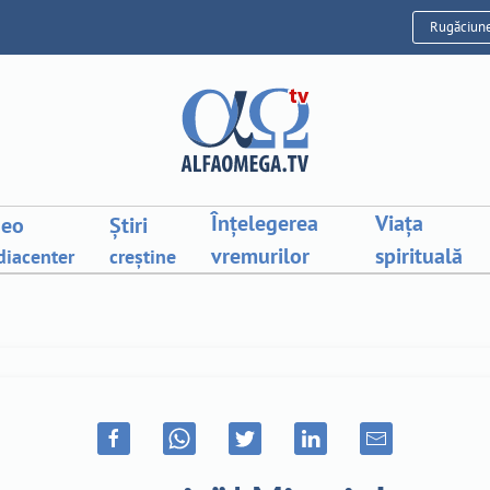
Rugăciun
Înțelegerea
Viața
deo
Știri
vremurilor
spirituală
iacenter
creștine