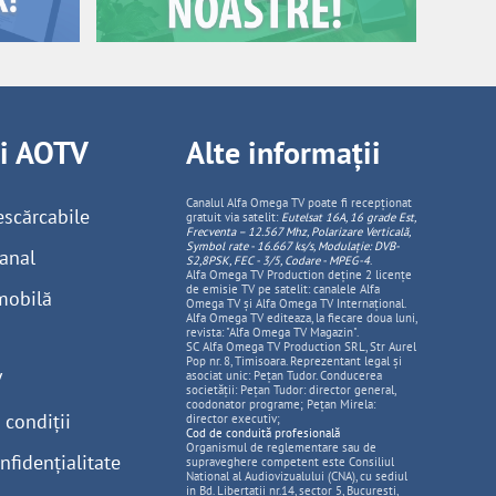
ii AOTV
Alte informații
Canalul Alfa Omega TV poate fi recepționat
escărcabile
gratuit via satelit:
Eutelsat 16A, 16 grade Est,
Frecventa – 12.567 Mhz, Polarizare
Vertica
lă,
Symbol rate - 16.667 ks/s, Modulație: DVB-
anal
S2,8PSK, FEC - 3/5, Codare - MPEG-4
.
Alfa Omega TV Production deține 2 licențe
de emisie TV pe satelit: canalele Alfa
mobilă
Omega TV și Alfa Omega TV Internațional.
Alfa Omega TV editeaza, la fiecare doua luni,
revista: "Alfa Omega TV Magazin".
SC Alfa Omega TV Production SRL, Str Aurel
Pop nr. 8, Timisoara. Reprezentant legal și
V
asociat unic: Pețan Tudor. Conducerea
societății: Pețan Tudor: director general,
coodonator programe; Pețan Mirela:
 condiții
director executiv;
Cod de conduită profesională
Organismul de reglementare sau de
nfidențialitate
supraveghere competent este Consiliul
National al Audiovizualului (CNA), cu sediul
in Bd. Libertatii nr.14, sector 5, Bucuresti,