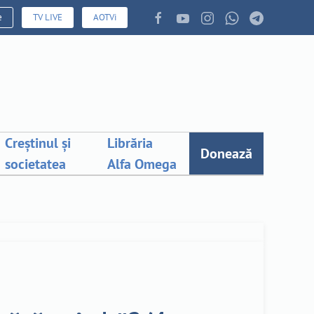
e
TV LIVE
AOTVi
Creștinul și
Librăria
Donează
societatea
Alfa Omega