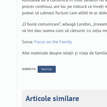
proces continuu, are loc pe măsură ce înveți ma
puteai să calmezi furtuni care altfel te-ar dobo
„O bună comunicare”, adaugă London, „înseamn
să îmi dau seama cum să cămunic cu soția mea,
Sursa:
Focus on the Family
Alte materiale despre relații și viața de famili
SUBIECTE:
familie
Articole similare