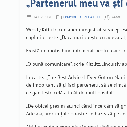
„Partenerul meu va ști 
04.02.2020
Creștinul și RELAȚIILE
2488
Wendy Kittlitz, consilier înregistrat și vicepr
cuplurilor este: „Dacă mă iubește cu adevărat, v
Există un motiv bine întemeiat pentru care ce
„O bună comunicare”, scrie Kittlitz, „inclusiv a
În cartea „The Best Advice I Ever Got on Marri
de important să-ți faci partenerul să se simtă
ce gândește celălalt cât de mult posibil”.
„De obicei greșim atunci când încercăm să ghi
Adesea, prezumțiile noastre se bazează pe cee
Abilitatea de a comunica în mod sănătos nu e 