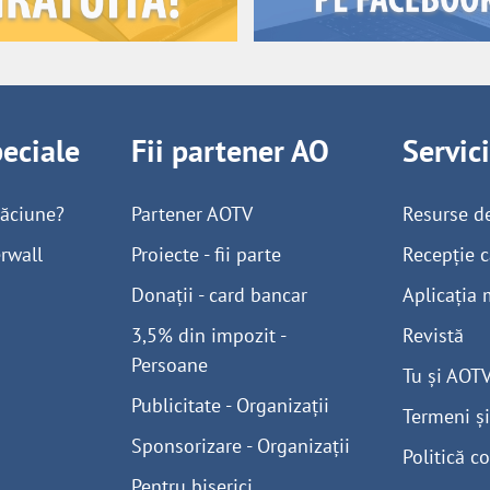
peciale
Fii partener AO
Servic
găciune?
Partener AOTV
Resurse d
rwall
Proiecte - fii parte
Recepție c
Donații - card bancar
Aplicația 
3,5% din impozit -
Revistă
Persoane
Tu și AOT
Publicitate - Organizații
Termeni și
Sponsorizare - Organizații
Politică co
Pentru biserici