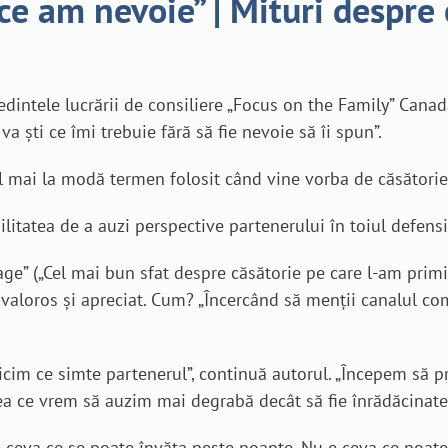
ce am nevoie” | Mituri despre 
eședintele lucrării de consiliere „Focus on the Family” Can
a ști ce îmi trebuie fără să fie nevoie să îi spun”.
l mai la modă termen folosit când vine vorba de căsătorie
bilitatea de a auzi perspective partenerului în toiul defensi
age” („Cel mai bun sfat despre căsătorie pe care l-am primit
 valoros și apreciat. Cum? „Încercând să menții canalul com
cim ce simte partenerul”, continuă autorul. „Începem să p
a ce vrem să auzim mai degrabă decât să fie înrădăcinate î
ceva ce se poate învăța peste noapte. Nu e ceva ce poate f