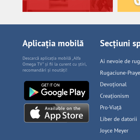
Aplicația mobilă
Secțiuni s
Descarcă aplicația mobilă „Alfa
Ai nevoie de ru
Omega TV” și fii la curent cu știri,
recomandări și noutăți!
Rugaciune-Praye
Devoțional
Creaționism
Pro-Viață
Liber de datorii
Joyce Meyer