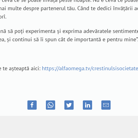
i multe despre partenerul tău. Când te dedici învățării aces
rî.
ă să poți experimenta și exprima adevăratele sentimente,
 și continui să îi spun cât de importantă e pentru mine”
e te așteaptă aici:
https://alfaomega.tv/crestinulsisocietate