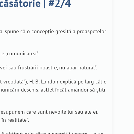
căsătorie | #2/4
ada, spune că o concepție greșită a proaspetelor
 e „comunicarea”.
vei sau frustrării noastre, nu apar natural”.
 vreodată”), H. B. London explică pe larg cât e
unicării deschis, astfel încât amândoi să știți
resupunem care sunt nevoile lui sau ale ei.
n realitate”.
i obținut prin câteva exerciții ușoare – e un