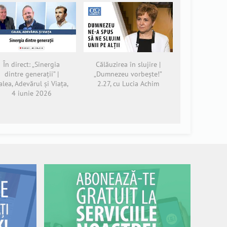
În direct: „Sinergia
Călăuzirea în slujire |
dintre generații” |
„Dumnezeu vorbește!”
alea, Adevărul și Viața,
2.27, cu Lucia Achim
4 iunie 2026