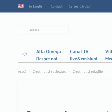
in English
Contact
Cartea Cărților
Type 2 or more characters for
results.
Alfa Omega
Canal TV
Vi
Despre noi
live&emisiuni
Med
Acasă
Creștinul și societatea
Creștinul și relațiile