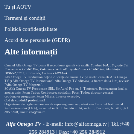
Tu și AOTV
Termeni și condiții
Politică confidențialitate
Acord date personale (GDPR)
Alte informații
Canalul Alfa Omega TV poate fi recepționat gratuit via satelit:
Eutelsat 16A, 16 grade Est,
Frecventa – 12.567 Mhz, Polarizare
Vertica
lă, Symbol rate - 16.667 ks/s, Modulație:
DVB-S2,8PSK, FEC - 3/5, Codare - MPEG-4
.
Alfa Omega TV Production deține 2 licențe de emisie TV pe satelit: canalele Alfa Omega
TV și Alfa Omega TV Internațional. Alfa Omega TV editeaza, la fiecare doua luni, revista:
"Alfa Omega TV Magazin".
SC Alfa Omega TV Production SRL, Str Aurel Pop nr. 8, Timisoara. Reprezentant legal și
asociat unic: Pețan Tudor. Conducerea societății: Pețan Tudor: director general,
coodonator programe; Pețan Mirela: director executiv;
Cod de conduită profesională
Organismul de reglementare sau de supraveghere competent este Consiliul National al
Audiovizualului (CNA), cu sediul in Bd. Libertatii nr.14, sector 5, Bucuresti, tel: 40 (0)21
305 5350, email:
cna@cna.ro
Alfa Omega TV
-
E-mail:
info@alfaomega.tv
|
Tel.:+40
256 284913
|
Fax:+40 256 284912