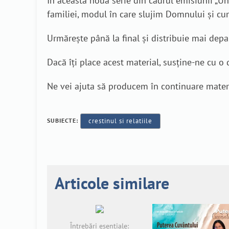
În această nouă serie din cadrul emisiunii „Un d
familiei, modul în care slujim Domnului și cu
Urmărește până la final și distribuie mai depa
Dacă îți place acest material, susține-ne cu o 
Ne vei ajuta să producem în continuare mater
SUBIECTE:
crestinul si relatiile
Articole similare
Întrebări esențiale: