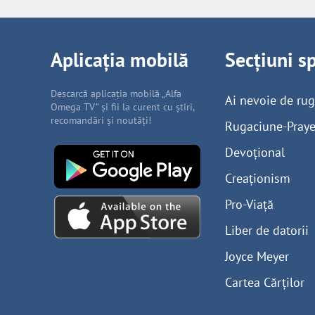
Aplicația mobilă
Secțiuni s
Descarcă aplicația mobilă „Alfa
Ai nevoie de ru
Omega TV” și fii la curent cu știri,
recomandări și noutăți!
Rugaciune-Praye
Devoțional
Creaționism
Pro-Viață
Liber de datorii
Joyce Meyer
Cartea Cărților