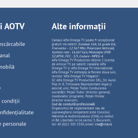
ii AOTV
Alte informații
Canalul Alfa Omega TV poate fi recepționat
escărcabile
gratuit via satelit:
Eutelsat 16A, 16 grade Est,
Frecventa – 12.567 Mhz, Polarizare
Vertica
lă,
Symbol rate - 16.667 ks/s, Modulație: DVB-
anal
S2,8PSK, FEC - 3/5, Codare - MPEG-4
.
Alfa Omega TV Production deține 2 licențe
de emisie TV pe satelit: canalele Alfa
mobilă
Omega TV și Alfa Omega TV Internațional.
Alfa Omega TV editeaza, la fiecare doua luni,
revista: "Alfa Omega TV Magazin".
SC Alfa Omega TV Production SRL, Str Aurel
Pop nr. 8, Timisoara. Reprezentant legal și
V
asociat unic: Pețan Tudor. Conducerea
societății: Pețan Tudor: director general,
coodonator programe; Pețan Mirela:
 condiții
director executiv;
Cod de conduită profesională
Organismul de reglementare sau de
nfidențialitate
supraveghere competent este Consiliul
National al Audiovizualului (CNA), cu sediul
in Bd. Libertatii nr.14, sector 5, Bucuresti,
e personale
tel: 40 (0)21 305 5350, email:
cna@cna.ro