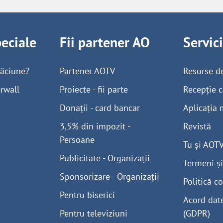
peciale
Fii partener AO
Servic
găciune?
Partener AOTV
Resurse d
rwall
Proiecte - fii parte
Recepție c
Donații - card bancar
Aplicația 
3,5% din impozit -
Revistă
Persoane
Tu și AOT
Publicitate - Organizații
Termeni și
Sponsorizare - Organizații
Politică co
Pentru biserici
Acord dat
Pentru televiziuni
(GDPR)