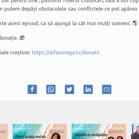
ar pentru tine”, pastorul Tiberiu Ciubotari, tată a doi copii
m putem depăși obstacolele sau conflictele ce pot apărea î
rte acest episod, ca să ajungă la cât mai mulți oameni. 🌎
donație. 🎁
iale creștine:
https://alfaomega.tv/donatii