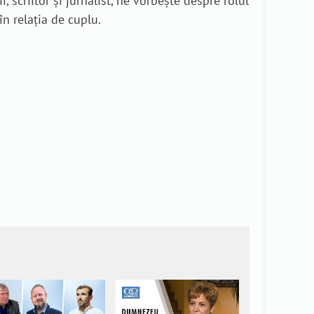
, scriitor şi jurnalist, ne vorbește despre rolul
n relația de cuplu.