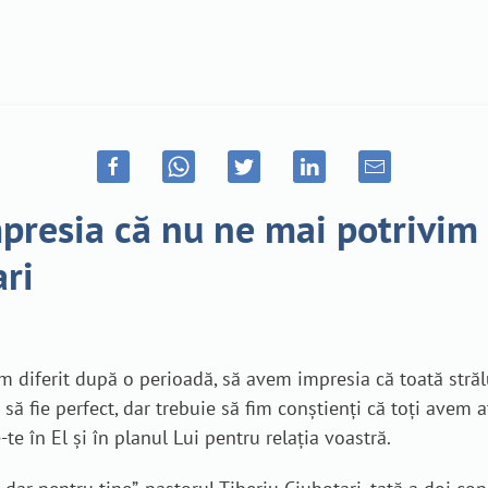
resia că nu ne mai potrivim 
ari
im diferit după o perioadă, să avem impresia că toată străl
 să fie perfect, dar trebuie să fim conștienți că toți avem a
te în El și în planul Lui pentru relația voastră.