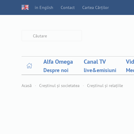
in English
Contact
Cartea Cărților
Type 2 or more characters for
results.
Alfa Omega
Canal TV
Vi
Despre noi
live&emisiuni
Med
Acasă
Creștinul și societatea
Creștinul și relațiile