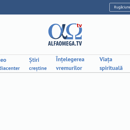
Rugăciun
Înțelegerea
Viața
deo
Știri
vremurilor
spirituală
iacenter
creștine