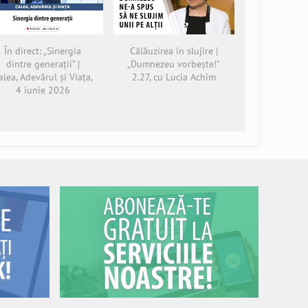
În direct: „Sinergia
Călăuzirea în slujire |
dintre generații” |
„Dumnezeu vorbește!”
alea, Adevărul și Viața,
2.27, cu Lucia Achim
4 iunie 2026