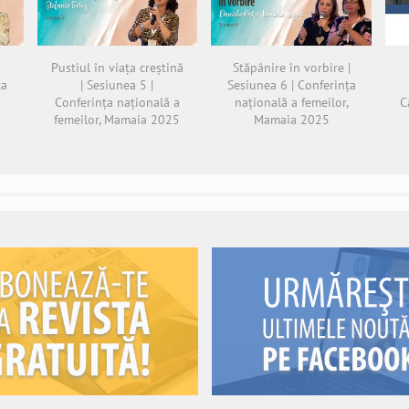
|
Pustiul în viața creștină
Stăpânire în vorbire |
ța
| Sesiunea 5 |
Sesiunea 6 | Conferința
,
Conferința națională a
națională a femeilor,
C
femeilor, Mamaia 2025
Mamaia 2025