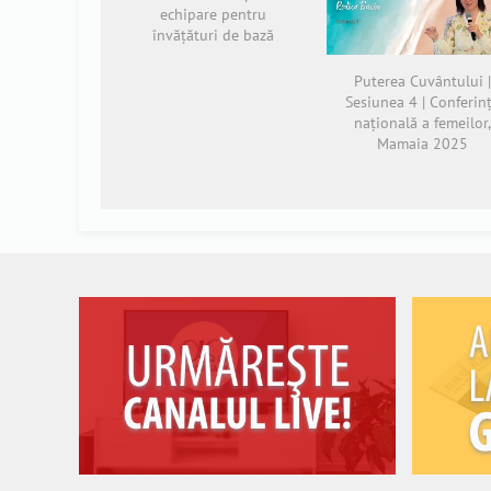
echipare pentru
învățături de bază
Puterea Cuvântului 
Sesiunea 4 | Conferin
națională a femeilor
Mamaia 2025