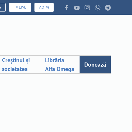
e
TV LIVE
AOTVi
Creștinul și
Librăria
Donează
societatea
Alfa Omega