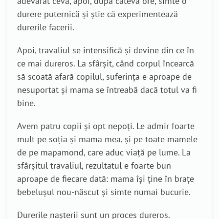
adevărat ceva, apoi, după câteva ore, simte o
durere puternică și știe că experimentează
durerile facerii.
Apoi, travaliul se intensifică și devine din ce în
ce mai dureros. La sfârșit, când corpul încearcă
să scoată afară copilul, suferința e aproape de
nesuportat și mama se întreabă dacă totul va fi
bine.
Avem patru copii și opt nepoți. Le admir foarte
mult pe soția și mama mea, și pe toate mamele
de pe mapamond, care aduc viață pe lume. La
sfârșitul travaliul, rezultatul e foarte bun
aproape de fiecare dată: mama își ține în brațe
bebelușul nou-născut și simte numai bucurie.
Durerile nașterii sunt un proces dureros.