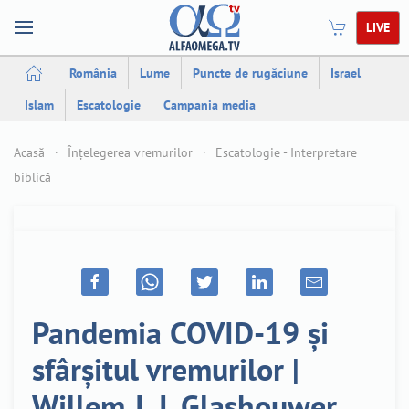
LIVE
România
Lume
Puncte de rugăciune
Israel
Islam
Escatologie
Campania media
Acasă
Înțelegerea vremurilor
Escatologie - Interpretare
biblică
Pandemia COVID-19 și
sfârșitul vremurilor |
Willem J. J. Glashouwer