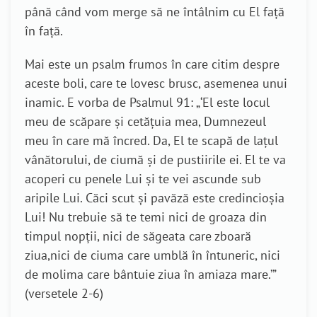
până când vom merge să ne întâlnim cu El față
în față.
Mai este un psalm frumos în care citim despre
aceste boli, care te lovesc brusc, asemenea unui
inamic. E vorba de Psalmul 91: „‘El este locul
meu de scăpare şi cetăţuia mea, Dumnezeul
meu în care mă încred. Da, El te scapă de laţul
vânătorului, de ciumă şi de pustiirile ei. El te va
acoperi cu penele Lui şi te vei ascunde sub
aripile Lui. Căci scut şi pavăză este credincioşia
Lui! Nu trebuie să te temi nici de groaza din
timpul nopţii, nici de săgeata care zboară
ziua,nici de ciuma care umblă în întuneric, nici
de molima care bântuie ziua în amiaza mare.’”
(versetele 2-6)