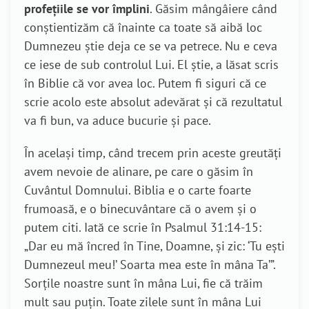
profețiile se vor împlini
. Găsim mângâiere când
conștientizăm că înainte ca toate să aibă loc
Dumnezeu știe deja ce se va petrece. Nu e ceva
ce iese de sub controlul Lui. El știe, a lăsat scris
în Biblie că vor avea loc. Putem fi siguri că ce
scrie acolo este absolut adevărat și că rezultatul
va fi bun, va aduce bucurie și pace.
În același timp, când trecem prin aceste greutăți
avem nevoie de alinare, pe care o găsim în
Cuvântul Domnului. Biblia e o carte foarte
frumoasă, e o binecuvântare că o avem și o
putem citi. Iată ce scrie în Psalmul 31:14-15:
„Dar eu mă încred în Tine, Doamne, şi zic: ‘Tu eşti
Dumnezeul meu!’ Soarta mea este în mâna Ta’”.
Sorțile noastre sunt în mâna Lui, fie că trăim
mult sau puțin. Toate zilele sunt în mâna Lui