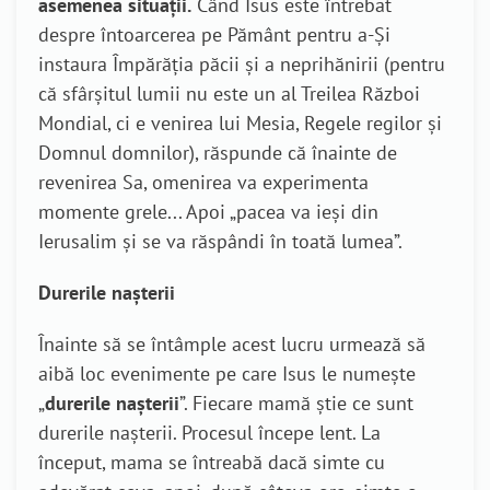
asemenea situații.
Când Isus este întrebat
despre întoarcerea pe Pământ pentru a-Și
instaura Împărăția păcii și a neprihănirii (pentru
că sfârșitul lumii nu este un al Treilea Război
Mondial, ci e venirea lui Mesia, Regele regilor și
Domnul domnilor), răspunde că înainte de
revenirea Sa, omenirea va experimenta
momente grele... Apoi „pacea va ieși din
Ierusalim și se va răspândi în toată lumea”.
Durerile nașterii
Înainte să se întâmple acest lucru urmează să
aibă loc evenimente pe care Isus le numește
„
durerile nașterii
”. Fiecare mamă știe ce sunt
durerile nașterii. Procesul începe lent. La
început, mama se întreabă dacă simte cu