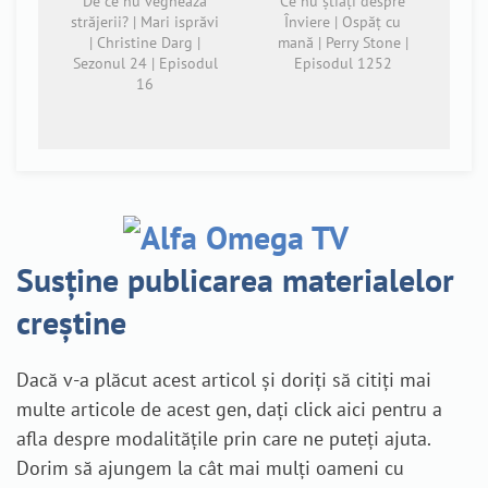
De ce nu veghează
Ce nu știați despre
străjerii? | Mari isprăvi
Înviere | Ospăț cu
| Christine Darg |
mană | Perry Stone |
Sezonul 24 | Episodul
Episodul 1252
16
Susține publicarea materialelor
creștine
Dacă v-a plăcut acest articol și doriți să citiți mai
multe articole de acest gen, dați click aici pentru a
afla despre modalitățile prin care ne puteți ajuta.
Dorim să ajungem la cât mai mulți oameni cu