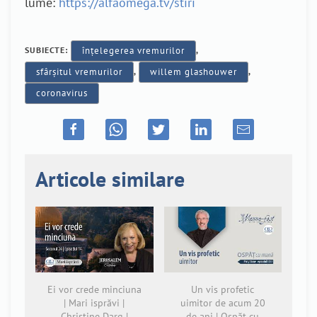
lume:
https://alfaomega.tv/stiri
SUBIECTE:
înțelegerea vremurilor
,
sfârșitul vremurilor
,
willem glashouwer
,
coronavirus
Articole similare
Ei vor crede minciuna
Un vis profetic
| Mari isprăvi |
uimitor de acum 20
Christine Darg |
de ani | Ospăț cu