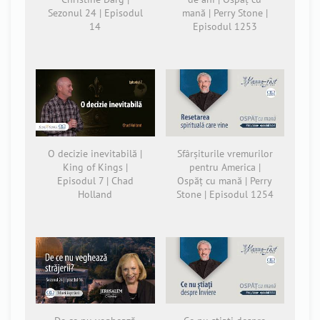
Sezonul 24 | Episodul
mană | Perry Stone |
14
Episodul 1253
O decizie inevitabilă |
Sfârșiturile vremurilor
King of Kings |
pentru America |
Episodul 7 | Chad
Ospăț cu mană | Perry
Holland
Stone | Episodul 1254