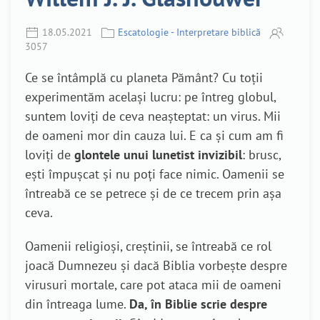
18.05.2021
Escatologie - Interpretare biblică
3057
Ce se întâmplă cu planeta Pământ? Cu toții
experimentăm același lucru: pe întreg globul,
suntem loviți de ceva neașteptat: un virus. Mii
de oameni mor din cauza lui. E ca și cum am fi
loviți de
glontele unui lunetist invizibil
: brusc,
ești împușcat și nu poți face nimic. Oamenii se
întreabă ce se petrece și de ce trecem prin așa
ceva.
Oamenii religioși, creștinii, se întreabă ce rol
joacă Dumnezeu și dacă Biblia vorbește despre
virusuri mortale, care pot ataca mii de oameni
din întreaga lume.
Da, în Biblie scrie despre