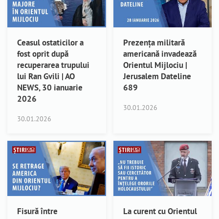
Ceasul ostaticilor a
Prezența militară
fost oprit după
americană invadează
recuperarea trupului
Orientul Mijlociu |
lui Ran Gvili | AO
Jerusalem Dateline
NEWS, 30 ianuarie
689
2026
30.01.2026
30.01.2026
Fisură între
La curent cu Orientul