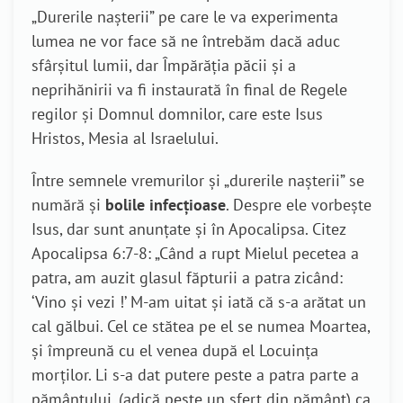
„Durerile nașterii” pe care le va experimenta
lumea ne vor face să ne întrebăm dacă aduc
sfârșitul lumii, dar Împărăția păcii și a
neprihănirii va fi instaurată în final de Regele
regilor și Domnul domnilor, care este Isus
Hristos, Mesia al Israelului.
Între semnele vremurilor și „durerile nașterii” se
numără și
bolile infecțioase
. Despre ele vorbește
Isus, dar sunt anunțate și în Apocalipsa. Citez
Apocalipsa 6:7-8: „Când a rupt Mielul pecetea a
patra, am auzit glasul făpturii a patra zicând:
‘Vino şi vezi !’ M-am uitat şi iată că s-a arătat un
cal gălbui. Cel ce stătea pe el se numea Moartea,
şi împreună cu el venea după el Locuinţa
morţilor. Li s-a dat putere peste a patra parte a
pământului, (adică peste un sfert din pământ) ca