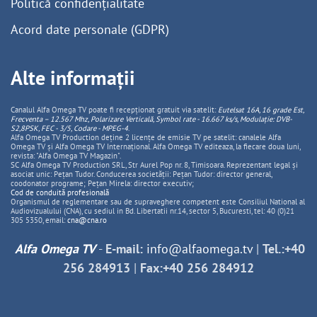
Politică confidențialitate
Acord date personale (GDPR)
Alte informații
Canalul Alfa Omega TV poate fi recepționat gratuit via satelit:
Eutelsat 16A, 16 grade Est,
Frecventa – 12.567 Mhz, Polarizare
Vertica
lă, Symbol rate - 16.667 ks/s, Modulație: DVB-
S2,8PSK, FEC - 3/5, Codare - MPEG-4
.
Alfa Omega TV Production deține 2 licențe de emisie TV pe satelit: canalele Alfa
Omega TV și Alfa Omega TV Internațional. Alfa Omega TV editeaza, la fiecare doua luni,
revista: "Alfa Omega TV Magazin".
SC Alfa Omega TV Production SRL, Str Aurel Pop nr. 8, Timisoara. Reprezentant legal și
asociat unic: Pețan Tudor. Conducerea societății: Pețan Tudor: director general,
coodonator programe; Pețan Mirela: director executiv;
Cod de conduită profesională
Organismul de reglementare sau de supraveghere competent este Consiliul National al
Audiovizualului (CNA), cu sediul in Bd. Libertatii nr.14, sector 5, Bucuresti, tel: 40 (0)21
305 5350, email:
cna@cna.ro
Alfa Omega TV
-
E-mail:
info@alfaomega.tv
|
Tel.:+40
256 284913
|
Fax:+40 256 284912