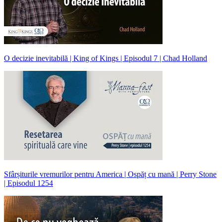
O decizie inevitabilă | King of Kings | Episodul 7 | Chad Holland
Sfârșiturile vremurilor pentru America | Ospăț cu mană | Perry Stone
| Episodul 1254