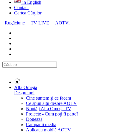
in English
Contact
Cartea Cărților
Rugăciune
TV LIVE
AOTVi
Alfa Omega
Despre noi
Cine suntem și ce facem
Ce spun alții despre AOTV
Noutăți Alfa Omega TV
Proiecte - Cum poți fi parte?
Donează
Campanii media
Aplicația mobilă AOTV