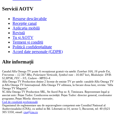
Servicii AOTV
Resurse descărcabile
Recepție canal
Aplicația mobilă
Revistă
Tu și AOTV
Termeni și condiții
Politică confidențialitate
Acord date personale (GDPR)
Alte informații
Canalul Alfa Omega TV poate fi recepționat gratuit via satelit:
Eutelsat 16A, 16 grade Est,
Frecventa – 12.567 Mhz, Polarizare
Vertica
lă, Symbol rate - 16.667 ks/s, Modulație: DVB-
S2,8PSK, FEC - 3/5, Codare - MPEG-4
.
Alfa Omega TV Production deține 2 licențe de emisie TV pe satelit: canalele Alfa Omega TV
și Alfa Omega TV Internațional. Alfa Omega TV editeaza, la fiecare doua luni, revista: "Alfa
Omega TV Magazin".
SC Alfa Omega TV Production SRL, Str Aurel Pop nr. 8, Timisoara. Reprezentant legal și
asociat unic: Pețan Tudor. Conducerea societății: Pețan Tudor: director general, coodonator
programe; Pețan Mirela: director executiv;
Cod de conduită profesională
Organismul de reglementare sau de supraveghere competent este Consiliul National al
Audiovizualului (CNA), cu sediul in Bd. Libertatii nr.14, sector 5, Bucuresti, tel: 40 (0)21
305 5350, email:
cna@cna.ro