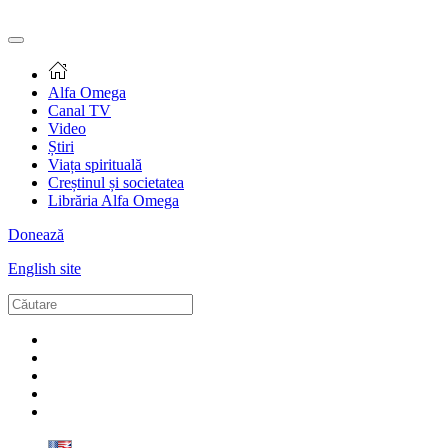
Alfa Omega
Canal TV
Video
Știri
Viața spirituală
Creștinul și societatea
Librăria Alfa Omega
Donează
English site