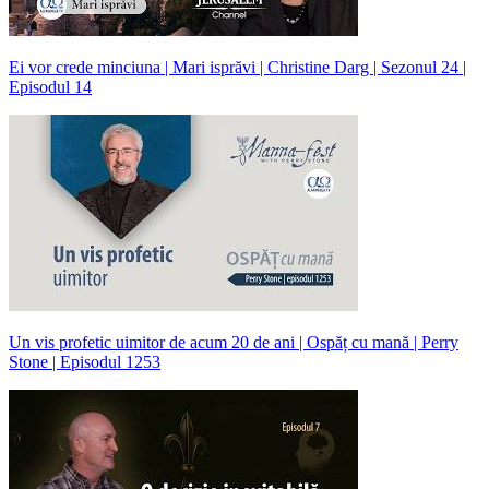
Ei vor crede minciuna | Mari isprăvi | Christine Darg | Sezonul 24 |
Episodul 14
Un vis profetic uimitor de acum 20 de ani | Ospăț cu mană | Perry
Stone | Episodul 1253