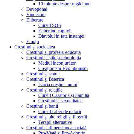
10 minute despre rugăciune
Devoțional
Vindecare
Eliberare
Cursul SOS
Eliberând captivii
Diavolul în fața instanței
Emoții
Creștinul și societatea
Creștinul și profesia-educația
Creștinul și știința-tehnologia
Mediul înconjurător
Creaționism-Evoluționism
Creștinul și statul
Creștinul și Biserica
Istoria creștinismului
Creștinul și relațiile
Cursul Căsătoria și Familia
Creștinul și sexualitatea
Creștinul și banii
Cursul Liber de datorii
Creștinul și alte religii și filosofii
Terapii alternative
Creștinul și dimensiunea socială
Pro-Viață și Pro-Adopție