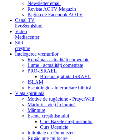
Newsletter email
Revista AOTV Magazin
Pagina de Facebook AOTV
Canal TV
live&emisiuni
Video
Mediacenter
Știri
creștine
Înțelegerea vremurilor
România - actualități comentate
Lume - actualități comentate
PRO-ISRAEL
Broșură gratuită ISRAEL
ISLAM
Escatologie - Interpretare biblică
Viața spirituală
Motive de rugăciune - PrayerWall
Mărturii - vieți în lumină
Mântuire
Esența creștinismului
Curs Bazele creștinismului
Curs Ucenicie
Intimitate cu Dumnezeu
Rugăciune-mijlocire