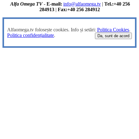
Alfa Omega TV
-
E-mail:
info@alfaomega.tv
|
Tel.:+40 256
284913
|
Fax:+40 256 284912
Alfaomega.tv folosește cookies. Info și setări:
Politica Cookies
.
Politica confidențialitate
.
Da, sunt de acord