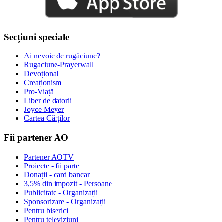
Secțiuni speciale
Ai nevoie de rugăciune?
Rugaciune-Prayerwall
Devoțional
Creaționism
Pro-Viață
Liber de datorii
Joyce Meyer
Cartea Cărților
Fii partener AO
Partener AOTV
Proiecte - fii parte
Donații - card bancar
3,5% din impozit - Persoane
Publicitate - Organizații
Sponsorizare - Organizații
Pentru biserici
Pentru televiziuni