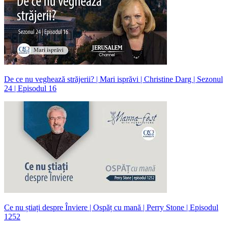
De ce nu veghează străjerii? | Mari isprăvi | Christine Darg | Sezonul
24 | Episodul 16
Ce nu știați despre Înviere | Ospăț cu mană | Perry Stone | Episodul
1252