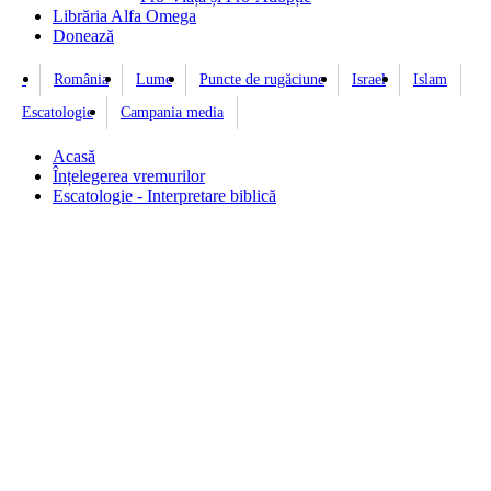
Librăria Alfa Omega
Donează
România
Lume
Puncte de rugăciune
Israel
Islam
Escatologie
Campania media
Acasă
Înțelegerea vremurilor
Escatologie - Interpretare biblică