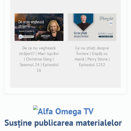
De ce nu veghează
Ce nu știați despre
străjerii? | Mari isprăvi
Înviere | Ospăț cu
| Christine Darg |
mană | Perry Stone |
Sezonul 24 | Episodul
Episodul 1252
16
Susține publicarea materialelor