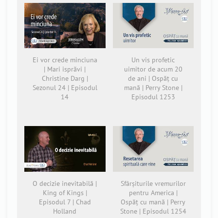
Ei vor crede minciuna
Un vis profetic
| Mari isprăvi |
uimitor de acum 20
Christine Darg |
de ani | Ospăț cu
Sezonul 24 | Episodul
mană | Perry Stone |
14
Episodul 1253
O decizie inevitabilă |
Sfârșiturile vremurilor
King of Kings |
pentru America |
Episodul 7 | Chad
Ospăț cu mană | Perry
Holland
Stone | Episodul 1254