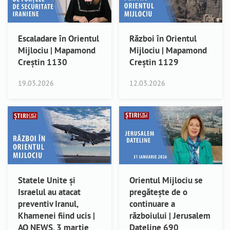
Escaladare în Orientul
Război în Orientul
Mijlociu | Mapamond
Mijlociu | Mapamond
Creștin 1130
Creștin 1129
19.03.2026
12.03.2026
Statele Unite și
Orientul Mijlociu se
Israelul au atacat
pregătește de o
preventiv Iranul,
continuare a
Khamenei fiind ucis |
războiului | Jerusalem
AO NEWS, 3 martie
Dateline 690