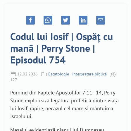
Codul lui Iosif | Ospăț cu
mană | Perry Stone |
Episodul 754
12.02.2026
Escatologie - Interpretare biblică
127
Pornind din Faptele Apostolilor 7:11–14, Perry
Stone explorează legătura profetică dintre viața
lui Iosif, răpire, necazul cel mare și mântuirea
Israelului.
Mesajul evidențiază planul lui Dumnezeu