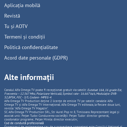
Aplicația mobilă
Revistă
Tu și AOTV
Termeni și condiții
Politică confidențialitate
Acord date personale (GDPR)
Alte informații
Canalul Alfa Omega TV poate fi recepționat gratuit via satelit:
Eutelsat 16A, 16 grade Est,
Frecventa – 12.567 Mhz, Polarizare
Vertica
lă, Symbol rate - 16.667 ks/s, Modulație: DVB-
S2,8PSK, FEC - 3/5, Codare - MPEG-4
.
Alfa Omega TV Production deține 2 licențe de emisie TV pe satelit: canalele Alfa
Omega TV și Alfa Omega TV Internațional. Alfa Omega TV editeaza, la fiecare doua luni,
revista: "Alfa Omega TV Magazin".
SC Alfa Omega TV Production SRL, Str Aurel Pop nr. 8, Timisoara. Reprezentant legal și
asociat unic: Pețan Tudor. Conducerea societății: Pețan Tudor: director general,
coodonator programe; Pețan Mirela: director executiv;
Cod de conduită profesională
Organismul de reglementare sau de supraveghere competent este Consiliul National al