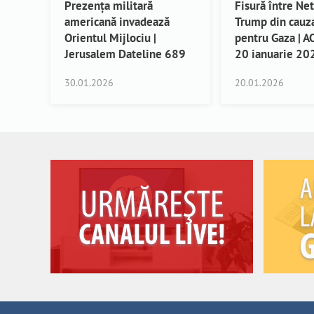
Prezența militară
Fisură între Ne
americană invadează
Trump din cauza
Orientul Mijlociu |
pentru Gaza | 
Jerusalem Dateline 689
20 ianuarie 20
30.01.2026
20.01.2026