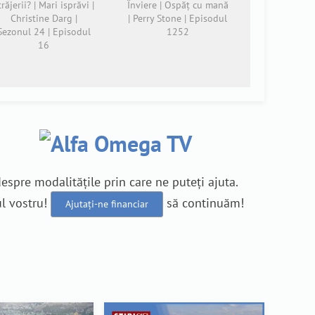
trăjerii? | Mari isprăvi |
Înviere | Ospăț cu mană
Christine Darg |
| Perry Stone | Episodul
Sezonul 24 | Episodul
1252
16
 despre modalitățile prin care ne puteți ajuta.
l vostru!
să continuăm!
Ajutați-ne financiar