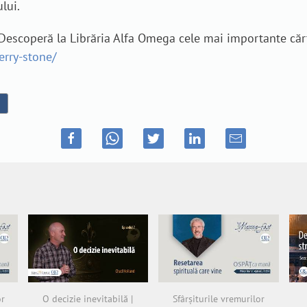
lui.
? Descoperă la Librăria Alfa Omega cele mai importante cărț
erry-stone/
or
O decizie inevitabilă |
Sfârșiturile vremurilor