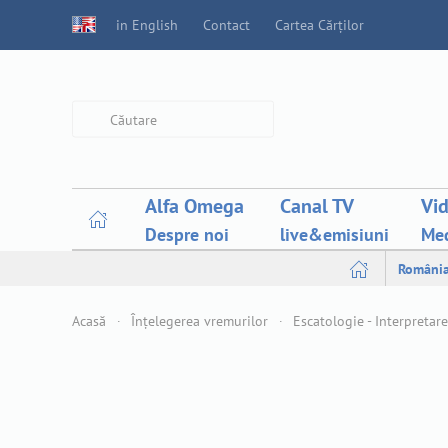
in English
Contact
Cartea Cărților
Type 2 or more characters for
results.
Alfa Omega
Canal TV
Vi
Despre noi
live&emisiuni
Med
Români
Acasă
Înțelegerea vremurilor
Escatologie - Interpretare