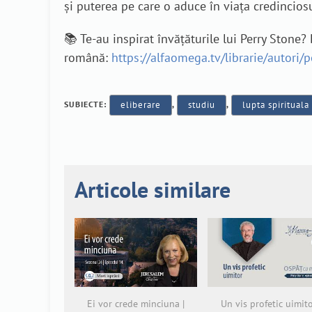
și puterea pe care o aduce în viața credinciosu
📚 Te-au inspirat învățăturile lui Perry Stone
română:
https://alfaomega.tv/librarie/autori/p
SUBIECTE:
eliberare
,
studiu
,
lupta spirituala
Articole similare
Ei vor crede minciuna |
Un vis profetic uimit