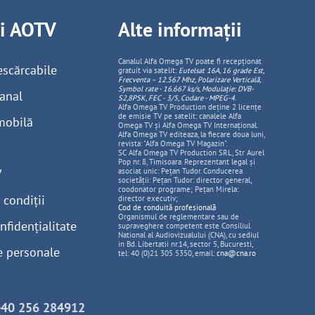
ii AOTV
Alte informații
Canalul Alfa Omega TV poate fi recepționat
escărcabile
gratuit via satelit:
Eutelsat 16A, 16 grade Est,
Frecventa – 12.567 Mhz, Polarizare
Vertica
lă,
Symbol rate - 16.667 ks/s, Modulație: DVB-
anal
S2,8PSK, FEC - 3/5, Codare - MPEG-4
.
Alfa Omega TV Production deține 2 licențe
de emisie TV pe satelit: canalele Alfa
mobilă
Omega TV și Alfa Omega TV Internațional.
Alfa Omega TV editeaza, la fiecare doua luni,
revista: "Alfa Omega TV Magazin".
SC Alfa Omega TV Production SRL, Str Aurel
Pop nr. 8, Timisoara. Reprezentant legal și
V
asociat unic: Pețan Tudor. Conducerea
societății: Pețan Tudor: director general,
coodonator programe; Pețan Mirela:
 condiții
director executiv;
Cod de conduită profesională
Organismul de reglementare sau de
nfidențialitate
supraveghere competent este Consiliul
National al Audiovizualului (CNA), cu sediul
in Bd. Libertatii nr.14, sector 5, Bucuresti,
e personale
tel: 40 (0)21 305 5350, email:
cna@cna.ro
+40 256 284912