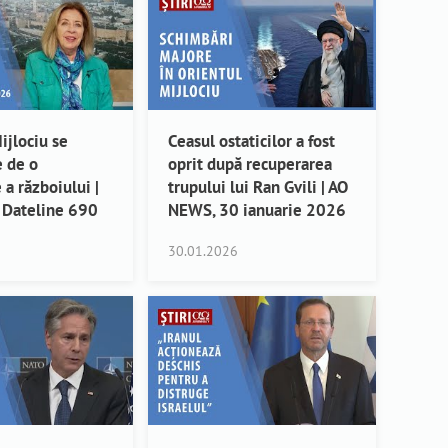
ijlociu se
Ceasul ostaticilor a fost
e de o
oprit după recuperarea
 a războiului |
trupului lui Ran Gvili | AO
 Dateline 690
NEWS, 30 ianuarie 2026
30.01.2026