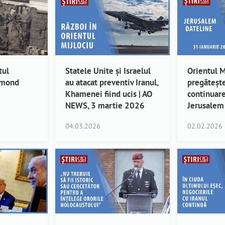
tul
Statele Unite și Israelul
Orientul M
amond
au atacat preventiv Iranul,
pregăteșt
Khamenei fiind ucis | AO
continuare
NEWS, 3 martie 2026
Jerusalem
04.03.2026
02.02.2026