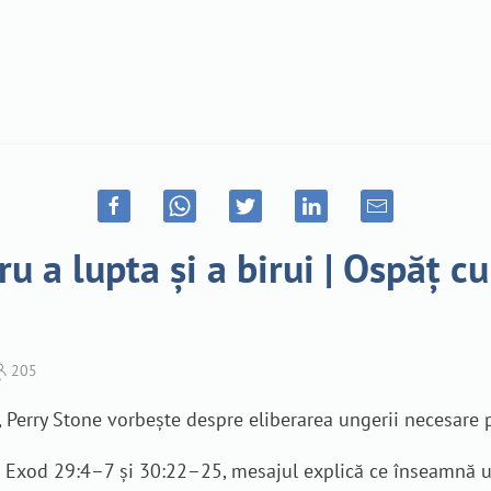
u a lupta și a birui | Ospăț c
205
t, Perry Stone vorbește despre eliberarea ungerii necesare p
n Exod 29:4–7 și 30:22–25, mesajul explică ce înseamnă ung