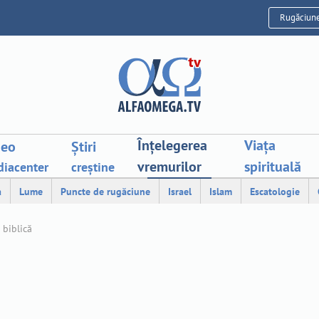
Rugăciun
Înțelegerea
Viața
deo
Știri
vremurilor
spirituală
iacenter
creștine
a
Lume
Puncte de rugăciune
Israel
Islam
Escatologie
 biblică