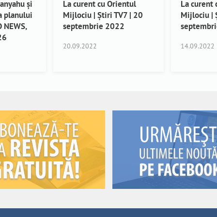
tanyahu și
La curent cu Orientul
La curent 
 planului
Mijlociu | Știri TV7 | 20
Mijlociu | 
AO NEWS,
septembrie 2022
septembr
26
20.09.2022
14.09.2022