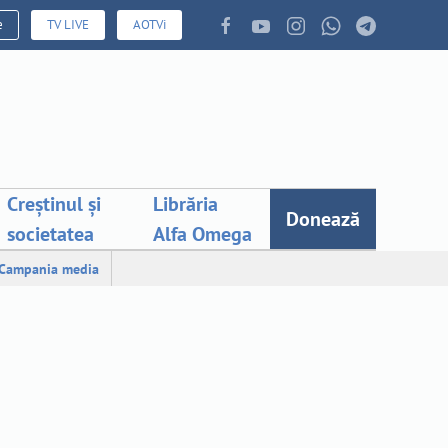
e
TV LIVE
AOTVi
Creștinul și
Librăria
Donează
societatea
Alfa Omega
Campania media