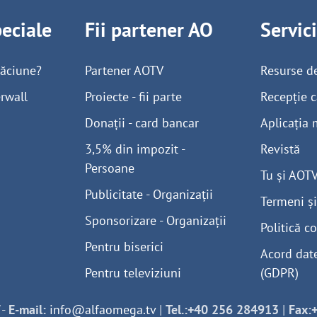
peciale
Fii partener AO
Servic
găciune?
Partener AOTV
Resurse d
rwall
Proiecte - fii parte
Recepție c
Donații - card bancar
Aplicația 
3,5% din impozit -
Revistă
Persoane
Tu și AOT
Publicitate - Organizații
Termeni și
Sponsorizare - Organizații
Politică co
Pentru biserici
Acord dat
Pentru televiziuni
(GDPR)
-
E-mail:
info@alfaomega.tv
|
Tel.:+40 256 284913
|
Fax: