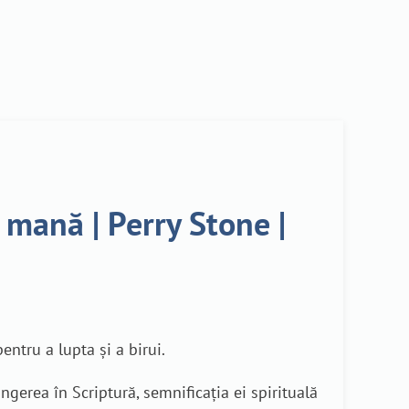
u mană | Perry Stone |
entru a lupta și a birui.
erea în Scriptură, semnificația ei spirituală