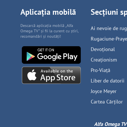
Aplicația mobilă
Secțiuni s
Descarcă aplicația mobilă „Alfa
Ai nevoie de ru
Omega TV” și fii la curent cu știri,
recomandări și noutăți!
Rugaciune-Praye
Devoțional
Creaționism
Pro-Viață
Liber de datorii
Joyce Meyer
Cartea Cărților
Alfa Omega TV