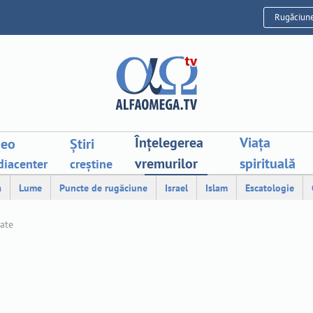
Rugăciun
Înțelegerea
Viața
deo
Știri
vremurilor
spirituală
iacenter
creștine
a
Lume
Puncte de rugăciune
Israel
Islam
Escatologie
tate