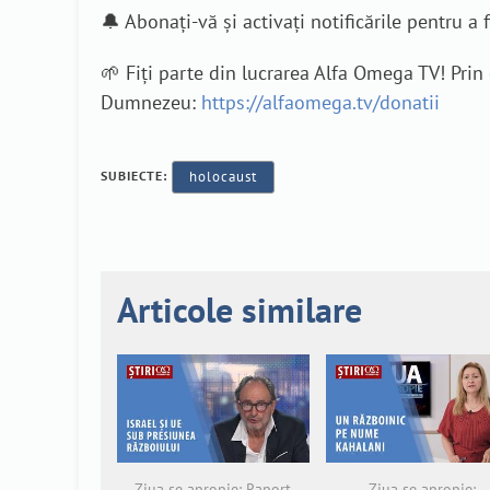
🔔 Abonați-vă și activați notificările pentru a fi
🌱 Fiți parte din lucrarea Alfa Omega TV! Pri
Dumnezeu:
https://alfaomega.tv/donatii
SUBIECTE:
holocaust
Articole similare
Ziua se apropie: Raport
Ziua se apropie: