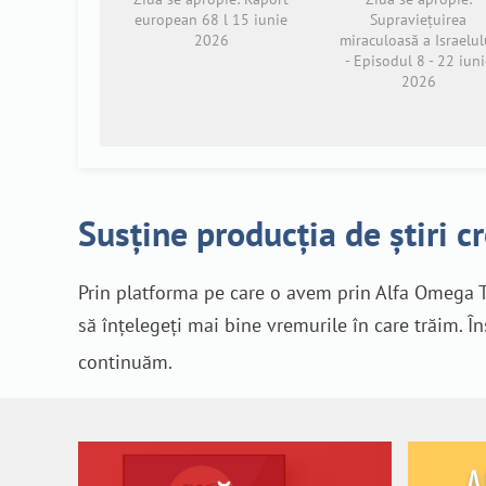
european 68 l 15 iunie
Supraviețuirea
2026
miraculoasă a Israelul
- Episodul 8 - 22 iuni
2026
Susține producția de știri c
Prin platforma pe care o avem prin Alfa Omega T
să înțelegeți mai bine vremurile în care trăim. Î
continuăm.