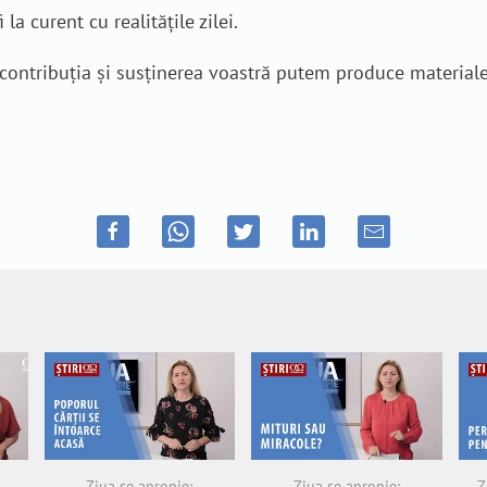
 la curent cu realitățile zilei.
n contribuția și susținerea voastră putem produce material
Ziua se apropie:
Ziua se apropie:
Z