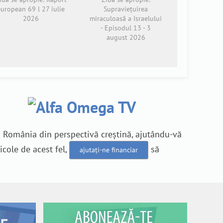
european 69 l 27 iulie
Supraviețuirea
2026
miraculoasă a Israelului
- Episodul 13 - 3
august 2026
n România din perspectivă creștină, ajutându-vă
icole de acest fel,
să
ajutați-ne financiar