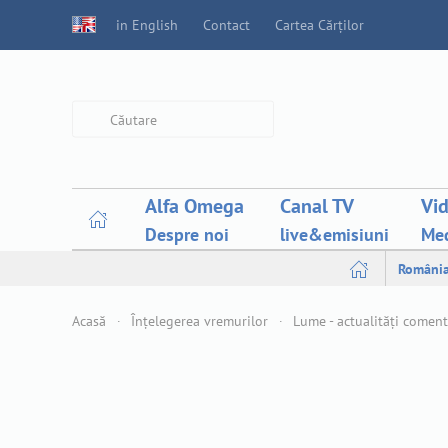
in English
Contact
Cartea Cărților
Type 2 or more characters for
results.
Alfa Omega
Canal TV
Vi
Despre noi
live&emisiuni
Med
Români
Acasă
Înțelegerea vremurilor
Lume - actualități comen