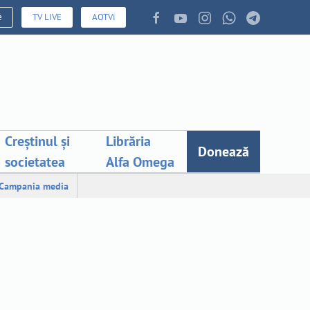
e
TV LIVE
AOTVi
Creștinul și
Librăria
Donează
societatea
Alfa Omega
Campania media