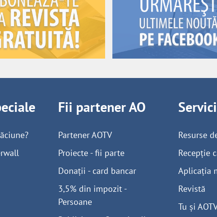
peciale
Fii partener AO
Servic
găciune?
Partener AOTV
Resurse d
rwall
Proiecte - fii parte
Recepție c
Donații - card bancar
Aplicația 
3,5% din impozit -
Revistă
Persoane
Tu și AOT