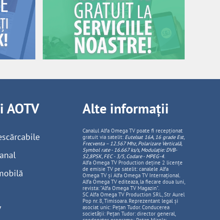
ii AOTV
Alte informații
Canalul Alfa Omega TV poate fi recepționat
escărcabile
gratuit via satelit:
Eutelsat 16A, 16 grade Est,
Frecventa – 12.567 Mhz, Polarizare
Vertica
lă,
Symbol rate - 16.667 ks/s, Modulație: DVB-
anal
S2,8PSK, FEC - 3/5, Codare - MPEG-4
.
Alfa Omega TV Production deține 2 licențe
de emisie TV pe satelit: canalele Alfa
mobilă
Omega TV și Alfa Omega TV Internațional.
Alfa Omega TV editeaza, la fiecare doua luni,
revista: "Alfa Omega TV Magazin".
SC Alfa Omega TV Production SRL, Str Aurel
Pop nr. 8, Timisoara. Reprezentant legal și
V
asociat unic: Pețan Tudor. Conducerea
societății: Pețan Tudor: director general,