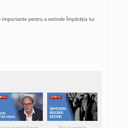
e importante pentru a extinde Împărăția lui
iua se apropie: Raport
Ziua se apropie: