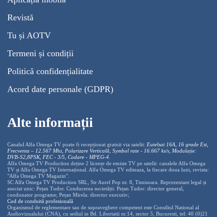
Revistă
Tu și AOTV
Termeni și condiții
Politică confidențialitate
Acord date personale (GDPR)
Alte informații
Canalul Alfa Omega TV poate fi recepționat gratuit via satelit:
Eutelsat 16A, 16 grade Est,
Frecventa – 12.567 Mhz, Polarizare
Vertica
lă, Symbol rate - 16.667 ks/s, Modulație:
DVB-S2,8PSK, FEC - 3/5, Codare - MPEG-4
.
Alfa Omega TV Production deține 2 licențe de emisie TV pe satelit: canalele Alfa Omega
TV și Alfa Omega TV Internațional. Alfa Omega TV editeaza, la fiecare doua luni, revista:
"Alfa Omega TV Magazin".
SC Alfa Omega TV Production SRL, Str Aurel Pop nr. 8, Timisoara. Reprezentant legal și
asociat unic: Pețan Tudor. Conducerea societății: Pețan Tudor: director general,
coodonator programe; Pețan Mirela: director executiv;
Cod de conduită profesională
Organismul de reglementare sau de supraveghere competent este Consiliul National al
Audiovizualului (CNA), cu sediul in Bd. Libertatii nr.14, sector 5, Bucuresti, tel: 40 (0)21