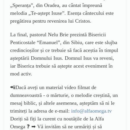
„Speranța”, din Oradea, au cântat împreună
melodia „Te-aștept Isuse”. Esența cântecului este
pregătirea pentru revenirea lui Cristos.
La final, pastorul Nelu Brie prezintă Bisericii
Penticostale “Emanuel”, din Sibiu, care este slujba
credincioșilor și ce trebuie să facă aceștia în timpul
așteptării Domnului Isus. Domnul Isus va reveni,
iar Biserica trebuie să aștepte acest eveniment în
mod activ.
📲Dacă aveți un material video filmat de
dumneavoastră - o mărturie, o melodie creștină, un
mesaj biblic, și altele asemenea, așteptăm să ni le
trimiteți la adresa de e-mail:
info@alfaomega.tv
Doriți să fiți la curent cu noutățile de la Alfa
Omega ❓ ➡ Vă invităm să ne urmăriți și să