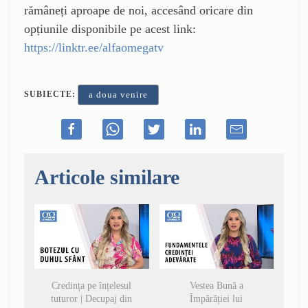
rămâneți aproape de noi, accesând oricare din
opțiunile disponibile pe acest link:
https://linktr.ee/alfaomegatv
SUBIECTE:
a doua venire
Articole similare
Credința pe înțelesul
Vestea Bună a
tuturor | Decupaj din
Împărăției lui