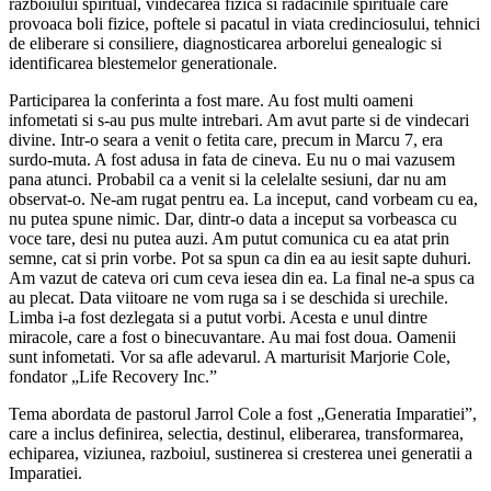
razboiului spiritual, vindecarea fizica si radacinile spirituale care
provoaca boli fizice, poftele si pacatul in viata credinciosului, tehnici
de eliberare si consiliere, diagnosticarea arborelui genealogic si
identificarea blestemelor generationale.
Participarea la conferinta a fost mare. Au fost multi oameni
infometati si s-au pus multe intrebari. Am avut parte si de vindecari
divine. Intr-o seara a venit o fetita care, precum in Marcu 7, era
surdo-muta. A fost adusa in fata de cineva. Eu nu o mai vazusem
pana atunci. Probabil ca a venit si la celelalte sesiuni, dar nu am
observat-o. Ne-am rugat pentru ea. La inceput, cand vorbeam cu ea,
nu putea spune nimic. Dar, dintr-o data a inceput sa vorbeasca cu
voce tare, desi nu putea auzi. Am putut comunica cu ea atat prin
semne, cat si prin vorbe. Pot sa spun ca din ea au iesit sapte duhuri.
Am vazut de cateva ori cum ceva iesea din ea. La final ne-a spus ca
au plecat. Data viitoare ne vom ruga sa i se deschida si urechile.
Limba i-a fost dezlegata si a putut vorbi. Acesta e unul dintre
miracole, care a fost o binecuvantare. Au mai fost doua. Oamenii
sunt infometati. Vor sa afle adevarul. A marturisit Marjorie Cole,
fondator „Life Recovery Inc.”
Tema abordata de pastorul Jarrol Cole a fost „Generatia Imparatiei”,
care a inclus definirea, selectia, destinul, eliberarea, transformarea,
echiparea, viziunea, razboiul, sustinerea si cresterea unei generatii a
Imparatiei.