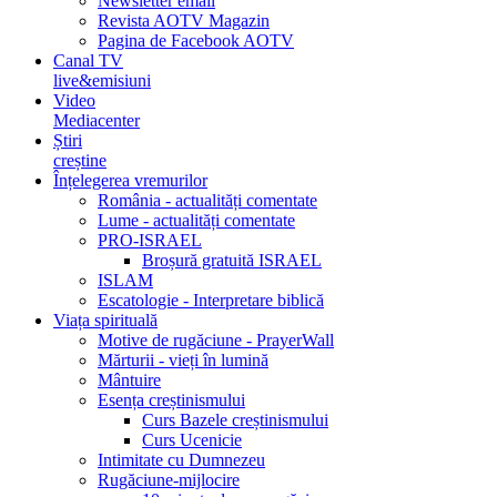
Newsletter email
Revista AOTV Magazin
Pagina de Facebook AOTV
Canal TV
live&emisiuni
Video
Mediacenter
Știri
creștine
Înțelegerea vremurilor
România - actualități comentate
Lume - actualități comentate
PRO-ISRAEL
Broșură gratuită ISRAEL
ISLAM
Escatologie - Interpretare biblică
Viața spirituală
Motive de rugăciune - PrayerWall
Mărturii - vieți în lumină
Mântuire
Esența creștinismului
Curs Bazele creștinismului
Curs Ucenicie
Intimitate cu Dumnezeu
Rugăciune-mijlocire