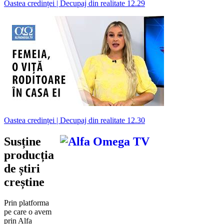
Oastea credinței | Decupaj din realitate 12.29
Oastea credinței | Decupaj din realitate 12.30
Susține
producția
de știri
creștine
Prin platforma
pe care o avem
prin Alfa