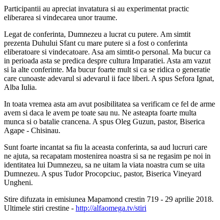
Participantii au apreciat invatatura si au experimentat practic
eliberarea si vindecarea unor traume.
Legat de conferinta, Dumnezeu a lucrat cu putere. Am simtit
prezenta Duhului Sfant cu mare putere si a fost o conferinta
eliberatoare si vindecatoare. Asa am simtit-o personal. Ma bucur ca
in perioada asta se predica despre cultura Imparatiei. Asta am vazut
si la alte conferinte. Ma bucur foarte mult si ca se ridica o generatie
care cunoaste adevarul si adevarul ii face liberi. A spus Sefora Ignat,
Alba Iulia.
In toata vremea asta am avut posibilitatea sa verificam ce fel de arme
avem si daca le avem pe toate sau nu. Ne asteapta foarte multa
munca si o batalie crancena. A spus Oleg Guzun, pastor, Biserica
Agape - Chisinau.
Sunt foarte incantat sa fiu la aceasta conferinta, sa aud lucruri care
ne ajuta, sa recapatam mostenirea noastra si sa ne regasim pe noi in
identitatea lui Dumnezeu, sa ne uitam la viata noastra cum se uita
Dumnezeu. A spus Tudor Procopciuc, pastor, Biserica Vineyard
Ungheni.
Stire difuzata in emisiunea Mapamond crestin 719 - 29 aprilie 2018.
Ultimele stiri crestine -
http://alfaomega.tv/stiri