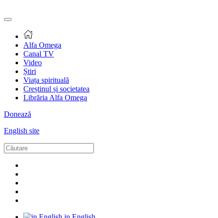
Alfa Omega
Canal TV
Video
Știri
Viața spirituală
Creștinul și societatea
Librăria Alfa Omega
Donează
English site
in English