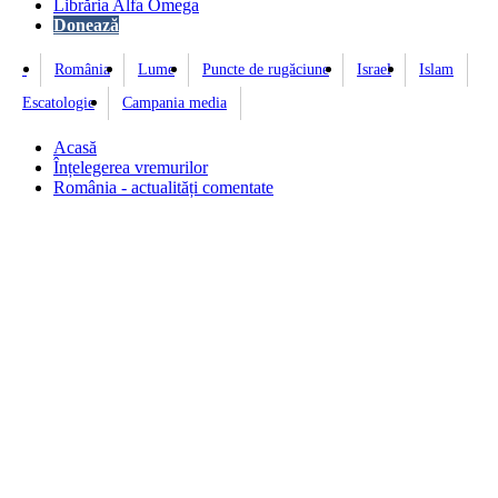
Librăria Alfa Omega
Donează
România
Lume
Puncte de rugăciune
Israel
Islam
Escatologie
Campania media
Acasă
Înțelegerea vremurilor
România - actualități comentate