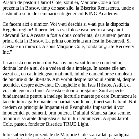
Alaturi de pastorul Jarrol Cole, sotul ei, Marjorie Cole a fost
prezenta in Brasov, timp de sase zile, la Biserica Renasterea, unde a
sustinut o serie de seminarii sub genericul KING Academy.
Ce facem aici e uimitor. Voi v-ati deschis si v-ati pus la dispozitia
Regelui regilor! Ii permiteti sa va foloseasca pentru a raspandi
adevarul Sau. Aceasta a fost a doua conferinta, dar suntem pentru
prima data in Brasov. La prima conferinta am fost in Bucuresti. Si
acesta e un miracol. A spus Marjorie Cole, fondator „Life Recovery
Inc.”
La aceasta conferinta din Brasov am vazut foamea oamenilor,
dorinta lor de a sti, de a vedea si de a intelege. In aceste zile am
vazut ca, cu cat intelegeau mai mult, inimile oamenilor se umpleau
de bucurie si de libertate. Am vorbit despre razboiul spiritual, despre
ucenicie, despre adevarata Evanghelie a lui Isus Hristos. Astfel, ei
vor intelege mai bine. Aceasta e doar o pregatire. Sunt aspecte
fundamentale pentru a intelege lucrurile marete pe care Dumnezeu le
face in intreaga Romanie cu barbati sau femei, tineri sau batrani. Noi
credem ca principiile Imparatiei si Evanghelia Imparatiei ii vor
imputernici pe oameni, prin puterea Duhului Sfant, sa faca semne,
minuni si sa arate dragostea si harul lui Dumnezeu. A spus Jarrol
Cole, pastor, fondator Biserica TRUE Light.
Intre subiectele prezentate de Marjorie Cole s-au aflat: paradigma