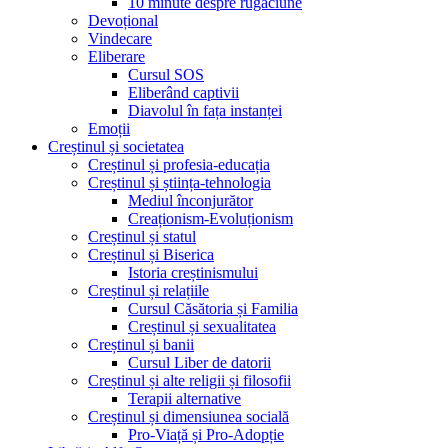
10 minute despre rugăciune
Devoțional
Vindecare
Eliberare
Cursul SOS
Eliberând captivii
Diavolul în fața instanței
Emoții
Creștinul și societatea
Creștinul și profesia-educația
Creștinul și știința-tehnologia
Mediul înconjurător
Creaționism-Evoluționism
Creștinul și statul
Creștinul și Biserica
Istoria creștinismului
Creștinul și relațiile
Cursul Căsătoria și Familia
Creștinul și sexualitatea
Creștinul și banii
Cursul Liber de datorii
Creștinul și alte religii și filosofii
Terapii alternative
Creștinul și dimensiunea socială
Pro-Viață și Pro-Adopție