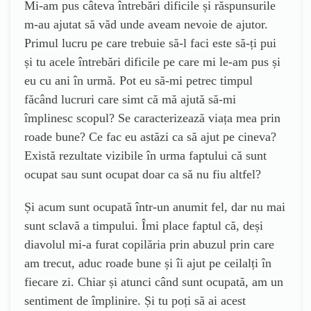
Mi-am pus câteva întrebări dificile și răspunsurile
m-au ajutat să văd unde aveam nevoie de ajutor.
Primul lucru pe care trebuie să-l faci este să-ți pui
și tu acele întrebări dificile pe care mi le-am pus și
eu cu ani în urmă. Pot eu să-mi petrec timpul
făcând lucruri care simt că mă ajută să-mi
împlinesc scopul? Se caracterizează viața mea prin
roade bune? Ce fac eu astăzi ca să ajut pe cineva?
Există rezultate vizibile în urma faptului că sunt
ocupat sau sunt ocupat doar ca să nu fiu altfel?
Și acum sunt ocupată într-un anumit fel, dar nu mai
sunt sclavă a timpului. Îmi place faptul că, deși
diavolul mi-a furat copilăria prin abuzul prin care
am trecut, aduc roade bune și îi ajut pe ceilalți în
fiecare zi. Chiar și atunci când sunt ocupată, am un
sentiment de împlinire. Și tu poți să ai acest