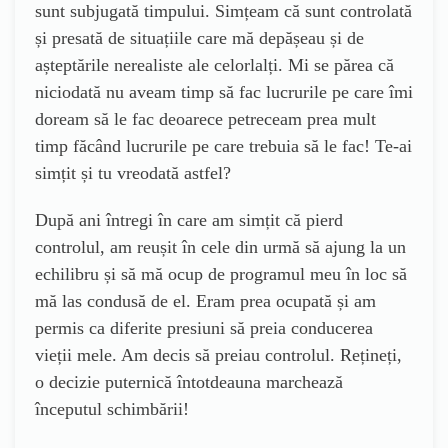
sunt subjugată timpului. Simțeam că sunt controlată
și presată de situațiile care mă depășeau și de
așteptările nerealiste ale celorlalți. Mi se părea că
niciodată nu aveam timp să fac lucrurile pe care îmi
doream să le fac deoarece petreceam prea mult
timp făcând lucrurile pe care trebuia să le fac! Te-ai
simțit și tu vreodată astfel?
După ani întregi în care am simțit că pierd
controlul, am reușit în cele din urmă să ajung la un
echilibru și să mă ocup de programul meu în loc să
mă las condusă de el. Eram prea ocupată și am
permis ca diferite presiuni să preia conducerea
vieții mele. Am decis să preiau controlul. Rețineți,
o decizie puternică întotdeauna marchează
începutul schimbării!