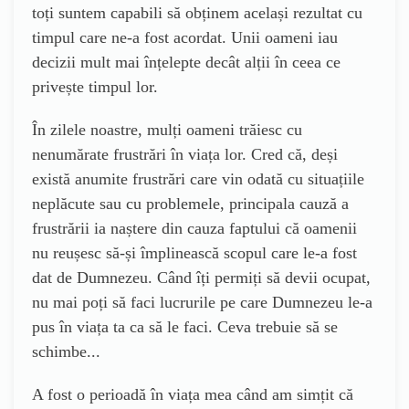
toți suntem capabili să obținem același rezultat cu
timpul care ne-a fost acordat. Unii oameni iau
decizii mult mai înțelepte decât alții în ceea ce
privește timpul lor.
În zilele noastre, mulți oameni trăiesc cu
nenumărate frustrări în viața lor. Cred că, deși
există anumite frustrări care vin odată cu situațiile
neplăcute sau cu problemele, principala cauză a
frustrării ia naștere din cauza faptului că oamenii
nu reușesc să-și împlinească scopul care le-a fost
dat de Dumnezeu. Când îți permiți să devii ocupat,
nu mai poți să faci lucrurile pe care Dumnezeu le-a
pus în viața ta ca să le faci. Ceva trebuie să se
schimbe...
A fost o perioadă în viața mea când am simțit că