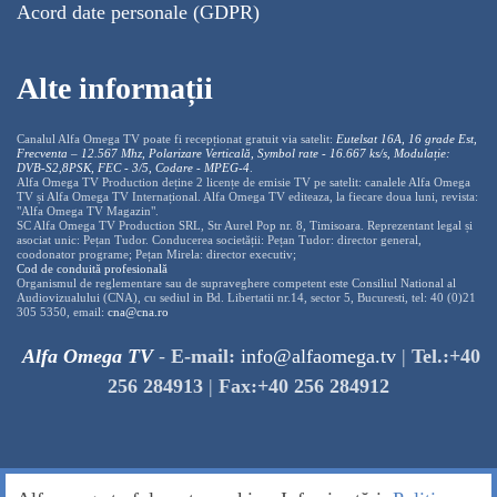
Acord date personale (GDPR)
Alte informații
Canalul Alfa Omega TV poate fi recepționat gratuit via satelit:
Eutelsat 16A, 16 grade Est,
Frecventa – 12.567 Mhz, Polarizare
Vertica
lă, Symbol rate - 16.667 ks/s, Modulație:
DVB-S2,8PSK, FEC - 3/5, Codare - MPEG-4
.
Alfa Omega TV Production deține 2 licențe de emisie TV pe satelit: canalele Alfa Omega
TV și Alfa Omega TV Internațional. Alfa Omega TV editeaza, la fiecare doua luni, revista:
"Alfa Omega TV Magazin".
SC Alfa Omega TV Production SRL, Str Aurel Pop nr. 8, Timisoara. Reprezentant legal și
asociat unic: Pețan Tudor. Conducerea societății: Pețan Tudor: director general,
coodonator programe; Pețan Mirela: director executiv;
Cod de conduită profesională
Organismul de reglementare sau de supraveghere competent este Consiliul National al
Audiovizualului (CNA), cu sediul in Bd. Libertatii nr.14, sector 5, Bucuresti, tel: 40 (0)21
305 5350, email:
cna@cna.ro
Alfa Omega TV
-
E-mail:
info@alfaomega.tv
|
Tel.:+40
256 284913
|
Fax:+40 256 284912