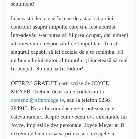
sentiment!
Ia această decizie și începe de astăzi să preiei
controlul asupra timpului care ți-a fost acordat.
Într-adevăr, s-ar putea să fii prea ocupat, dar nimeni
altcineva nu e responsabil de timpul tău. Tu ești
singurul capabil să iei decizia de a te schimba. Fii
un bun administrator al timpului și încetează să mai
fii ocupat. Nu uita să fii roditor!
OFERIM GRATUIT carti scrise de JOYCE
MEYER. Trebuie doar să ne contactați la
comenzi@alfaomega.tv
, sau la telefon 0256
284913. Ne-ar bucura daca ne-ai putea scrie si
cateva randuri despre cum vedeti dvs emisiunile lui
Joyce, impresiile dvs personale. Joyce Meyer ar fi
extrem de bucuroasa sa primeasca mesajele si