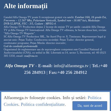
Alte informații
Canalul Alfa Omega TV poate fi recepționat gratuit via satelit:
Eutelsat 16A, 16 grade Est,
Frecventa – 12.567 Mhz, Polarizare
Vertica
lă, Symbol rate - 16.667 ks/s, Modulație:
DVB-S2,8PSK, FEC - 3/5, Codare - MPEG-4
.
Alfa Omega TV Production deține 2 licențe de emisie TV pe satelit: canalele Alfa Omega
TV și Alfa Omega TV Internațional. Alfa Omega TV editeaza, la fiecare doua luni, revista:
"Alfa Omega TV Magazin".
SC Alfa Omega TV Production SRL, Str Aurel Pop nr. 8, Timisoara. Reprezentant legal și
asociat unic: Pețan Tudor. Conducerea societății: Pețan Tudor: director general,
coodonator programe; Pețan Mirela: director executiv;
Cod de conduită profesională
Organismul de reglementare sau de supraveghere competent este Consiliul National al
Audiovizualului (CNA), cu sediul in Bd. Libertatii nr.14, sector 5, Bucuresti, tel: 40 (0)21
305 5350, email:
cna@cna.ro
Alfa Omega TV
-
E-mail:
info@alfaomega.tv
|
Tel.:+40
256 284913
|
Fax:+40 256 284912
Alfaomega.tv folosește cookies. Info și setări:
Politica
Cookies
.
Politica confidențialitate
.
Da, sunt de acord