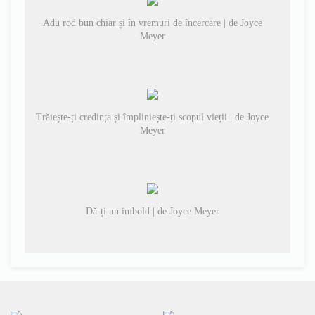
Adu rod bun chiar și în vremuri de încercare | de Joyce
Meyer
Trăiește-ți credința și împliniește-ți scopul vieții | de Joyce
Meyer
Dă-ți un imbold | de Joyce Meyer