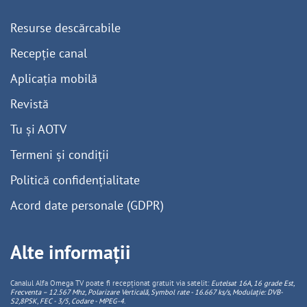
Resurse descărcabile
Recepție canal
Aplicația mobilă
Revistă
Tu și AOTV
Termeni și condiții
Politică confidențialitate
Acord date personale (GDPR)
Alte informații
Canalul Alfa Omega TV poate fi recepționat gratuit via satelit:
Eutelsat 16A, 16 grade Est,
Frecventa – 12.567 Mhz, Polarizare
Vertica
lă, Symbol rate - 16.667 ks/s, Modulație: DVB-
S2,8PSK, FEC - 3/5, Codare - MPEG-4
.