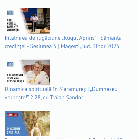
Întâlnirea de rugăciune „Rugul Aprins” - Sămânța
credinței - Sesiunea 5 | Măgești, jud. Bihor 2025
Dinamica spirituală în Maramureș | „Dumnezeu
vorbește!” 2.28, cu Traian Șandor