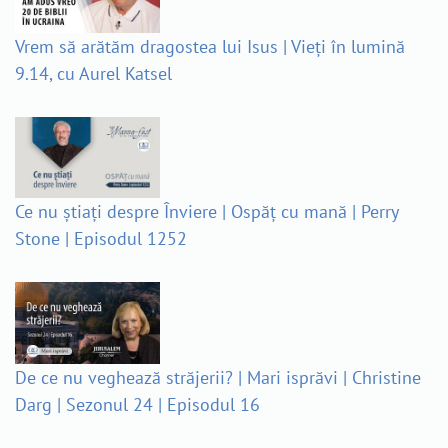
Vrem să arătăm dragostea lui Isus | Vieți în lumină
9.14, cu Aurel Katsel
Ce nu știați despre Înviere | Ospăț cu mană | Perry
Stone | Episodul 1252
De ce nu veghează străjerii? | Mari isprăvi | Christine
Darg | Sezonul 24 | Episodul 16