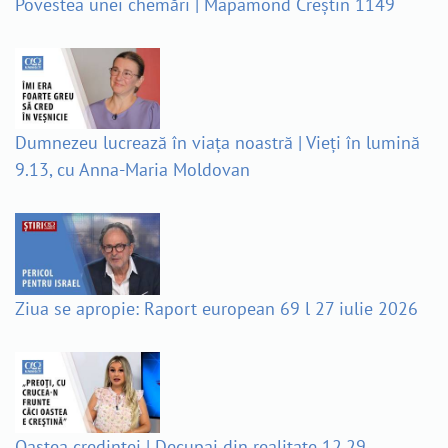
Povestea unei chemări | Mapamond Creștin 1149
Dumnezeu lucrează în viața noastră | Vieți în lumină
9.13, cu Anna-Maria Moldovan
Ziua se apropie: Raport european 69 l 27 iulie 2026
Oastea credinței | Decupaj din realitate 12.29