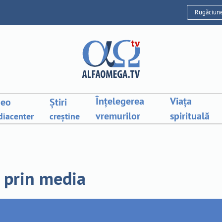
Rugăciun
Înțelegerea
Viața
deo
Știri
vremurilor
spirituală
iacenter
creștine
 prin media