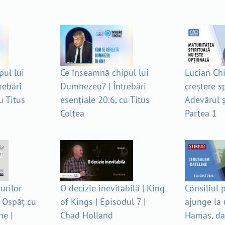
ul lui
Ce înseamnă chipul lui
Lucian Chi
rebări
Dumnezeu? | Întrebări
creștere sp
u Titus
esențiale 20.6, cu Titus
Adevărul ș
Colțea
Partea 1
urilor
O decizie inevitabilă | King
Consiliul 
 Ospăț cu
of Kings | Episodul 7 |
ajunge la 
ne |
Chad Holland
Hamas, da