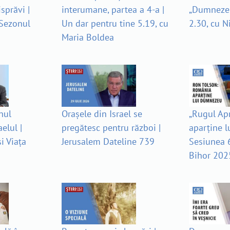
isprăvi |
interumane, partea a 4-a |
„Dumnezeu
 Sezonul
Un dar pentru tine 5.19, cu
2.30, cu N
Maria Boldea
nul
Orașele din Israel se
„Rugul Ap
elul |
pregătesc pentru război |
aparține 
i Viața
Jerusalem Dateline 739
Sesiunea 6
Bihor 202