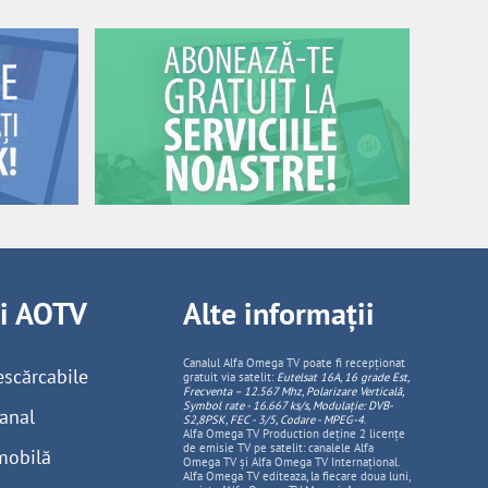
ii AOTV
Alte informații
Canalul Alfa Omega TV poate fi recepționat
escărcabile
gratuit via satelit:
Eutelsat 16A, 16 grade Est,
Frecventa – 12.567 Mhz, Polarizare
Vertica
lă,
Symbol rate - 16.667 ks/s, Modulație: DVB-
anal
S2,8PSK, FEC - 3/5, Codare - MPEG-4
.
Alfa Omega TV Production deține 2 licențe
de emisie TV pe satelit: canalele Alfa
mobilă
Omega TV și Alfa Omega TV Internațional.
Alfa Omega TV editeaza, la fiecare doua luni,