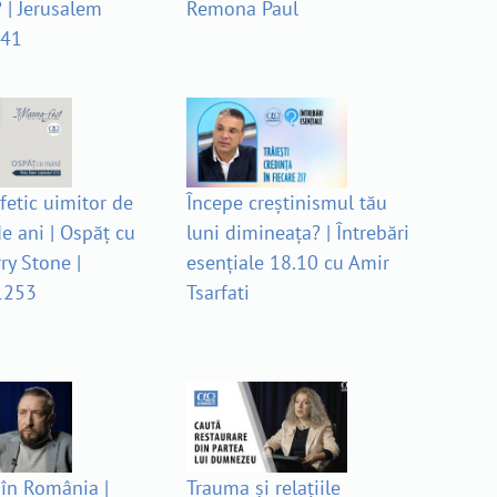
 | Jerusalem
Remona Paul
741
fetic uimitor de
Începe creștinismul tău
e ani | Ospăț cu
luni dimineața? | Întrebări
ry Stone |
esențiale 18.10 cu Amir
1253
Tsarfati
 în România |
Trauma și relațiile