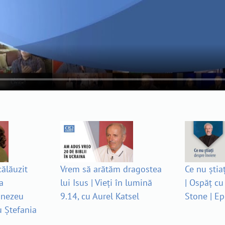
ălăuzit
Vrem să arătăm dragostea
Ce nu știa
a
lui Isus | Vieți în lumină
| Ospăț cu
mnezeu
9.14, cu Aurel Katsel
Stone | E
u Ștefania