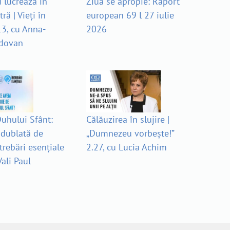
lucrează în
Ziua se apropie: Raport
ră | Vieți în
european 69 l 27 iulie
13, cu Anna-
2026
ldovan
uhului Sfânt:
Călăuzirea în slujire |
 dublată de
„Dumnezeu vorbește!”
ntrebări esențiale
2.27, cu Lucia Achim
Vali Paul