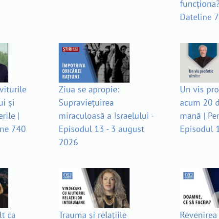
funcționa?
Dateline 
viturile
Ziua se apropie:
Un vis pro
i și
Supraviețuirea
acum 20 d
rile |
miraculoasă a Israelului -
mană | Per
ine 740
Episodul 13 - 3 august
Episodul 
2026
t ca
Trauma și relațiile
Revenirea