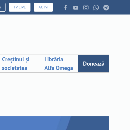
e
TV LIVE
AOTVi
Creștinul și
Librăria
Donează
societatea
Alfa Omega