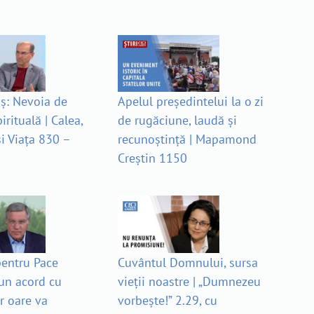
ș: Nevoia de
Apelul președintelui la o zi
irituală | Calea,
de rugăciune, laudă și
i Viața 830 –
recunoștință | Mapamond
Creștin 1150
pentru Pace
Cuvântul Domnului, sursa
un acord cu
vieții noastre | „Dumnezeu
r oare va
vorbește!” 2.29, cu