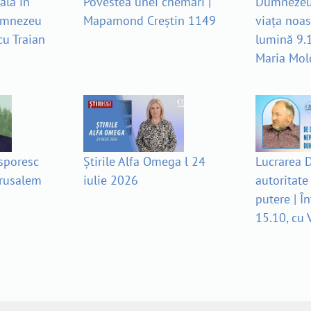
ală în
Povestea unei chemări |
Dumnezeu 
umnezeu
Mapamond Creștin 1149
viața noast
cu Traian
lumină 9.
Maria Mo
 sporesc
Știrile Alfa Omega l 24
Lucrarea D
erusalem
iulie 2026
autoritate
putere | Î
15.10, cu 