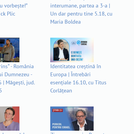
 vorbește!”
interumane, partea a 3-a |
ick Plic
Un dar pentru tine 5.18, cu
Maria Boldea
rins” - România
Identitatea creștină în
lui Dumnezeu -
Europa | Întrebări
 | Măgești, jud.
esențiale 16.10, cu Titus
5
Corlățean