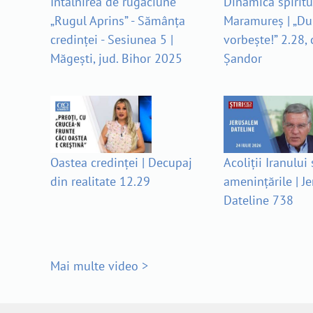
Întâlnirea de rugăciune
Dinamica spiritu
„Rugul Aprins” - Sămânța
Maramureș | „D
credinței - Sesiunea 5 |
vorbește!” 2.28, 
Măgești, jud. Bihor 2025
Șandor
Oastea credinței | Decupaj
Acoliții Iranului
din realitate 12.29
amenințările | J
Dateline 738
Mai multe video >