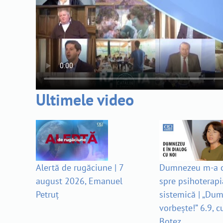
Ultimele video
Alertă de rugăciune | 7
Dumnezeu m-a c
august 2026, Emanuel
spre psihoterapi
Petruț
sistemică | „Du
vorbește!” 6.9, c
Botez