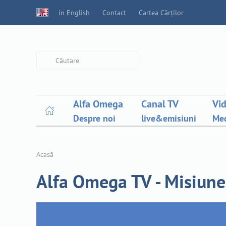
in English
Contact
Cartea Cărților
Type 2 or more characters for
results.
Alfa Omega
Canal TV
Vi
Despre noi
live&emisiuni
Med
Acasă
Alfa Omega TV - Misiune