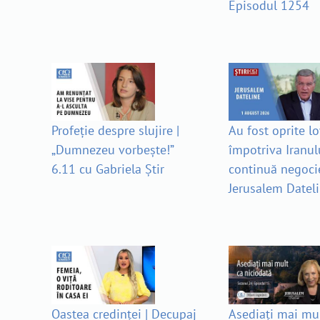
Episodul 1254
Profeție despre slujire |
Au fost oprite lo
„Dumnezeu vorbește!”
împotriva Iranulu
6.11 cu Gabriela Știr
continuă negocie
Jerusalem Datel
Oastea credinței | Decupaj
Asediați mai mul