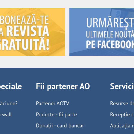
peciale
Fii partener AO
Servic
găciune?
Partener AOTV
Resurse d
rwall
Proiecte - fii parte
Recepție c
Donații - card bancar
Aplicația 