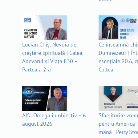
Lucian Chiș: Nevoia de
Ce înseamnă chip
creștere spirituală | Calea,
Dumnezeu? | Înt
Adevărul și Viața 830 –
esențiale 20.6, c
Partea a 2-a
Colțea
Alfa Omega în obiectiv – 6
Sfârșiturile vrem
august 2026
pentru America |
mană | Perry Sto