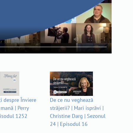
ți despre Înviere
De ce nu veghează
 mană | Perry
străjerii? | Mari isprăvi |
pisodul 1252
Christine Darg | Sezonul
24 | Episodul 16