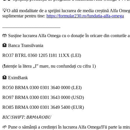
💡O altă modalitate de a sprijini lucrarea de media creștină Alfa Omega
suplimentar pentru tine:
https://formular230.ro/fundatia-alfa-omega
_________________________
🤲 Susține lucrarea Alfa Omega cu o donație în oricare din conturile af
🏦 Banca Transilvania
RO37 BTRL 0360 1205 I181 11XX (LEI)
(❗atenție la litera „I” mare, nu confundați cu cifra 1)
🏦 EximBank
RO50 BRMA 0300 0301 3640 0000 (LEI)
RO97 BRMA 0300 0301 3643 0000 (USD)
RO85 BRMA 0300 0301 3649 5400 (EUR)
𝐵𝘐𝐶/𝑆𝘞𝐼𝘍𝑇: 𝘉𝑅𝘔𝐴𝘙𝑂𝘉𝑈
🌱 Pune o sămânță a credinței în lucrarea Alfa Omega!Fii parte la mi