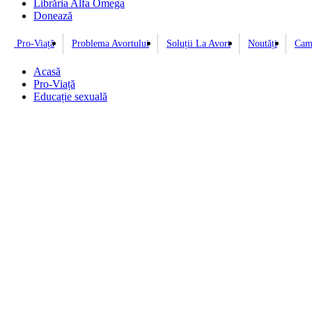
Librăria Alfa Omega
Donează
Pro-Viață
Problema Avortului
Soluții La Avort
Noutăți
Cam
Acasă
Pro-Viață
Educație sexuală