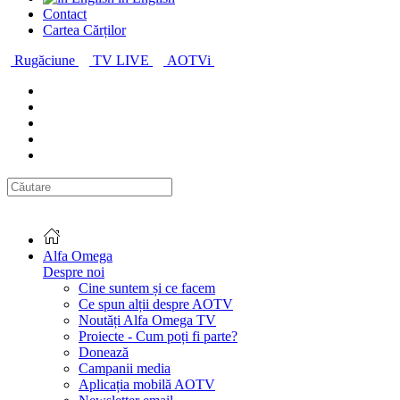
Contact
Cartea Cărților
Rugăciune
TV LIVE
AOTVi
Alfa Omega
Despre noi
Cine suntem și ce facem
Ce spun alții despre AOTV
Noutăți Alfa Omega TV
Proiecte - Cum poți fi parte?
Donează
Campanii media
Aplicația mobilă AOTV