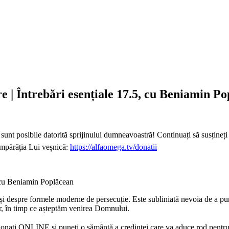
 | Întrebări esențiale 17.5, cu Beniamin P
nt posibile datorită sprijinului dumneavoastră! Continuați să susțineți a
mpărăția Lui veșnică:
https://alfaomega.tv/donatii
, cu Beniamin Poplăcean
i despre formele moderne de persecuție. Este subliniată nevoia de a pune 
lor, în timp ce așteptăm venirea Domnului.
Donați ONLINE și puneți o sămânță a credinței care va aduce rod pentru