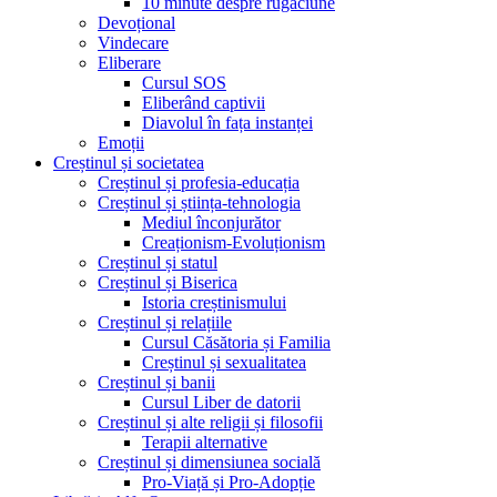
10 minute despre rugăciune
Devoțional
Vindecare
Eliberare
Cursul SOS
Eliberând captivii
Diavolul în fața instanței
Emoții
Creștinul și societatea
Creștinul și profesia-educația
Creștinul și știința-tehnologia
Mediul înconjurător
Creaționism-Evoluționism
Creștinul și statul
Creștinul și Biserica
Istoria creștinismului
Creștinul și relațiile
Cursul Căsătoria și Familia
Creștinul și sexualitatea
Creștinul și banii
Cursul Liber de datorii
Creștinul și alte religii și filosofii
Terapii alternative
Creștinul și dimensiunea socială
Pro-Viață și Pro-Adopție