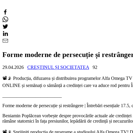
Forme moderne de persecuție și restrângere
29.04.2026
CREȘTINUL ȘI SOCIETATEA
92
📽️📡 Producția, difuzarea și distribuirea programelor Alfa Omega TV su
ONLINE și semănați o sămânță a credinței care va aduce rod pentru Î
_________________________
Forme moderne de persecuție și restrângere | Întrebări esențiale 17.5
Beniamin Poplăcean vorbește despre provocările actuale ale credinței ș
rămâne statornici în fața presiunilor, lepădării de credință și necazuri
📽️📡 Sprijiniți producția de programe a studioului Alfa Omega TV! 