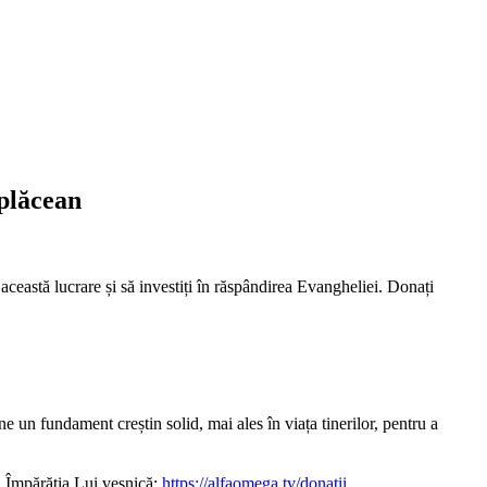
oplăcean
ceastă lucrare și să investiți în răspândirea Evangheliei. Donați
un fundament creștin solid, mai ales în viața tinerilor, pentru a
 Împărăția Lui veșnică:
https://alfaomega.tv/donatii