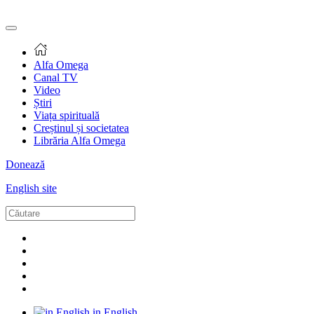
Alfa Omega
Canal TV
Video
Știri
Viața spirituală
Creștinul și societatea
Librăria Alfa Omega
Donează
English site
in English