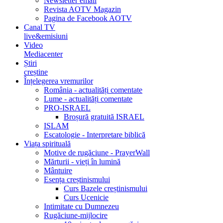
Newsletter email
Revista AOTV Magazin
Pagina de Facebook AOTV
Canal TV
live&emisiuni
Video
Mediacenter
Știri
creștine
Înțelegerea vremurilor
România - actualități comentate
Lume - actualități comentate
PRO-ISRAEL
Broșură gratuită ISRAEL
ISLAM
Escatologie - Interpretare biblică
Viața spirituală
Motive de rugăciune - PrayerWall
Mărturii - vieți în lumină
Mântuire
Esența creștinismului
Curs Bazele creștinismului
Curs Ucenicie
Intimitate cu Dumnezeu
Rugăciune-mijlocire