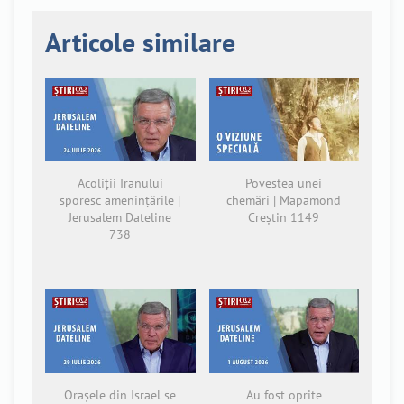
Articole similare
Acoliții Iranului
Povestea unei
sporesc amenințările |
chemări | Mapamond
Jerusalem Dateline
Creștin 1149
738
Orașele din Israel se
Au fost oprite