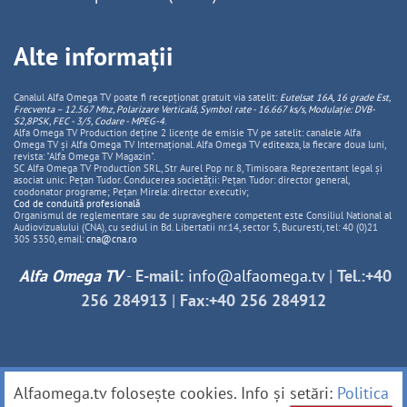
Alte informații
Canalul Alfa Omega TV poate fi recepționat gratuit via satelit:
Eutelsat 16A, 16 grade Est,
Frecventa – 12.567 Mhz, Polarizare
Vertica
lă, Symbol rate - 16.667 ks/s, Modulație: DVB-
S2,8PSK, FEC - 3/5, Codare - MPEG-4
.
Alfa Omega TV Production deține 2 licențe de emisie TV pe satelit: canalele Alfa
Omega TV și Alfa Omega TV Internațional. Alfa Omega TV editeaza, la fiecare doua luni,
revista: "Alfa Omega TV Magazin".
SC Alfa Omega TV Production SRL, Str Aurel Pop nr. 8, Timisoara. Reprezentant legal și
asociat unic: Pețan Tudor. Conducerea societății: Pețan Tudor: director general,
coodonator programe; Pețan Mirela: director executiv;
Cod de conduită profesională
Organismul de reglementare sau de supraveghere competent este Consiliul National al
Audiovizualului (CNA), cu sediul in Bd. Libertatii nr.14, sector 5, Bucuresti, tel: 40 (0)21
305 5350, email:
cna@cna.ro
Alfa Omega TV
-
E-mail:
info@alfaomega.tv
|
Tel.:+40
256 284913
|
Fax:+40 256 284912
Alfaomega.tv folosește cookies. Info și setări:
Politica