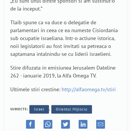
„Eu sunt unul dintre sponsori si am sustinut-o
de la inceput.”
Tlaib spune ca va duce o delegatie de
parlamentari in ceea ce ea numeste Cisiordania
sub ocupatie israeliana. Intr-o actiune istorica,
noii legislatorii au fost invitati sa petreaca o
saptamana intalnindu-se cu liderii israelieni.
Stire difuzata in emisiunea Jerusalem Dateline
262 - ianuarie 2019, la Alfa Omega TV.
Ultimele stiri crestine:
http://alfaomega.tv/stiri
SUBIECTE:
Israel
,
Orientul Mijlociu