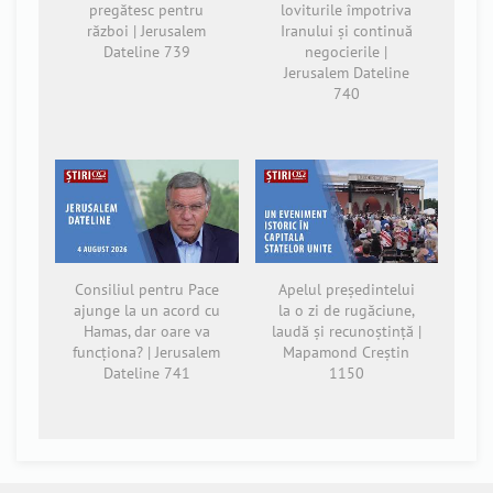
pregătesc pentru
loviturile împotriva
război | Jerusalem
Iranului și continuă
Dateline 739
negocierile |
Jerusalem Dateline
740
Consiliul pentru Pace
Apelul președintelui
ajunge la un acord cu
la o zi de rugăciune,
Hamas, dar oare va
laudă și recunoștință |
funcționa? | Jerusalem
Mapamond Creștin
Dateline 741
1150