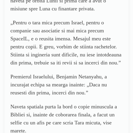
naveta pe orbita Lunii si prima care a avut o
misiune spre Luna cu finantare privata.
„Pentru o tara mica precum Israel, pentru o
companie sau asociatie si mai mica precum
SpaceIL, e o reusita imensa. Mesajul meu este
pentru copii. E greu, vorbim de stiinta rachetelor.
Stiinta si ingineria sunt dificile, nu iese intotdeauna
din prima, trebuie sa iti revii si sa incerci din nou.”
Premierul Israelului, Benjamin Netanyahu, a
incurajat echipa sa mearga inainte: „Daca nu
reusesti din prima, incerci din nou.”
Naveta spatiala purta la bord o copie minuscula a
Bibliei si, inainte de coborarea finala, a facut un
selfie cu un afis pe care scria Tara micuta, vise
marete.