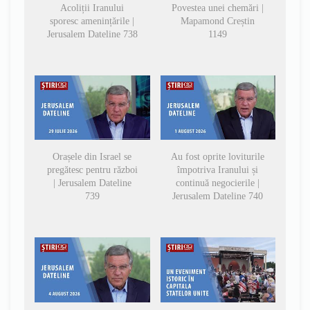
Acoliții Iranului
Povestea unei chemări |
sporesc amenințările |
Mapamond Creștin
Jerusalem Dateline 738
1149
Orașele din Israel se
Au fost oprite loviturile
pregătesc pentru război
împotriva Iranului și
| Jerusalem Dateline
continuă negocierile |
739
Jerusalem Dateline 740