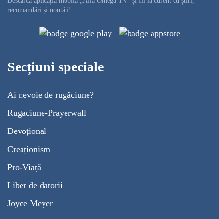
Descarcă aplicația mobilă „Alfa Omega TV” și fii la curent cu știri,
recomandări și noutăți!
Secțiuni speciale
Ai nevoie de rugăciune?
Rugaciune-Prayerwall
Devoțional
Creaționism
Pro-Viață
Liber de datorii
Joyce Meyer