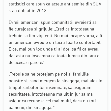
statistici care spun ca actele antisemite din SUA
s-au dublat in 2018.
Evreii americani spun comunitatii evreiesti sa
fie curajoasa si grijulie: „Cred ca intotdeauna
trebuie sa fim vigilenti. Nu mai incape vorba, a fi
un american evreu e un lucru foarte confortabil.
E cel mai bun loc unde ti-ai dori sa fii ca evreu,
dar asta nu inseamna ca toata lumea din tara e
de aceeasi parere.”
„Trebuie sa ne protejam pe noi si familiile
noastre si, cand mergem la sinagoga, mai ales in
timpul sarbatorilor insemnate, sa asiguram
securitatea. Intotdeauna ma uit in jur sa ma
asigur ca recunosc cei mai multi, daca nu toti
oamenii, din sinagoga. ”