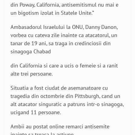
din Poway, California, antisemitismul nu mai e
un bigotism izolat in Statele Unite.”
Ambasadorul Israelului la ONU, Danny Danon,
vorbea cu cateva zile inainte ca atacatorul, un
tanar de 19 ani, sa traga in credinciosii din
sinagoga Chabad
din California si care a ucis o femeie si a ranit
alte trei persoane.
Situatia a fost ciudat de asemanatoare cu
tragedia din octombrie din Pittsburgh, cand un
alt atacator singuratic a patruns intr-o sinagoga,
ucigand 11 persoane.
Ambii au postat online remarci antisemite
inainte sa treaca la actiune.