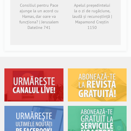
Consiliul pentru Pace
Apelul președintelui
ajunge la un acord cu
la o zi de rugăciune,
Hamas, dar oare va
laudă și recunoștință |
funcționa? | Jerusalem
Mapamond Creștin
Dateline 741
1150