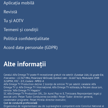
Aplicația mobilă
Revistă
Tu și AOTV
Termeni și condiții
Politică confidențialitate
Acord date personale (GDPR)
Alte informații
Canalul Alfa Omega TV poate fi recepționat gratuit via satelit:
Eutelsat 16A, 16 grade Est,
Frecventa – 12.567 Mhz, Polarizare
Vertica
lă, Symbol rate - 16.667 ks/s, Modulație: DVB-
S2,8PSK, FEC - 3/5, Codare - MPEG-4
.
Alfa Omega TV Production deține 2 licențe de emisie TV pe satelit: canalele Alfa
Omega TV și Alfa Omega TV Internațional. Alfa Omega TV editeaza, la fiecare doua luni,
revista: "Alfa Omega TV Magazin".
SC Alfa Omega TV Production SRL, Str Aurel Pop nr. 8, Timisoara. Reprezentant legal și
asociat unic: Pețan Tudor. Conducerea societății: Pețan Tudor: director general,
coodonator programe; Pețan Mirela: director executiv;
Cod de conduită profesională
Organismul de reglementare sau de supraveghere competent este Consiliul National al