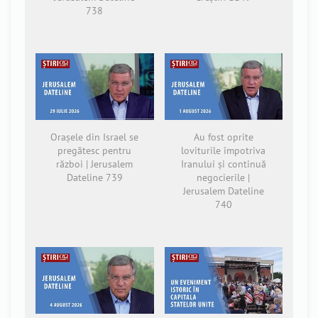
738
Orașele din Israel se
Au fost oprite
pregătesc pentru
loviturile împotriva
război | Jerusalem
Iranului și continuă
Dateline 739
negocierile |
Jerusalem Dateline
740