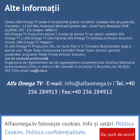
Alte informații
Canalul Alfa Omega TV poate fi recepționat gratuit via satelit:
Eutelsat 16A, 16 grade Est,
Frecventa – 12.567 Mhz, Polarizare
Vertica
lă, Symbol rate - 16.667 ks/s, Modulație: DVB-
S2,8PSK, FEC - 3/5, Codare - MPEG-4
.
Alfa Omega TV Production deține 2 licențe de emisie TV pe satelit: canalele Alfa
Omega TV și Alfa Omega TV Internațional. Alfa Omega TV editeaza, la fiecare doua luni,
revista: "Alfa Omega TV Magazin".
SC Alfa Omega TV Production SRL, Str Aurel Pop nr. 8, Timisoara. Reprezentant legal și
asociat unic: Pețan Tudor. Conducerea societății: Pețan Tudor: director general,
coodonator programe; Pețan Mirela: director executiv;
Cod de conduită profesională
Organismul de reglementare sau de supraveghere competent este Consiliul National al
Audiovizualului (CNA), cu sediul in Bd. Libertatii nr.14, sector 5, Bucuresti, tel: 40 (0)21
305 5350, email:
cna@cna.ro
Alfa Omega TV
-
E-mail:
info@alfaomega.tv
|
Tel.:+40
256 284913
|
Fax:+40 256 284912
Alfaomega.tv folosește cookies. Info și setări:
Politica
Cookies
.
Politica confidențialitate
.
Da, sunt de acord