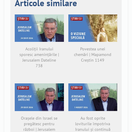
Articole similare
Acoliții Iranului
Povestea unei
sporesc amenințările |
chemări | Mapamond
Jerusalem Dateline
Creștin 1149
738
Orașele din Israel se
Au fost oprite
pregătesc pentru
loviturile împotriva
război | Jerusalem
Iranului și continuă