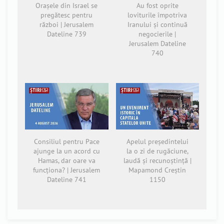
Orașele din Israel se
Au fost oprite
pregătesc pentru
loviturile împotriva
război | Jerusalem
Iranului și continuă
Dateline 739
negocierile |
Jerusalem Dateline
740
Consiliul pentru Pace
Apelul președintelui
ajunge la un acord cu
la o zi de rugăciune,
Hamas, dar oare va
laudă și recunoștință |
funcționa? | Jerusalem
Mapamond Creștin
Dateline 741
1150