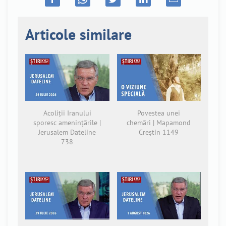
Articole similare
Acoliții Iranului
Povestea unei
sporesc amenințările |
chemări | Mapamond
Jerusalem Dateline
Creștin 1149
738