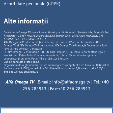
Acord date personale (GDPR)
Alte informații
Canalul Alfa Omega TV poate fi recepționat gratuit via satelit:
Eutelsat 16A, 16 grade Est,
Frecventa – 12.567 Mhz, Polarizare
Vertica
lă, Symbol rate - 16.667 ks/s, Modulație: DVB-
S2,8PSK, FEC - 3/5, Codare - MPEG-4
.
Alfa Omega TV Production deține 2 licențe de emisie TV pe satelit: canalele Alfa
Omega TV și Alfa Omega TV Internațional. Alfa Omega TV editeaza, la fiecare doua luni,
revista: "Alfa Omega TV Magazin".
SC Alfa Omega TV Production SRL, Str Aurel Pop nr. 8, Timisoara. Reprezentant legal și
asociat unic: Pețan Tudor. Conducerea societății: Pețan Tudor: director general,
coodonator programe; Pețan Mirela: director executiv;
Cod de conduită profesională
Organismul de reglementare sau de supraveghere competent este Consiliul National al
Audiovizualului (CNA), cu sediul in Bd. Libertatii nr.14, sector 5, Bucuresti, tel: 40 (0)21
305 5350, email:
cna@cna.ro
Alfa Omega TV
-
E-mail:
info@alfaomega.tv
|
Tel.:+40
256 284913
|
Fax:+40 256 284912