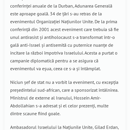
conferinței anuale de la Durban, Adunarea Generală
este aproape goală. 34 de țări s-au retras de la
evenimentul Organizației Națiunilor Unite. De la prima
conferință din 2001 acest eveniment care trebuia să fie
unul antirasist și antiholocaust s-a transformat într-o
gală anti-Israel și antisemită cu puternice nuanțe de
incitare la război împotriva Israelului. Acesta a purtat o
campanie diplomatică pentru a se asigura că
evenimentul va eșua, ceea ce s-a și întâmplat.
Niciun șef de stat nu a vorbit la eveniment, cu excepția
președintelui sud-african, care a sponsorizat întâlnirea.
Ministrul de externe al Iranului, Hossein Amir-
Abdollahian s-a adresat și el celor prezenți, multe
dintre scaune fiind goale.
Ambasadorul Israelului la Națiunile Unite, Gilad Erdan,