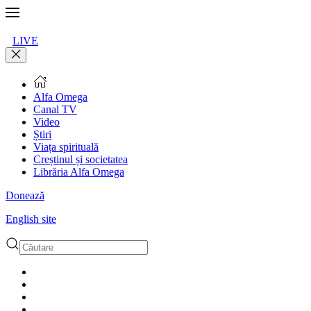
LIVE
Alfa Omega
Canal TV
Video
Știri
Viața spirituală
Creștinul și societatea
Librăria Alfa Omega
Donează
English site