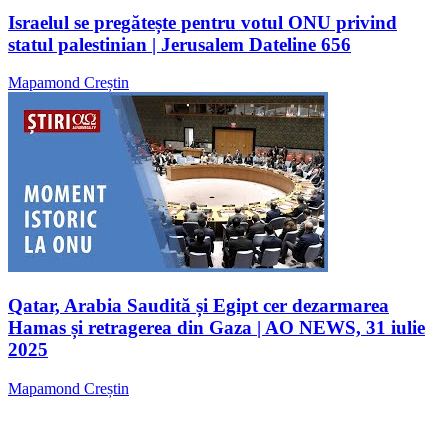
Israelul se pregătește pentru votul ONU privind
statul palestinian | Jerusalem Dateline 656
Mapamond Creștin
Qatar, Arabia Saudită și Egipt cer dezarmarea
Hamas și retragerea din Gaza | AO NEWS, 31 iulie
2025
Mapamond Creștin