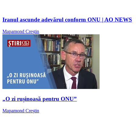
Iranul ascunde adevărul conform ONU | AO NEWS
Mapamond Creștin
„O zi rușinoasă pentru ONU”
Mapamond Creștin