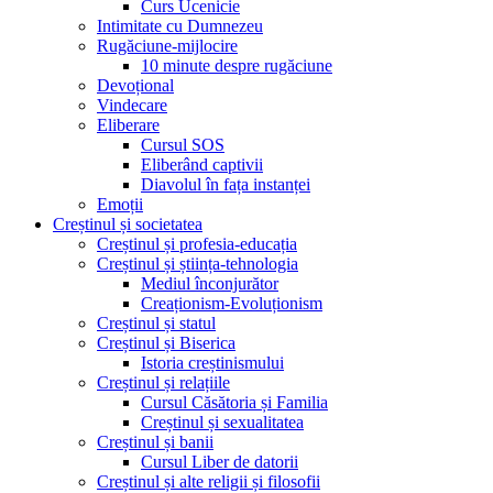
Curs Ucenicie
Intimitate cu Dumnezeu
Rugăciune-mijlocire
10 minute despre rugăciune
Devoțional
Vindecare
Eliberare
Cursul SOS
Eliberând captivii
Diavolul în fața instanței
Emoții
Creștinul și societatea
Creștinul și profesia-educația
Creștinul și știința-tehnologia
Mediul înconjurător
Creaționism-Evoluționism
Creștinul și statul
Creștinul și Biserica
Istoria creștinismului
Creștinul și relațiile
Cursul Căsătoria și Familia
Creștinul și sexualitatea
Creștinul și banii
Cursul Liber de datorii
Creștinul și alte religii și filosofii