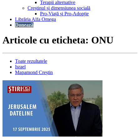
Terapii alternative
Creștinul și dimensiunea socială
Pro-Viață și Pro-Adopție
Librăria Alfa Omega
Donează
Articole cu eticheta: ONU
Toate rezultatele
Israel
Mapamond Creștin