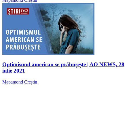
Mapamond Creștin
Optimismul american se prăbușește | AO NEWS, 28
iulie 2021
Mapamond Creștin