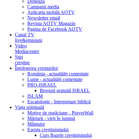
Donează
Campanii media
Aplicația mobilă AOTV
Newsletter email
Revista AOTV Magazin
Pagina de Facebook AOTV
Canal TV
live&emisiuni
Video
Mediacenter
Știri
creștine
Înțelegerea vremurilor
România - actualități comentate
Lume - actualități comentate
PRO-ISRAEL
Broșură gratuită ISRAEL
ISLAM
Escatologie - Interpretare biblică
Viața spirituală
Motive de rugăciune - PrayerWall
Mărturii - vieți în lumină
Mântuire
Esența creștinismului
Curs Bazele creștinismului