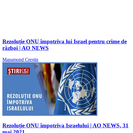
Rezoluție ONU împotriva lui Israel pentru crime de
război | AO NEWS
Mapamond Creștin
Rezoluție ONU împotriva Israelului | AO NEWS, 31
mai 2021