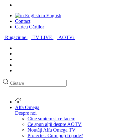
in English
Contact
Cartea Cărților
Rugăciune
TV LIVE
AOTVi
Alfa Omega
Despre noi
Cine suntem și ce facem
Ce spun alții despre AOTV
Noutăți Alfa Omega TV
Proiecte - Cum poți fi parte?