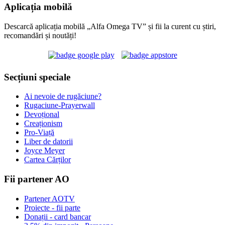
Aplicația mobilă
Descarcă aplicația mobilă „Alfa Omega TV” și fii la curent cu știri,
recomandări și noutăți!
Secțiuni speciale
Ai nevoie de rugăciune?
Rugaciune-Prayerwall
Devoțional
Creaționism
Pro-Viață
Liber de datorii
Joyce Meyer
Cartea Cărților
Fii partener AO
Partener AOTV
Proiecte - fii parte
Donații - card bancar