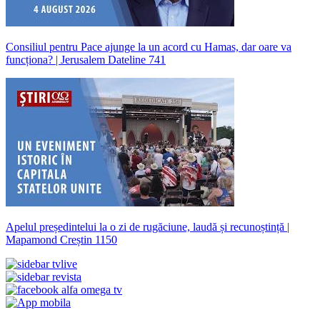
Consiliul pentru Pace ajunge la un acord cu Hamas, dar oare va
funcționa? | Jerusalem Dateline 741
Apelul președintelui la o zi de rugăciune, laudă și recunoștință |
Mapamond Creștin 1150