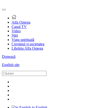
Alfa Omega
Canal TV
Video
Știri
Viața spirituală
Creștinul și societatea
Librăria Alfa Omega
Donează
English site
in English