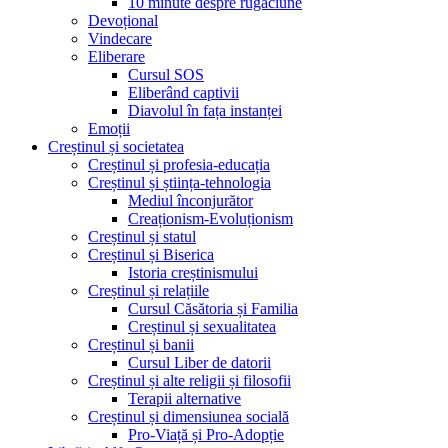
10 minute despre rugăciune
Devoțional
Vindecare
Eliberare
Cursul SOS
Eliberând captivii
Diavolul în fața instanței
Emoții
Creștinul și societatea
Creștinul și profesia-educația
Creștinul și știința-tehnologia
Mediul înconjurător
Creaționism-Evoluționism
Creștinul și statul
Creștinul și Biserica
Istoria creștinismului
Creștinul și relațiile
Cursul Căsătoria și Familia
Creștinul și sexualitatea
Creștinul și banii
Cursul Liber de datorii
Creștinul și alte religii și filosofii
Terapii alternative
Creștinul și dimensiunea socială
Pro-Viață și Pro-Adopție