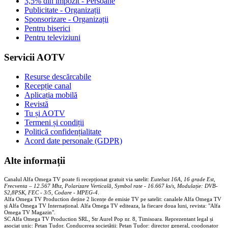
3,5% din impozit - Persoane
Publicitate - Organizații
Sponsorizare - Organizații
Pentru biserici
Pentru televiziuni
Servicii AOTV
Resurse descărcabile
Recepție canal
Aplicația mobilă
Revistă
Tu și AOTV
Termeni și condiții
Politică confidențialitate
Acord date personale (GDPR)
Alte informații
Canalul Alfa Omega TV poate fi recepționat gratuit via satelit:
Eutelsat 16A, 16 grade Est,
Frecventa – 12.567 Mhz, Polarizare
Vertica
lă, Symbol rate - 16.667 ks/s, Modulație: DVB-
S2,8PSK, FEC - 3/5, Codare - MPEG-4
.
Alfa Omega TV Production deține 2 licențe de emisie TV pe satelit: canalele Alfa Omega TV
și Alfa Omega TV Internațional. Alfa Omega TV editeaza, la fiecare doua luni, revista: "Alfa
Omega TV Magazin".
SC Alfa Omega TV Production SRL, Str Aurel Pop nr. 8, Timisoara. Reprezentant legal și
asociat unic: Pețan Tudor. Conducerea societății: Pețan Tudor: director general, coodonator