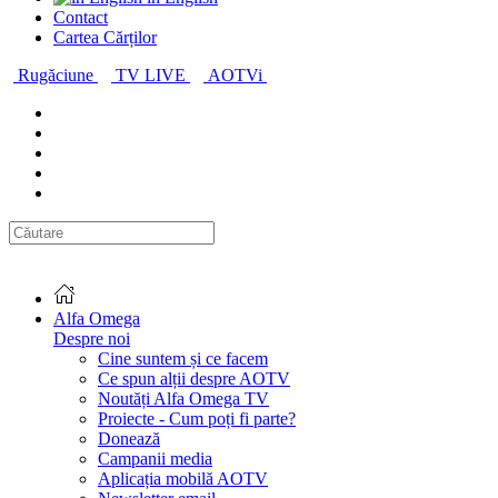
Contact
Cartea Cărților
Rugăciune
TV LIVE
AOTVi
Alfa Omega
Despre noi
Cine suntem și ce facem
Ce spun alții despre AOTV
Noutăți Alfa Omega TV
Proiecte - Cum poți fi parte?
Donează
Campanii media
Aplicația mobilă AOTV