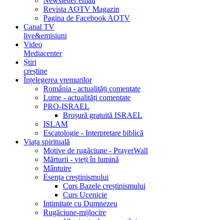
Newsletter email
Revista AOTV Magazin
Pagina de Facebook AOTV
Canal TV
live&emisiuni
Video
Mediacenter
Știri
creștine
Înțelegerea vremurilor
România - actualități comentate
Lume - actualități comentate
PRO-ISRAEL
Broșură gratuită ISRAEL
ISLAM
Escatologie - Interpretare biblică
Viața spirituală
Motive de rugăciune - PrayerWall
Mărturii - vieți în lumină
Mântuire
Esența creștinismului
Curs Bazele creștinismului
Curs Ucenicie
Intimitate cu Dumnezeu
Rugăciune-mijlocire