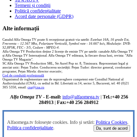
Termeni și condiții
Politică confidențialitate
Acord date personale (GDPR)
Alte informații
Canalul Alfa Omega TV poate fi recepționat gratuit via satelit:
Eutelsat 16A, 16 grade Est,
Frecventa – 12.567 Mhz, Polarizare
Vertica
lă, Symbol rate - 16.667 ks/s, Modulație: DVB-
S2,8PSK, FEC - 3/5, Codare - MPEG-4
.
Alfa Omega TV Production deține 2 licențe de emisie TV pe satelit: canalele Alfa Omega TV
și Alfa Omega TV Internațional. Alfa Omega TV editeaza, la fiecare doua luni, revista: "Alfa
Omega TV Magazin".
SC Alfa Omega TV Production SRL, Str Aurel Pop nr. 8, Timisoara. Reprezentant legal și
asociat unic: Pețan Tudor. Conducerea societății: Pețan Tudor: director general, coodonator
programe; Pețan Mirela: director executiv;
Cod de conduită profesională
Organismul de reglementare sau de supraveghere competent este Consiliul National al
Audiovizualului (CNA), cu sediul in Bd. Libertatii nr.14, sector 5, Bucuresti, tel: 40 (0)21
305 5350, email:
cna@cna.ro
Alfa Omega TV
-
E-mail:
info@alfaomega.tv
|
Tel.:+40 256
284913
|
Fax:+40 256 284912
Alfaomega.tv folosește cookies. Info și setări:
Politica Cookies
.
Politica confidențialitate
.
Da, sunt de acord