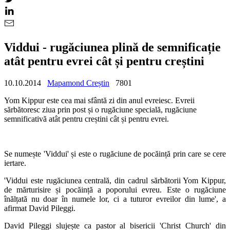
Viddui - rugăciunea plină de semnificație
atât pentru evrei cât și pentru creștini
10.10.2014
Mapamond Creștin
7801
Yom
Kippur este cea mai sfântă zi
din anul evreiesc.
Evreii
sărbătoresc ziua prin post
ș
i o rugăciune specială, rugăciune
semnificativă atât
pentru creștini cât și pentru evrei.
Se numește
'
Viddui
'
ș
i este o rugăciune de pocăin
ț
ă
prin care se cere
iertare.
'
Viddui
este rugăciunea centrală, din cadrul sărbătorii Yom Kippur,
de mărturisire
ș
i pocăin
ț
ă
a poporului evreu.
Este o rugăciune
înăl
ț
ată
nu doar în numele lor, ci a tuturor evreilor din lume
', a
afirmat
David Pileggi.
David Pileggi slujește ca pastor al bisericii
'
Christ Church
'
din