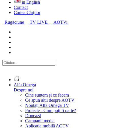
in English
Contact
Cartea Cărților
Rugăciune
TV LIVE
AOTVi
Alfa Omega
Despre noi
Cine suntem și ce facem
Ce spun alții despre AOTV
Noutăți Alfa Omega TV
Proiecte - Cum poți fi parte?
Donează
Campanii media
Aplicația mobilă AOTV