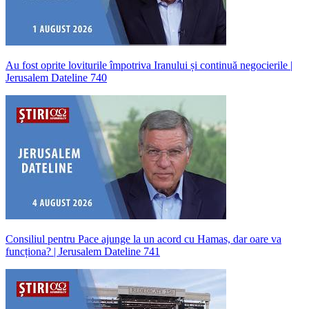
Au fost oprite loviturile împotriva Iranului și continuă negocierile |
Jerusalem Dateline 740
Consiliul pentru Pace ajunge la un acord cu Hamas, dar oare va
funcționa? | Jerusalem Dateline 741