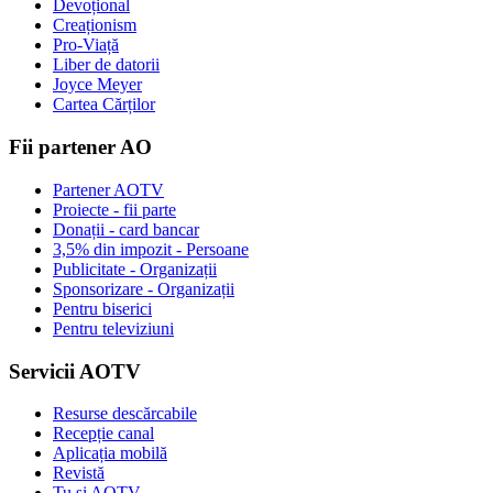
Devoțional
Creaționism
Pro-Viață
Liber de datorii
Joyce Meyer
Cartea Cărților
Fii partener AO
Partener AOTV
Proiecte - fii parte
Donații - card bancar
3,5% din impozit - Persoane
Publicitate - Organizații
Sponsorizare - Organizații
Pentru biserici
Pentru televiziuni
Servicii AOTV
Resurse descărcabile
Recepție canal
Aplicația mobilă
Revistă
Tu și AOTV