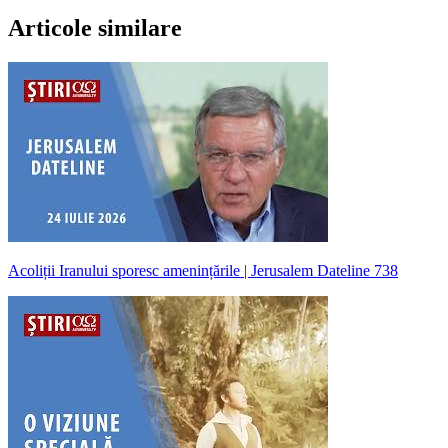
Articole similare
Acoliții Iranului sporesc amenințările | Jerusalem Dateline 738