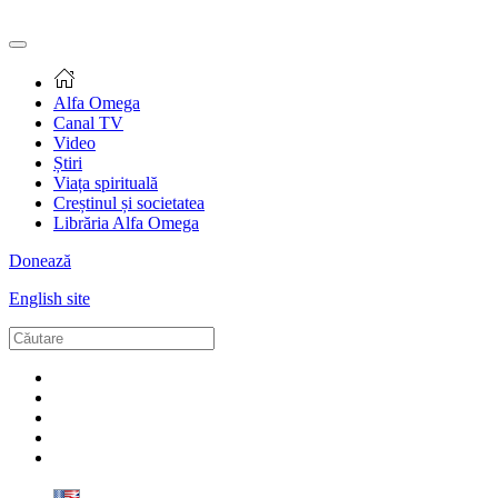
Alfa Omega
Canal TV
Video
Știri
Viața spirituală
Creștinul și societatea
Librăria Alfa Omega
Donează
English site