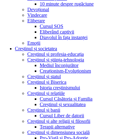
10 minute despre rugăciune
Devoțional
Vindecare
Eliberare
Cursul SOS
Eliberând captivii
Diavolul în fața instanței
Emoții
Creștinul și societatea
Creștinul și profesia-educația
Creștinul și știința-tehnologia
Mediul înconjurător
Creaționism-Evoluționism
Creștinul și statul
Creștinul și Biserica
Istoria creștinismului
Creștinul și relațiile
Cursul Căsătoria și Familia
Creștinul și sexualitatea
Creștinul și banii
Cursul Liber de datorii
Creștinul și alte religii și filosofii
Terapii alternative
Creștinul și dimensiunea socială
Pro-Viață și Pro-Adopție