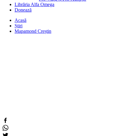
Librăria Alfa Omega
Donează
Acasă
Știri
Mapamond Creștin