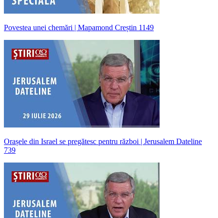
Povestea unei chemări | Mapamond Creștin 1149
Orașele din Israel se pregătesc pentru război | Jerusalem Dateline
739