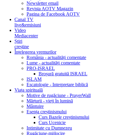
Newsletter email
Revista AOTV Magazin
Pagina de Facebook AOTV
Canal TV
live&emisiuni
Video
Mediacenter
Știri
creștine
Înțelegerea vremurilor
România - actualități comentate
Lume - actualități comentate
PRO-ISRAEL
Broșură gratuită ISRAEL
ISLAM
Escatologie - Interpretare biblică
Viața spirituală
Motive de rugăciune - PrayerWall
Mărturii - vieți în lumină
Mântuire
Esența creștinismului
Curs Bazele creștinismului
Curs Ucenicie
Intimitate cu Dumnezeu
Rugăciune-mijlocire