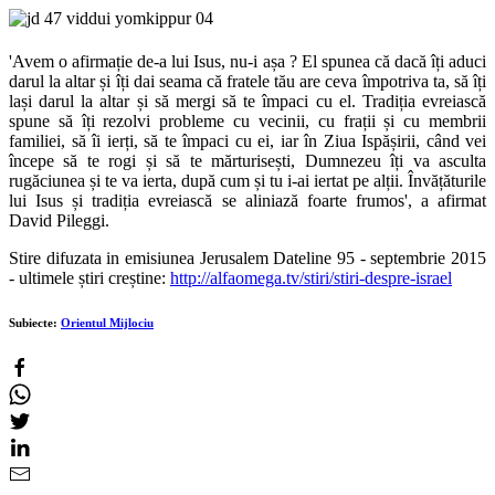
'
Avem o afirmație de-a lui Isus, nu-i așa ? El spunea că dacă îți aduci
darul la altar și îți dai seama că fratele tău are ceva împotriva ta, să îți
lași darul la altar și să mergi să te împaci cu el. Tradiția evreiască
spune să îți rezolvi probleme cu vecinii, cu frații și cu membrii
familiei, să îi ierți, să te împaci cu ei, iar în Ziua Ispășirii, când vei
începe să te rogi și să te mărturisești, Dumnezeu îți va asculta
rugăciunea și te va ierta, după cum și tu i-ai iertat pe alții. Învățăturile
lui Isus și tradiția evreiască se aliniază foarte frumos
', a afirmat
David Pileggi.
Stire difuzata in emisiunea Jerusalem Dateline 95 - septembrie 2015
- ultimele știri creștine:
http://alfaomega.tv/stiri/stiri-despre-israel
Subiecte:
Orientul Mijlociu