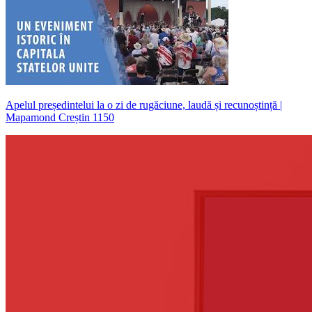
Apelul președintelui la o zi de rugăciune, laudă și recunoștință |
Mapamond Creștin 1150