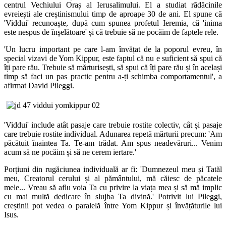
centrul Vechiului Oraș
al Ierusalimului.
El a studiat rădăcinile
evreie
ști ale creștinismului timp de aproape 30 de ani. El spune
că
'
Viddui
'
recunoaște,
după cum spunea profetul Ieremia, că
'
inima
este nespus de înș
elătoare
'
ș
i că trebuie să ne pocăim
de faptele rele.
'
Un lucru important pe care
l-am învă
țat de la poporul evreu, în
special vizavi de Yom Kippur,
este faptul că nu e suficient să spui că
î
ț
i pare rău. Trebuie să mărturise
ști,
să spui că î
ț
i pare rău
și în acelaș
i
timp să faci
un pas practic pentru a-ți schimba comportamentul
', a
afirmat
David Pileggi.
'
Viddui
'
include atât pasaje care trebuie rostite colectiv, cât și pasaje
care trebuie rostite individual.
Adunarea repetă mărturii precum:
'
Am
păcătuit înaintea Ta. Te-am trădat. Am spus neadevăruri... Venim
acum să ne pocăim
ș
i să ne cerem iertare.
'
Porț
iuni din rugăciunea individuală
ar fi:
'
Dumnezeul meu ș
i Tatăl
meu,
Creatorul cerului ș
i al pământului
,
mă căiesc de păcatele
mele... Vreau să aflu voia Ta
cu privire la viața mea ș
i să mă implic
cu mai multă dedicare în slujba Ta divină.
'
Potrivit lui Pileggi,
creș
tinii pot vedea o paralelă
între Yom Kippur ș
i învă
ț
ăturile lui
Isus.